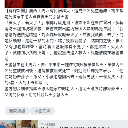
【有線新聞】廣西上周六有民居起火，造成三名兒童遇難，初步指
是死者家中老人煮食後出門引發火警。
「著火了，著火了！」網傳片段見到，濃煙不斷在單位冒出，多輛
消防車趕到現場灌救。曾嘗試救出屋內被困人員的馬先生說：「我
剛剛好送快遞路過，對面鄰居就喊著火了，然後我就衝上去了，門
是反鎖的，是老一點的木門，踹了幾腳就開了。踹開門之後，裏面
又有那種爆炸聲，當時裏面甚麼都看不見了，都是黑煙，火太大
了，就聽到小孩的哭聲。」他說無法進入救人，只能離開並報警求
助。
火警發生在上周六，廣西平果市一幢住宅的4樓單位起火，單位內三
名兒童被救出後，送院搶救無效死亡。附近商戶周先生表示：「他
們奶奶帶孫子、孫女，小孩老爸剛出去，兩個男孩、一個女孩，小
的5歲，大的上五年級。」
警方初步調查指起火原因是家中的老人，用明火煮食時離家外出，
又將門反鎖，期間灶台起火引發大火。
新聞資訊
中國在線
下一則新聞