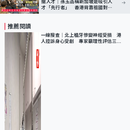
搶人才｜孫玉菡稱新加坡是吸引人
才「先行者」 香港背靠祖國對聯
通世界有優勢
推薦閱讀
一線搜查｜北上植牙慘變神經受損 港
人控訴身心受創 專家籲理性評估三大
風險