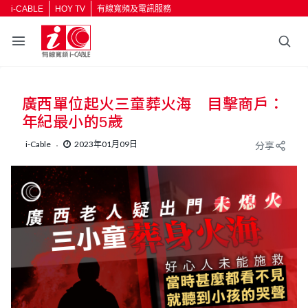
i-CABLE
HOY TV
有線寬頻及電訊服務
返回
廣西單位起火三童葬火海 目擊商戶：
按輸入鍵開始搜尋
年紀最小的5歲
i-Cable
2023年01月09日
分享