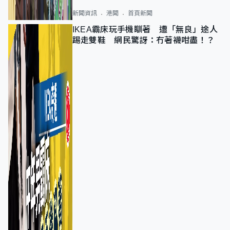
新聞資訊
港聞
首頁新聞
IKEA霸床玩手機瞓著 遭「無良」途人
踢走雙鞋 網民驚訝：冇著襪咁盡！？