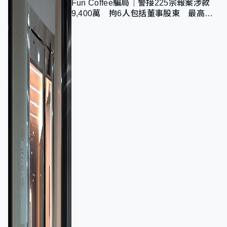
Fun Coffee騙局｜警接225宗報案涉款
9,400萬 拘6人包括董事股東 最高金
額一宗涉近千萬