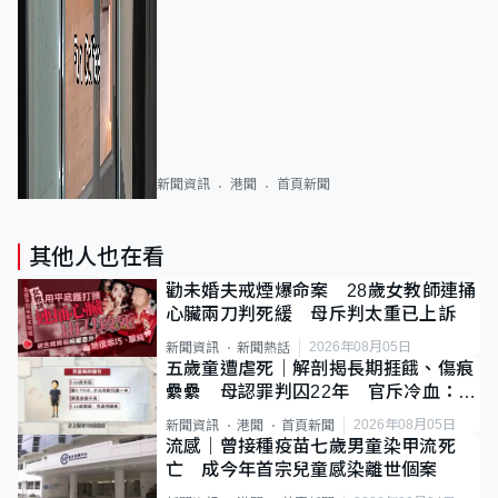
新聞資訊
港聞
首頁新聞
其他人也在看
勸未婚夫戒煙爆命案 28歲女教師連捅
心臟兩刀判死緩 母斥判太重已上訴
2026年08月05日
新聞資訊
新聞熱話
五歲童遭虐死｜解剖揭長期捱餓、傷痕
纍纍 母認罪判囚22年 官斥冷血：同
類案最惡劣
2026年08月05日
新聞資訊
港聞
首頁新聞
流感｜曾接種疫苗七歲男童染甲流死
亡 成今年首宗兒童感染離世個案