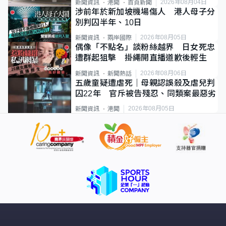
2026年08月04日
新聞資訊
港聞
首頁新聞
涉前年於新加坡機場傷人 港人母子分
別判囚半年、10日
2026年08月05日
新聞資訊
兩岸國際
偶像「不點名」談粉絲越界 日女死忠
遭群起狙擊 掛繩開直播道歉後輕生
2026年08月06日
新聞資訊
新聞熱話
五歲童疑遭虐死｜母親認誤殺及虐兒判
囚22年 官斥被告殘忍、同類案最惡劣
2026年08月05日
新聞資訊
港聞