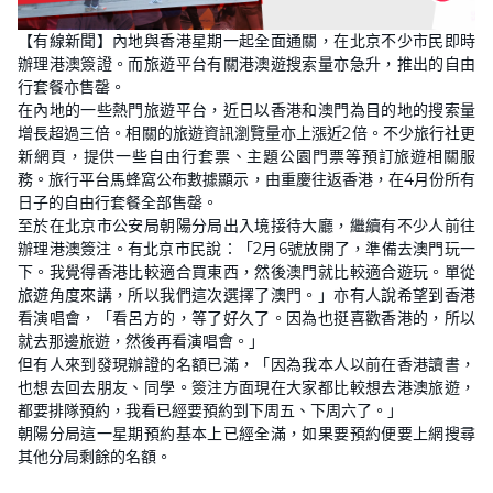
【有線新聞】內地與香港星期一起全面通關，在北京不少市民即時
辦理港澳簽證。而旅遊平台有關港澳遊搜索量亦急升，推出的自由
行套餐亦售罄。
在內地的一些熱門旅遊平台，近日以香港和澳門為目的地的搜索量
增長超過三倍。相關的旅遊資訊瀏覽量亦上漲近2倍。不少旅行社更
新網頁，提供一些自由行套票、主題公園門票等預訂旅遊相關服
務。旅行平台馬蜂窩公布數據顯示，由重慶往返香港，在4月份所有
日子的自由行套餐全部售罄。
至於在北京市公安局朝陽分局出入境接待大廳，繼續有不少人前往
辦理港澳簽注。有北京市民說：「2月6號放開了，準備去澳門玩一
下。我覺得香港比較適合買東西，然後澳門就比較適合遊玩。單從
旅遊角度來講，所以我們這次選擇了澳門。」亦有人說希望到香港
看演唱會，「看呂方的，等了好久了。因為也挺喜歡香港的，所以
就去那邊旅遊，然後再看演唱會。」
但有人來到發現辦證的名額已滿，「因為我本人以前在香港讀書，
也想去回去朋友、同學。簽注方面現在大家都比較想去港澳旅遊，
都要排隊預約，我看已經要預約到下周五、下周六了。」
朝陽分局這一星期預約基本上已經全滿，如果要預約便要上網搜尋
其他分局剩餘的名額。