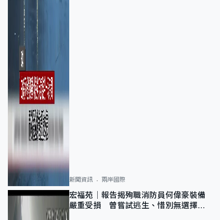
新聞資訊
兩岸國際
宏福苑｜報告揭殉職消防員何偉豪裝備
嚴重受損 曾嘗試逃生、惜別無選擇下
棄裝備墮樓