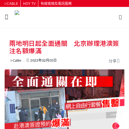
i-CABLE
HOY TV
有線寬頻及電訊服務
兩地明日起全面通關 北京辦理港澳簽
注名額爆滿
i-Cable
2023年02月05日
分享