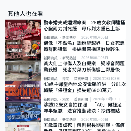
其他人也在看
勸未婚夫戒煙爆命案 28歲女教師連捅
心臟兩刀判死緩 母斥判太重已上訴
2026年08月05日
新聞資訊
新聞熱話
偶像「不點名」談粉絲越界 日女死忠
遭群起狙擊 掛繩開直播道歉後輕生
2026年08月06日
新聞資訊
新聞熱話
黃大仙上邨傷人及自殺案 疑噪音問題
動殺機 死者持菜刀斬傷樓上鄰居後墮
斃
2026年08月08日
新聞資訊
港聞
首頁新聞
43歲主婦墮內地公安電騙陷阱 分81次
轉賬「保證金」損失近6900萬元
2026年08月07日
新聞資訊
港聞
首頁新聞
涉誘12歲女自拍祼照 「A0」男捱足
年半冤獄 法官推翻裁決：抄錯標點
2026年08月06日
新聞資訊
新聞熱話
五歲童遭虐死｜解剖揭長期捱餓、傷痕