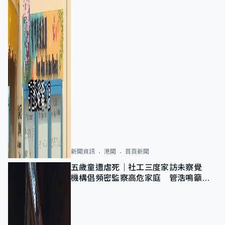
新聞資訊
港聞
首頁新聞
五歲童遭虐死｜社工三度家訪未察覺
機構倡頻密監察高危家庭 管浩鳴籲加
強跨部門協作