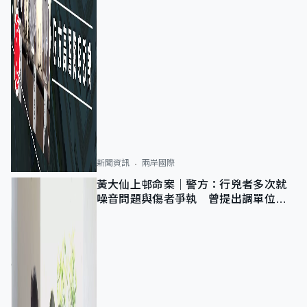
新聞資訊
兩岸國際
黃大仙上邨命案｜警方：行兇者多次就
噪音問題與傷者爭執 曾提出調單位已
獲批