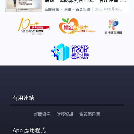
纍纍 母認罪判囚22年 官斥冷血：同
類案最惡劣
2026年08月05日
新聞資訊
港聞
首頁新聞
有用連結
新聞資訊
財經資訊
電視節目表
App
應用程式