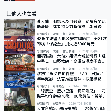
其他人也在看
黃大仙上邨傷人及自殺案 疑噪音問題
動殺機 死者持菜刀斬傷樓上鄰居後墮
斃
2026年08月08日
新聞資訊
港聞
首頁新聞
43歲主婦墮內地公安電騙陷阱 分81次
轉賬「保證金」損失近6900萬元
2026年08月07日
新聞資訊
港聞
首頁新聞
極端酷熱｜六旬外籍漢大埔船灣行山疑
中暑亡 山藝教練：高溫高濕度不宜遠
足
2026年08月09日
新聞資訊
港聞
首頁新聞
涉誘12歲女自拍祼照 「A0」男捱足
年半冤獄 法官推翻裁決：抄錯標點
2026年08月06日
新聞資訊
新聞熱話
一線搜查｜揸小巴難「養家活兒」 司
機平均年齡約70歲 88歲黃伯：希望一
直揸落去
2026年08月07日
新聞資訊
新聞熱話
天文台錄36.9度破紀錄 上水飆至39.8