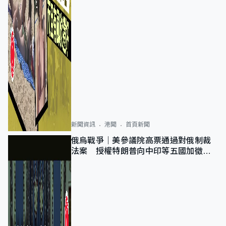
新聞資訊
港聞
首頁新聞
俄烏戰爭｜美參議院高票通過對俄制裁
法案 授權特朗普向中印等五國加徵
100%關稅