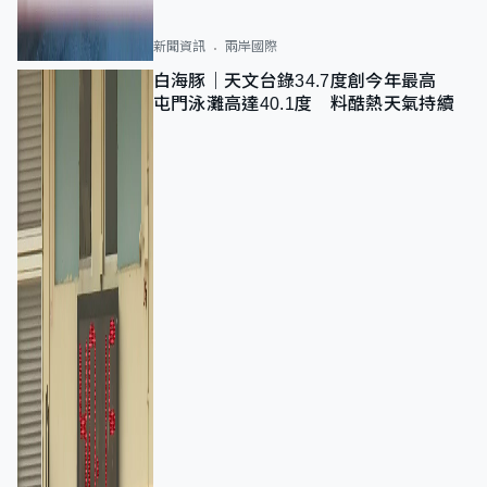
新聞資訊
兩岸國際
白海豚｜天文台錄34.7度創今年最高
屯門泳灘高達40.1度 料酷熱天氣持續