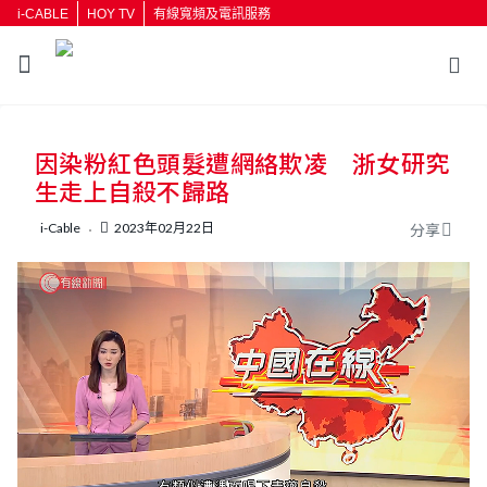
i-CABLE
HOY TV
有線寬頻及電訊服務
返回
因染粉紅色頭髮遭網絡欺凌 浙女研究
按輸入鍵開始搜尋
生走上自殺不歸路
i-Cable
2023年02月22日
分享