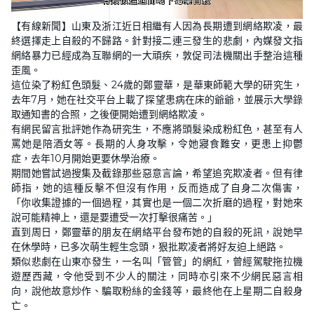
L
U
o
n
【有線新聞】山東及浙江近日相繼有人因為長期遭到網絡欺凌，最
a
m
d
u
終選擇走上自殺的不歸路。針對接二連三發生的悲劇，內媒發文指
e
t
d
e
網絡暴力已經成為互聯網的一大頑疾，敦促司法機關出手整治這種
:
2
歪風。
1
這位染了粉紅色頭髮、24歲的鄭靈華，是華東師範大學的研究生，
.
7
去年7月，她在社交平台上載了探望患病在床的爺爺，並展示大學錄
4
%
取通知書的合照，之後便開始遭到網絡欺凌。
有網民留言批評她作為研究生，不應將頭髮染成粉紅色，甚至有人
罵她是陪酒女等。長期的人身攻擊，令她寢食難安，更患上抑鬱
症，去年10月開始更要休學治療。
期間她嘗試過搜集及截錄那些惡意言論，希望追究欺凌者。但有律
師指，她的這種反擊不但沒有作用，反而造成了自身二次傷害，
「你收集證據的一個過程，其實也是一個二次折磨的過程，對她來
說可能精神上，還是要遭受一次打擊很痛苦。」
直到周日，鄭靈華的朋友在網絡平台發布她的自殺的死訊，說她早
在休學時，已多次萌生輕生念頭，狠批欺凌者將好友迫上絕路。
類似悲劇在山東亦發生，一名叫「管管」的網紅，曾經駕駛拖拉機
遊歷西藏，令他受到不少人的關注，同時亦引來不少網民惡言相
向，說他故意炒作、騙取粉絲的金錢等，最終他在上星期二自殺身
亡。