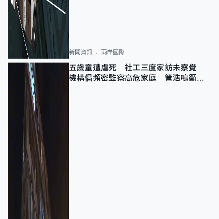
新聞資訊
兩岸國際
五歲童遭虐死｜社工三度家訪未察覺
機構倡頻密監察高危家庭 管浩鳴籲加
強跨部門協作