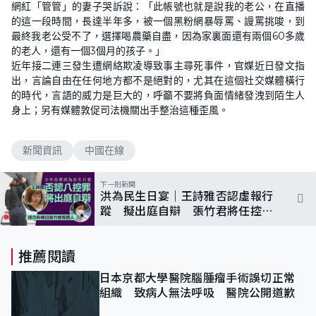
網紅「管管」的妻子哭訴說：「此帳號也就是說我的老公，在直播
的這一段時間，長達半年多，被一個黑粉網暴辱罵、謾罵挑唆，到
最終我老公受不了，選擇喝農藥自盡，因為家裏面還有兩個60多歲
的老人，還有一個3個月的孩子。」
近年接二連三發生遭網絡欺凌導致事主尋死事件，官媒近日發文指
出，言論自由在任何地方都不是絕對的，尤其在這個社交媒體橫行
的時代，言語的威力是巨大的，呼籲不要將負面情緒發洩到陌生人
身上；另有媒體敦促司法機關出手整治這種歪風。
新聞資訊
中國在線
下一則新聞
洪為民生日宴｜王詩雅否認虛報行
蹤 擬出庭自辯 張竹君將任控方
證人
推薦閱讀
日本京都大學醫院腦腫瘤手術誤切正常
組織 致病人無法呼吸 醫院公開道歉