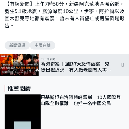
【有線新聞】上午7時58分，新疆阿克蘇地區溫宿縣，
發生5.1級地震，震源深度10公里。伊寧、阿拉爾以及
圖木舒克等地都有震感，暫未有人員傷亡或房屋倒塌報
告。
新聞資訊
中國在線
下一則新聞
香港奇案｜回顧7大恐怖凶案 兇
徒出獄近況 有人做老闆有人再入
獄
推薦閱讀
巴基斯坦布洛阿特峰雪崩 10人國際登
山隊全數罹難 包括一名中國公民