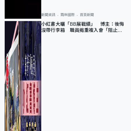
新聞資訊
兩岸國際
首頁新聞
小紅書大曬「BB展戰績」 博主：後悔
沒帶行李箱 職員揭重複入會「阻止唔
到」