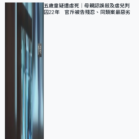
五歲童疑遭虐死｜母親認誤殺及虐兒判
囚22年 官斥被告殘忍、同類案最惡劣