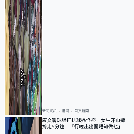
新聞資訊
港聞
首頁新聞
康文署球場打排球遇怪盜 女生汗巾遭
拎走5分鐘 「行咗出出面唔知做乜」