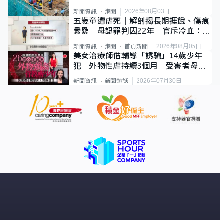
2026年08月03日
新聞資訊
港聞
五歲童遭虐死｜解剖揭長期捱餓、傷痕
纍纍 母認罪判囚22年 官斥冷血：同
類案最惡劣
2026年08月05日
新聞資訊
港聞
首頁新聞
美女治療師借輔導「誘騙」14歲少年
犯 外物性虐持續3個月 受害者母：
要保護其他人
2026年07月30日
新聞資訊
新聞熱話