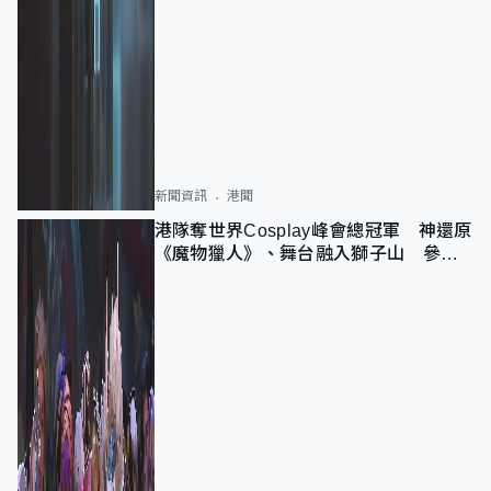
新聞資訊
港聞
港隊奪世界Cosplay峰會總冠軍 神還原
《魔物獵人》、舞台融入獅子山 參賽
者：讓大家認識香港