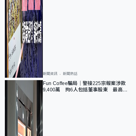
新聞資訊
新聞熱話
Fun Coffee騙局｜警接225宗報案涉款
9,400萬 拘6人包括董事股東 最高金
額一宗涉近千萬