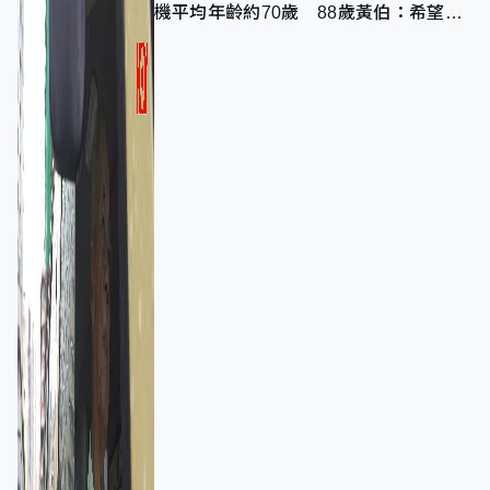
機平均年齡約70歲 88歲黃伯：希望一
直揸落去