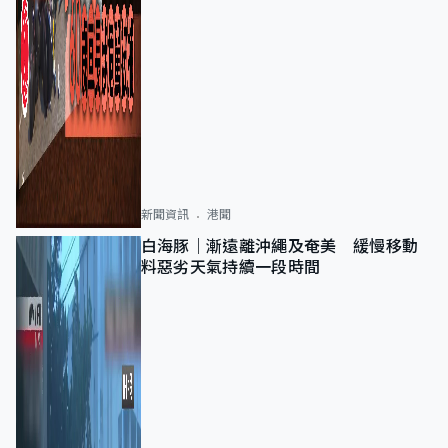
新聞資訊
港聞
白海豚｜漸遠離沖繩及奄美 緩慢移動
料惡劣天氣持續一段時間