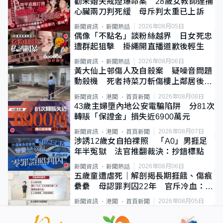
勸未婚夫戒煙爆命案 28歲女教師連捅
心臟兩刀判死緩 母斥判太重已上訴
2026年08月05日
新聞資訊
新聞熱話
偶像「不點名」談粉絲越界 日女死忠
遭群起狙擊 掛繩開直播道歉後輕生
2026年08月06日
新聞資訊
新聞熱話
黃大仙上邨傷人及自殺案 疑噪音問題
動殺機 死者持菜刀斬傷樓上鄰居後墮
斃
2026年08月08日
新聞資訊
港聞
首頁新聞
43歲主婦墮內地公安電騙陷阱 分81次
轉賬「保證金」損失近6900萬元
2026年08月07日
新聞資訊
港聞
首頁新聞
涉誘12歲女自拍祼照 「A0」男捱足
年半冤獄 法官推翻裁決：抄錯標點
2026年08月06日
新聞資訊
新聞熱話
五歲童遭虐死｜解剖揭長期捱餓、傷痕
纍纍 母認罪判囚22年 官斥冷血：同
類案最惡劣
2026年08月05日
新聞資訊
港聞
首頁新聞