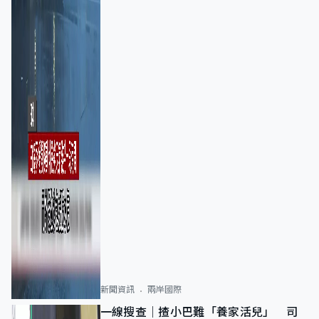
新聞資訊
兩岸國際
一線搜查｜揸小巴難「養家活兒」 司