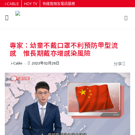
i-CABLE
HOY TV
有線寬頻及電訊服務
返回
專家：幼童不戴口罩不利預防甲型流
按輸入鍵開始搜尋
感 惟長期戴亦增感染風險
i-Cable
2023年02月28日
分享