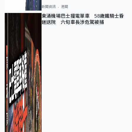
新聞資訊
港聞
東涌機場巴士撞電單車 58歲鐵騎士昏
迷送院 六旬車長涉危駕被捕