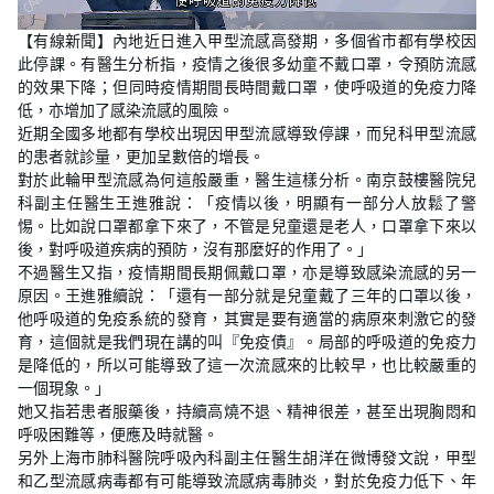
L
U
o
n
【有線新聞】內地近日進入甲型流感高發期，多個省市都有學校因
a
m
d
u
此停課。有醫生分析指，疫情之後很多幼童不戴口罩，令預防流感
e
t
d
e
的效果下降；但同時疫情期間長時間戴口罩，使呼吸道的免疫力降
:
2
低，亦增加了感染流感的風險。
2
近期全國多地都有學校出現因甲型流感導致停課，而兒科甲型流感
.
3
的患者就診量，更加呈數倍的增長。
9
%
對於此輪甲型流感為何這般嚴重，醫生這樣分析。南京鼓樓醫院兒
科副主任醫生王進雅說：「疫情以後，明顯有一部分人放鬆了警
惕。比如說口罩都拿下來了，不管是兒童還是老人，口罩拿下來以
後，對呼吸道疾病的預防，沒有那麼好的作用了。」
不過醫生又指，疫情期間長期佩戴口罩，亦是導致感染流感的另一
原因。王進雅續說：「還有一部分就是兒童戴了三年的口罩以後，
他呼吸道的免疫系統的發育，其實是要有適當的病原來刺激它的發
育，這個就是我們現在講的叫『免疫債』。局部的呼吸道的免疫力
是降低的，所以可能導致了這一次流感來的比較早，也比較嚴重的
一個現象。」
她又指若患者服藥後，持續高燒不退、精神很差，甚至出現胸悶和
呼吸困難等，便應及時就醫。
另外上海市肺科醫院呼吸內科副主任醫生胡洋在微博發文說，甲型
和乙型流感病毒都有可能導致流感病毒肺炎，對於免疫力低下、年