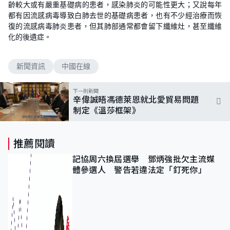
齡較大或有嚴重基礎病的患者，感染肺炎的可能性更大；又說每年
都有因流感病毒導致白肺去世的基礎病患者，也有不少經治療而恢
復的流感病毒肺炎患者，但其肺部通常都會留下纖維灶，甚至纖維
化的後遺症。
新聞資訊
中國在線
下一則新聞
辛偉誠晤馮德萊恩就北愛貿易問題
制定《溫莎框架》
推薦閱讀
記協周六換屆選舉 鄧炳強批欠主流媒
體參選人 警告若違法定「釘死你」