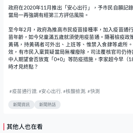
政府在2020年11月推出「安心出行」，予市民自願
當局一再強調有經第三方評估風險。
至今年2月，政府為推高市民疫苗接種率，加入疫苗通
苗年齡，如今兒童滿五歲就須使用疫苗通。隨著檢疫政
黃碼，持黃碼者可外出、上班等、惟禁入食肆等處所。
效，有市民入稟質疑當局無權廢除，司法覆核官司仍待
中人期望會否放寬「0+0」等防疫措施，李家超今早（
時才見終點？
疫苗通行證
安心出行
核酸檢測
快測
新聞資訊
新聞熱話
其他人也在看