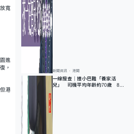
期放寬
公園進
恢復，
新聞資訊
港聞
一線搜查｜揸小巴難「養家活
兒」 司機平均年齡約70歲 88
，但港
歲黃伯：希望一直揸落去