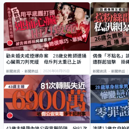
勸未婚夫戒煙爆命案 28歲女教師連捅
偶像「不點名」
心臟兩刀判死緩 母斥判太重已上訴
遭群起狙擊 掛
2026年08月05日
新聞資訊
新聞熱話
新聞資訊
新聞熱話
43歲主婦墮內地公安電騙陷阱 分81次
涉誘12歲女自拍