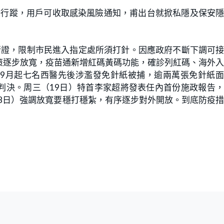
記錄行蹤，用戶可收取感染風險通知，甫出台就掀私隱及保安
行證，限制市民進入指定處所須打針。因應政府不斷下調可
策逐步放寬，疫苗通新增紅碼黃碼功能，確診列紅碼、海外
9月起七名西醫先後涉濫發免針紙被捕，逾兩萬張免針紙面
判決。周三（19日）特首李家超將發表任內首份施政報告
18日）強調放寬要穩打穩紮，有序逐步對外開放。到底防疫