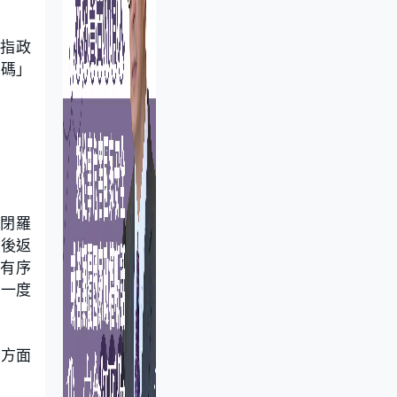
超指政
掃碼」
關閉羅
及後返
能有序
至一度
單方面