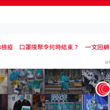
按輸入鍵開始搜尋
3檢疫 口罩限聚令何時結束？ 一文回顧
分