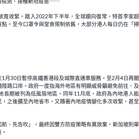
酸檢測、接種新冠疫苗⋯⋯
寬收緊。踏入2022年下半年，全球趨向復常，特首李家
重點。至今口罩令與堂食限制依舊，大部分港人每日仍在「
1月30日暫停高鐵香港段及城際直通車服務。至2月4日再
橋陸路口岸。政府一度指海外地區有明顯威脅籲避免前往、
地長期被列為低風險地區。同年11月底，政府為內地港人
民，之後擴至內地省市，又隨著內地疫情變化多次收緊，甚
起航、先告吹」，最終因雙方防疫策略有異放棄。新加坡則
疫。