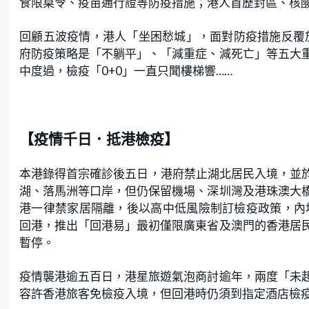
食限桌令、疫苗通行證等防疫措施；港人首歷封區、核
回顧五波疫情，港人「坐困愁城」，面對防疫措施反覆放
府防疫策略是「不躺平」、「減重症、減死亡」等五大
中度過，檢疫「0+0」一直只聞樓梯響……
【疫情千日．抵港檢疫】
本港錄得首宗確診後五日，港府禁止湖北居民入境，並於
湖、落馬洲等口岸，但仍保留機場、深圳灣及港珠澳大
港一律禁家居隔離，後以高中低風險制訂檢疫政策，內
回港，推出「回港易」最初僅限廣東省及澳門的香港居
暫停。
疫情襲港逾五百日，港星旅遊氣泡商討逾年，兩度「未
容許香港旅客免檢疫入境，但回港時仍須到指定酒店檢