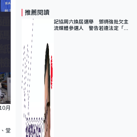
推薦閱讀
記協周六換屆選舉 鄧炳強批欠主
流媒體參選人 警告若違法定「釘
死你」
10月
令、堂