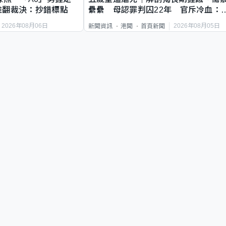
推翻裁決：抄錯標點
纍纍 母認罪判囚22年 官斥冷血：
類案最惡劣
2026年08月06日
2026年08月05日
新聞資訊
港聞
首頁新聞