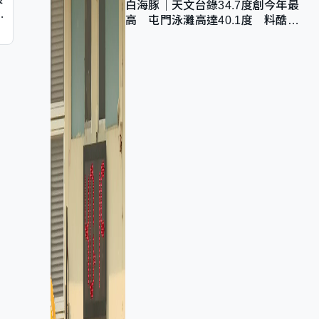
白海豚｜天文台錄34.7度創今年最
同
高 屯門泳灘高達40.1度 料酷熱
天氣持續