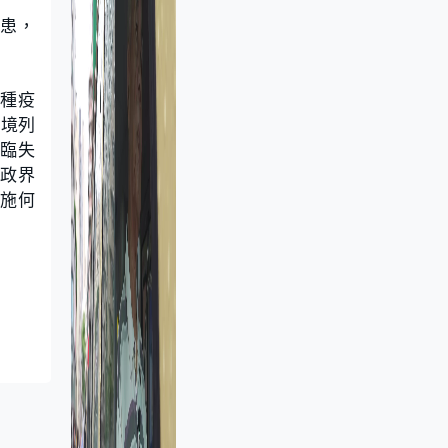
隱患，
接種疫
入境列
臨失
，政界
措施何