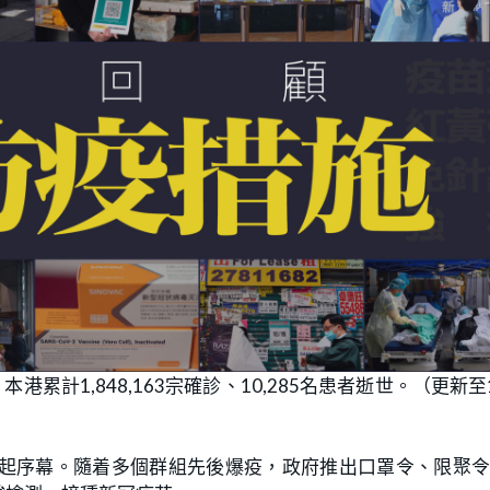
港累計1,848,163宗確診、10,285名患者逝世。（更新至
情掀起序幕。隨着多個群組先後爆疫，政府推出口罩令、限聚