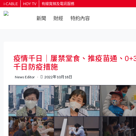
i-CABLE
HOY TV
有線寬頻及電訊服務
新聞
財經
特約內容
返回
疫情千日｜屢禁堂食、推疫苗通、0+
千日防疫措施
News Editor
2022年10月18日