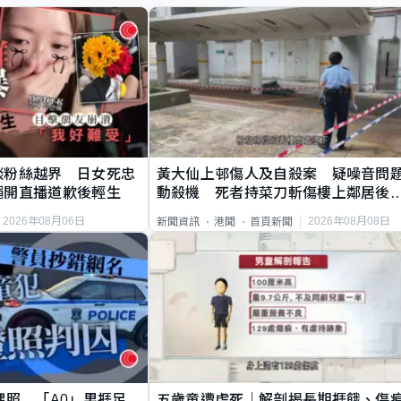
談粉絲越界 日女死忠
黃大仙上邨傷人及自殺案 疑噪音問
繩開直播道歉後輕生
動殺機 死者持菜刀斬傷樓上鄰居後
斃
2026年08月06日
2026年08月08日
新聞資訊
港聞
首頁新聞
祼照 「A0」男捱足
五歲童遭虐死｜解剖揭長期捱餓、傷