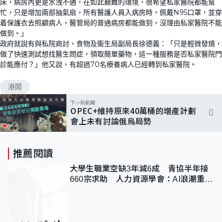
床，病房內更是水洩不通，在如此艱難的環境，很希望私家醫院都能幫
忙，只是增加兩部抽氣扇，所有醫護人員入病房時，佩戴N95口罩，並穿
着保護衣去照顧病人，醫管局的普通病房都能做到，沒理由私家醫院不能
做到。」
政府就說有與私院商討，食物及衞生局副局長徐德義：「只是輕微發燒，
做了快速測試想找醫生問症，領取簡單藥物，這一種服務是否私家醫院門
診能應付？」他又說，有超過70名療養病人已經轉到私家醫院。
港聞
下一則新聞
OPEC+維持原來40萬桶的增產計劃
會上未有討論俄烏局勢
推薦閱讀
大學生職業空缺3年減6成 青協半年接
660宗求助 人力資源學會：AI浪潮重整
職位需求