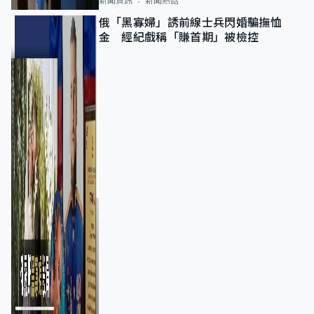
新聞資訊
新聞熱話
俄「黑寡婦」誘前線士兵閃婚騙撫恤
金 經紀戲稱「賺首期」被檢控