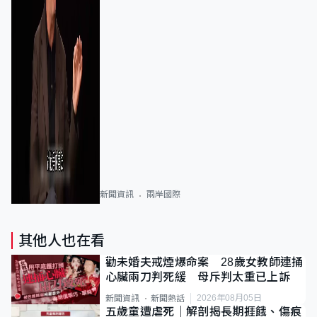
新聞資訊
兩岸國際
其他人也在看
勸未婚夫戒煙爆命案 28歲女教師連捅
心臟兩刀判死緩 母斥判太重已上訴
2026年08月05日
新聞資訊
新聞熱話
五歲童遭虐死｜解剖揭長期捱餓、傷痕