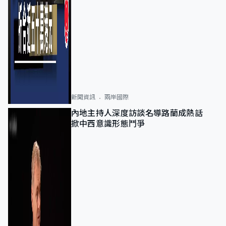
新聞資訊
兩岸國際
內地主持人深度訪談名導路蘭成熱話
掀中西意識形態鬥爭