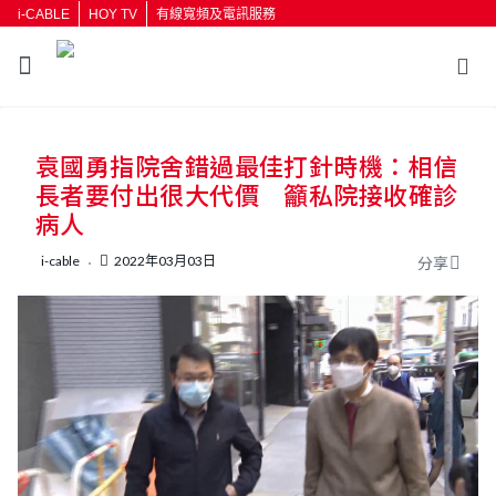
i-CABLE
HOY TV
有線寬頻及電訊服務
返回
袁國勇指院舍錯過最佳打針時機：相信
按輸入鍵開始搜尋
長者要付出很大代價 籲私院接收確診
病人
i-cable
2022年03月03日
分享