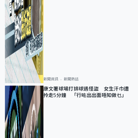
新聞資訊
新聞熱話
康文署球場打排球遇怪盜 女生汗巾遭
拎走5分鐘 「行咗出出面唔知做乜」