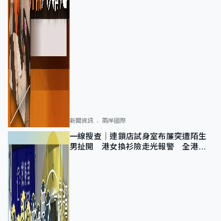
新聞資訊
兩岸國際
一線搜查｜連鎖店試身室布簾突遭陌生
男扯開 港女換衫險走光報警 全港分
店急換實體門