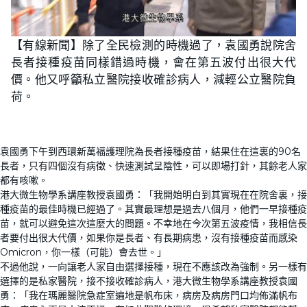
【有線新聞】除了全民檢測的時機過了，袁國勇說院舍
長者接種疫苗同樣錯過時機，會在第五波付出很大代
價。他又呼籲私立醫院接收確診病人，減輕公立醫院負
荷。
袁國勇下午到西環新萬福護理院為長者接種疫苗，結果住在這裏的90名
長者，只有四個沒有病徵、快速測試呈陰性，可以即場打針，其餘老人家
都有咳嗽。
港大微生物學系講座教授袁國勇：「我開始明白到其實現在在院舍裏，接
種疫苗的最佳時機已經過了。其實最理想是過去八個月，他們一早接種疫
苗，就可以避免這次這麼大的問題。不幸地在今次第五波疫情，我相信長
者要付出很大代價，如果你是長者、有長期病患，沒有接種疫苗而感染
Omicron，你一樣（可能）會去世。」
不過他說，一向讓老人家自由選擇接種，現在不應該改為強制。另一樣有
選擇的是私家醫院，接不接收確診病人，港大微生物學系講座教授袁國
勇：「我在瑪麗醫院急症室遍地是帆布床，病房及病房門口均佈滿帆布