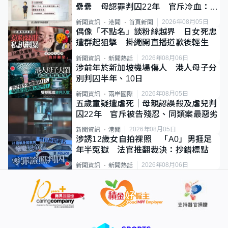
纍纍 母認罪判囚22年 官斥冷血：同
類案最惡劣
2026年08月05日
新聞資訊
港聞
首頁新聞
偶像「不點名」談粉絲越界 日女死忠
遭群起狙擊 掛繩開直播道歉後輕生
2026年08月06日
新聞資訊
新聞熱話
涉前年於新加坡機場傷人 港人母子分
別判囚半年、10日
2026年08月05日
新聞資訊
兩岸國際
五歲童疑遭虐死｜母親認誤殺及虐兒判
囚22年 官斥被告殘忍、同類案最惡劣
2026年08月05日
新聞資訊
港聞
涉誘12歲女自拍祼照 「A0」男捱足
年半冤獄 法官推翻裁決：抄錯標點
2026年08月06日
新聞資訊
新聞熱話