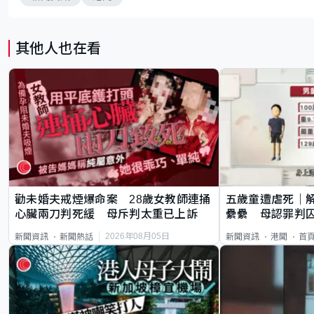
其他人也在看
勸未婚夫戒煙爆命案 28歲女教師連捅
五歲童遭虐死｜
心臟兩刀判死緩 母斥判太重已上訴
纍纍 母認罪判囚
類案最惡劣
2026年08月05日
新聞資訊
新聞熱話
新聞資訊
港聞
首