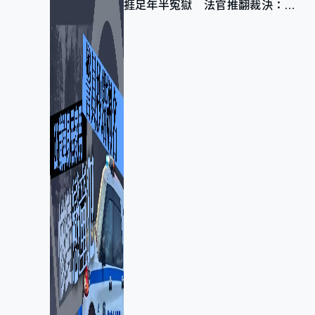
捱足年半冤獄 法官推翻裁決：抄
錯標點