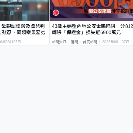
｜母親認誤殺及虐兒判
43歲主婦墮內地公安電騙陷阱 分81
告殘忍、同類案最惡劣
轉賬「保證金」損失近6900萬元
26年08月05日
2026年08月07日
新聞資訊
港聞
首頁新聞