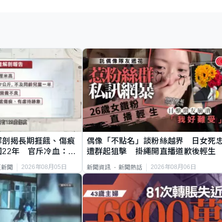
解剖揭長期捱餓、傷痕
偶像「不點名」談粉絲越界 日女死
22年 官斥冷血：同
遭群起狙擊 掛繩開直播道歉後輕生
2026年08月05日
2026年08月06日
頁新聞
新聞資訊
新聞熱話