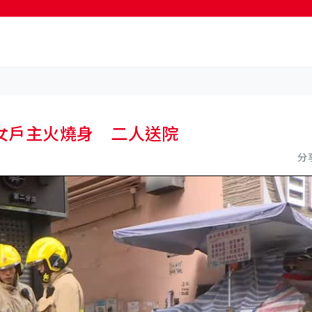
按輸入鍵開始搜尋
女戶主火燒身 二人送院
分