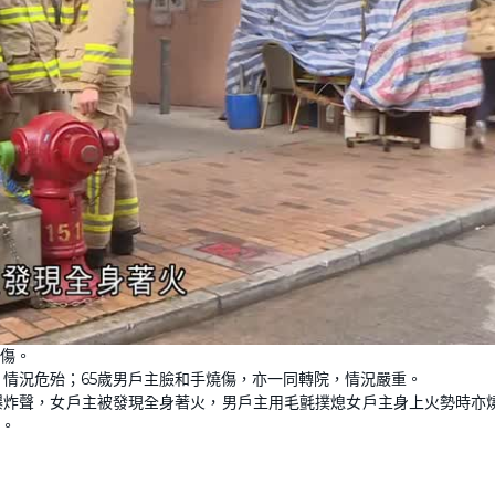
傷。
，情況危殆；65歲男戶主臉和手燒傷，亦一同轉院，情況嚴重。
爆炸聲，女戶主被發現全身著火，男戶主用毛氈撲熄女戶主身上火勢時亦
。