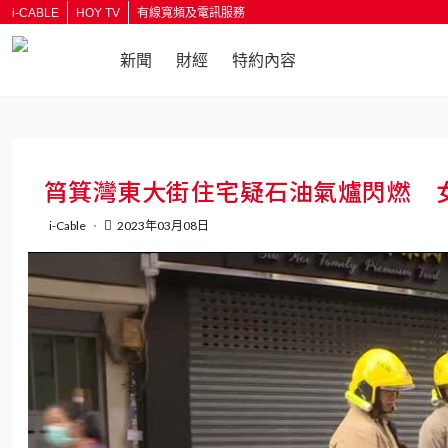
i-CABLE
HOY TV
有線寬頻及電訊服務
新聞
財經
特約內容
返回
筲箕灣東大街住宅疑石油氣爐閃燃 
i-Cable
2023年03月08日