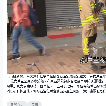
【有線新聞】筲箕灣有住宅單位懷疑石油氣爐漏氣起火，男女戶主燒
58歲女戶主全身多處燒傷，在東區醫院初步治理後再轉送瑪麗醫院
現場是東大街東明樓一個單位，早上接近七時，單位突然傳出疑似
消防初步調查後，懷疑石油氣煮食爐漏氣產生閃燃，通知機電署跟進
新聞資訊
港聞