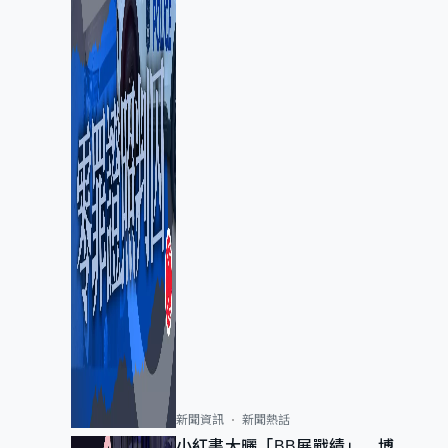
新聞資訊
新聞熱話
小紅書大曬「BB展戰績」 博