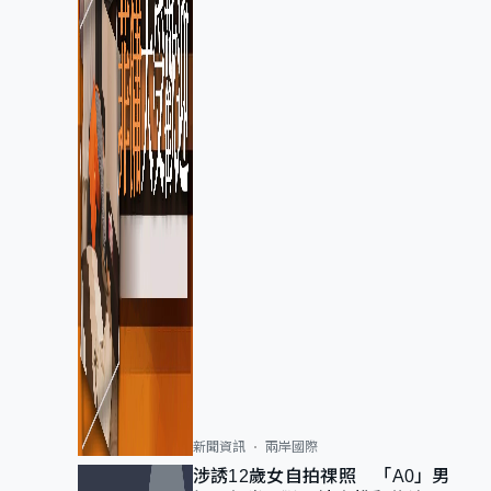
新聞資訊
兩岸國際
涉誘12歲女自拍祼照 「A0」男