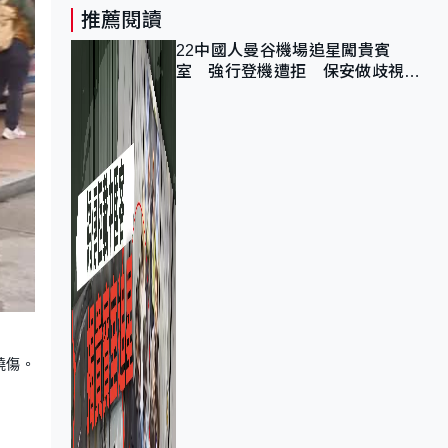
推薦閱讀
22中國人曼谷機場追星闖貴賓
室 強行登機遭拒 保安做歧視手
勢遭紀律處分
燒傷。