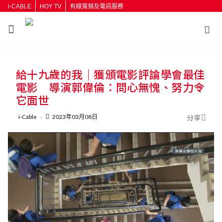
i-CABLE
HOY TV
有線寬頻及電訊服務
返回
給十九歲的我｜獲頒電影評論學會最佳
按輸入鍵開始搜尋
電影 導演郭偉倫：問心無愧、努力令
它面世
i-Cable
2023年03月08日
分享