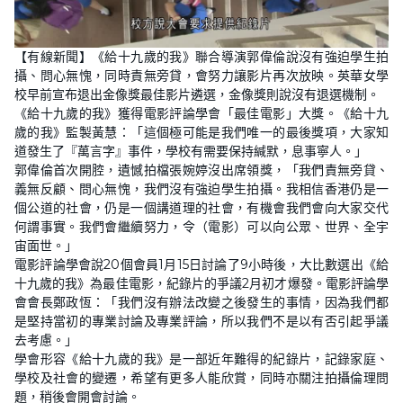
【有線新聞】《給十九歲的我》聯合導演郭偉倫說沒有強迫學生拍
攝、問心無愧，同時責無旁貸，會努力讓影片再次放映。英華女學
校早前宣布退出金像獎最佳影片遴選，金像獎則說沒有退選機制。
《給十九歲的我》獲得電影評論學會「最佳電影」大獎。《給十九
歲的我》監製黃慧：「這個極可能是我們唯一的最後獎項，大家知
道發生了『萬言字』事件，學校有需要保持緘默，息事寧人。」
郭偉倫首次開腔，遺憾拍檔張婉婷沒出席領獎，「我們責無旁貸、
義無反顧、問心無愧，我們沒有強迫學生拍攝。我相信香港仍是一
個公道的社會，仍是一個講道理的社會，有機會我們會向大家交代
何謂事實。我們會繼續努力，令（電影）可以向公眾、世界、全宇
宙面世。」
電影評論學會說20個會員1月15日討論了9小時後，大比數選出《給
十九歲的我》為最佳電影，紀錄片的爭議2月初才爆發。電影評論學
會會長鄭政恆：「我們沒有辦法改變之後發生的事情，因為我們都
是堅持當初的專業討論及專業評論，所以我們不是以有否引起爭議
去考慮。」
學會形容《給十九歲的我》是一部近年難得的紀錄片，記錄家庭、
學校及社會的變遷，希望有更多人能欣賞，同時亦關注拍攝倫理問
題，稍後會開會討論。