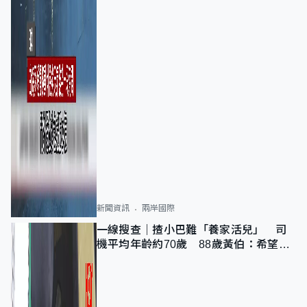
新聞資訊
兩岸國際
一線搜查｜揸小巴難「養家活兒」 司
機平均年齡約70歲 88歲黃伯：希望一
直揸落去