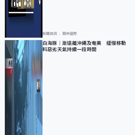
新聞資訊
兩岸國際
白海豚｜漸遠離沖繩及奄美 緩慢移動
料惡劣天氣持續一段時間