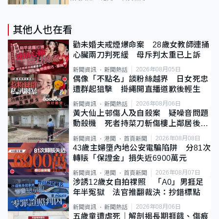
其他人也在看
勸未婚夫戒煙爆命案 28歲女教師連捅
心臟兩刀判死緩 母斥判太重已上訴
2026年08月05日
新聞資訊
新聞熱話
偶像「不點名」談粉絲越界 日女死忠
遭群起狙擊 掛繩開直播道歉後輕生
2026年08月06日
新聞資訊
新聞熱話
黃大仙上邨傷人及自殺案 疑噪音問題
動殺機 死者持菜刀斬傷樓上鄰居後墮
斃
2026年08月08日
新聞資訊
港聞
首頁新聞
43歲主婦墮內地公安電騙陷阱 分81次
轉賬「保證金」損失近6900萬元
2026年08月07日
新聞資訊
港聞
首頁新聞
涉誘12歲女自拍祼照 「A0」男捱足
年半冤獄 法官推翻裁決：抄錯標點
2026年08月06日
新聞資訊
新聞熱話
五歲童遭虐死｜解剖揭長期捱餓、傷痕