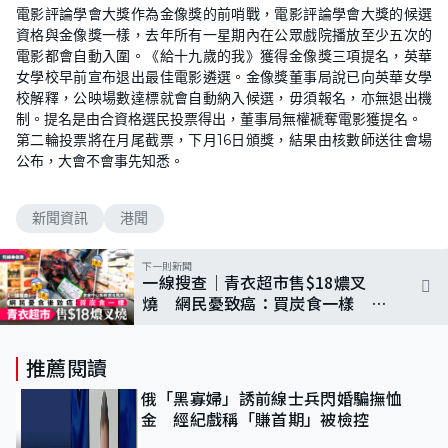
電影評論學會大獎作為金像獎的前哨戰，電影評論學會大獎的候選
資格與金像獎一樣，去年所有一星期內在公眾戲院播放至少五次的
電影都會自動入圍。《給十九歲的我》獲得金像獎三項提名，英華
女學校早前宣布退出最佳電影遴選。金像獎董事局說已向英華女學
校解釋，公映場數達標就會自動納入候選，毋須報名，亦無退出機
制。提名是由合資格選民投票得出，董事局無權褫奪電影獲提名。
第二輪投票將在月尾截票，下月16日頒獎，結果由核數師送往會場
公布，大會不會事先知悉。
新聞資訊
港聞
下一則新聞
一線搜查｜青衣超市售$18燶叉
燒 網民憂致癌：買炭食一樣 食
安中心拆解風險
推薦閱讀
俄「黑寡婦」誘前線士兵閃婚騙撫恤
金 經紀戲稱「賺首期」被檢控