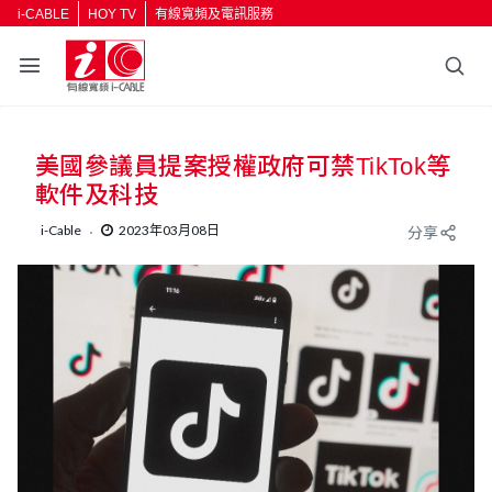
i-CABLE
HOY TV
有線寬頻及電訊服務
返回
美國參議員提案授權政府可禁TikTok等
按輸入鍵開始搜尋
軟件及科技
i-Cable
2023年03月08日
分享