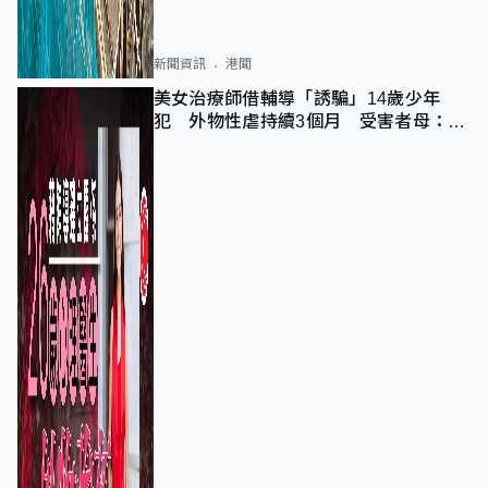
新聞資訊
港聞
美女治療師借輔導「誘騙」14歲少年
犯 外物性虐持續3個月 受害者母：要
保護其他人