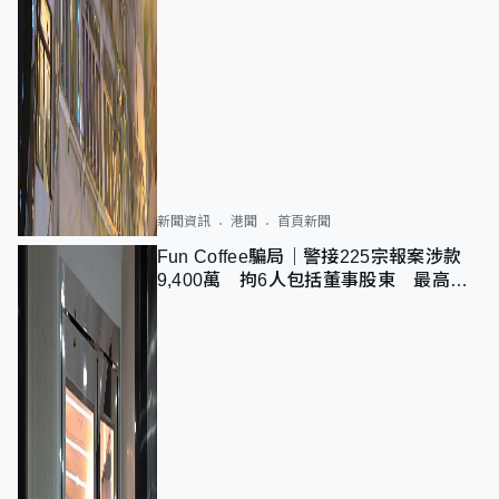
新聞資訊
港聞
首頁新聞
Fun Coffee騙局｜警接225宗報案涉款
9,400萬 拘6人包括董事股東 最高金
額一宗涉近千萬