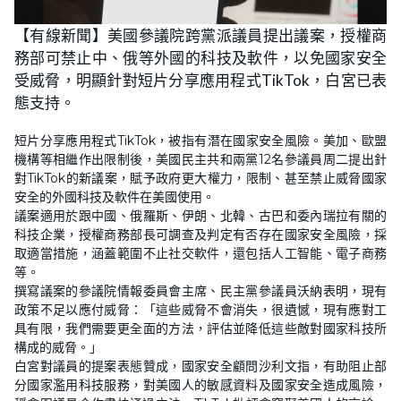
【有線新聞】美國參議院跨黨派議員提出議案，授權商
務部可禁止中、俄等外國的科技及軟件，以免國家安全
受威脅，明顯針對短片分享應用程式TikTok，白宮已表
態支持。
短片分享應用程式TikTok，被指有潛在國家安全風險。美加、歐盟
機構等相繼作出限制後，美國民主共和兩黨12名參議員周二提出針
對TikTok的新議案，賦予政府更大權力，限制、甚至禁止威脅國家
安全的外國科技及軟件在美國使用。
議案適用於跟中國、俄羅斯、伊朗、北韓、古巴和委內瑞拉有關的
科技企業，授權商務部長可調查及判定有否存在國家安全風險，採
取適當措施，涵蓋範圍不止社交軟件，還包括人工智能、電子商務
等。
撰寫議案的參議院情報委員會主席、民主黨參議員沃納表明，現有
政策不足以應付威脅：「這些威脅不會消失，很遺憾，現有應對工
具有限，我們需要更全面的方法，評估並降低這些敵對國家科技所
構成的威脅。」
白宮對議員的提案表態贊成，國家安全顧問沙利文指，有助阻止部
分國家濫用科技服務，對美國人的敏感資料及國家安全造成風險，