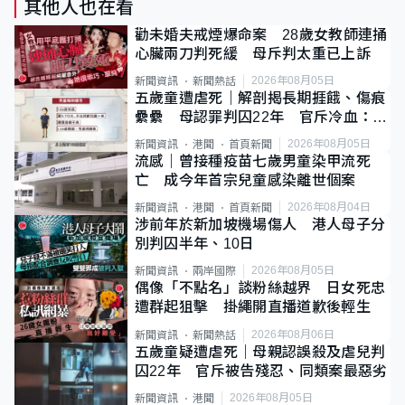
其他人也在看
勸未婚夫戒煙爆命案 28歲女教師連捅
心臟兩刀判死緩 母斥判太重已上訴
2026年08月05日
新聞資訊
新聞熱話
五歲童遭虐死｜解剖揭長期捱餓、傷痕
纍纍 母認罪判囚22年 官斥冷血：同
類案最惡劣
2026年08月05日
新聞資訊
港聞
首頁新聞
流感｜曾接種疫苗七歲男童染甲流死
亡 成今年首宗兒童感染離世個案
2026年08月04日
新聞資訊
港聞
首頁新聞
涉前年於新加坡機場傷人 港人母子分
別判囚半年、10日
2026年08月05日
新聞資訊
兩岸國際
偶像「不點名」談粉絲越界 日女死忠
遭群起狙擊 掛繩開直播道歉後輕生
2026年08月06日
新聞資訊
新聞熱話
五歲童疑遭虐死｜母親認誤殺及虐兒判
囚22年 官斥被告殘忍、同類案最惡劣
2026年08月05日
新聞資訊
港聞