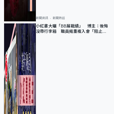
新聞資訊
新聞熱話
小紅書大曬「BB展戰績」 博主：後悔
沒帶行李箱 職員揭重複入會「阻止唔
到」