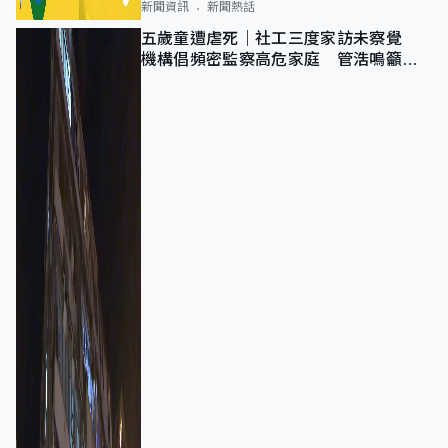
新聞資訊
新聞熱話
五歲童遭虐死｜社工三度家訪未察覺
機構倡頻密監察高危家庭 管浩鳴籲加
強跨部門協作