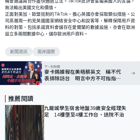
稱會跟議員合作盡快通過立法。TikTok批評會窒礙美國人的言論，
無法輸出美國文化和價值。
正面對美加、歐盟抵制的TikTok，擔心英國亦會採取類似措施。公
司高層周一約見英國國家網絡安全中心和說客等，解釋保障用戶資
料的對策，包括承諾資料會儲存在愛爾蘭的數據設施，亦會在歐洲
設立多兩間數據中心，儲存歐洲用戶資料。
新聞資訊
兩岸國際
下一則新聞
麥卡錫據報在美晤蔡英文 稱不代
表排除訪台 明言中方不可指指點
點
推薦閱讀
九龍城學生宿舍地盤39歲安全經理失
足 14樓墮至4樓工作台、送院不治