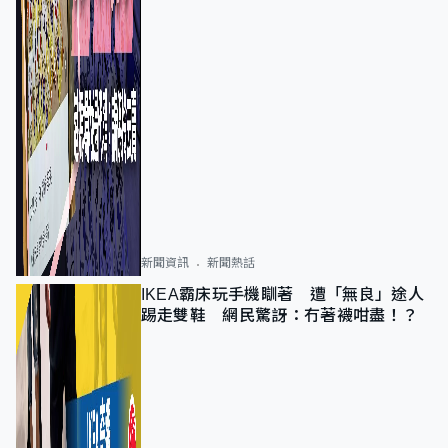
新聞資訊
新聞熱話
IKEA霸床玩手機瞓著 遭「無良」途人
踢走雙鞋 網民驚訝：冇著襪咁盡！？