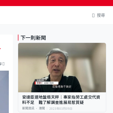
搜尋
下一則新聞
外
享
安達臣道地盤塌天秤｜專家指勞工處交代資
料不足 難了解調查進展易惹質疑
2023年03月09日
新聞資訊
港聞