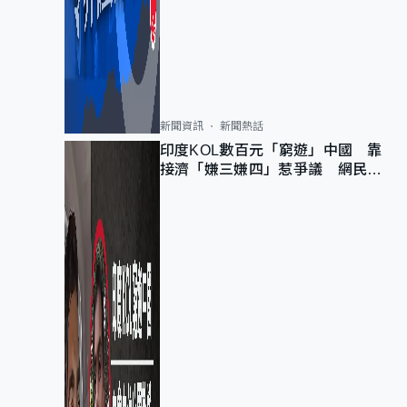
新聞資訊
新聞熱話
印度KOL數百元「窮遊」中國 靠
接濟「嫌三嫌四」惹爭議 網民：
不歡迎劣質旅客