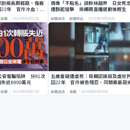
解剖揭長期捱餓、傷痕
偶像「不點名」談粉絲越界 日女死
22年 官斥冷血：同
遭群起狙擊 掛繩開直播道歉後輕生
2026年08月05日
2026年08月06日
頁新聞
新聞資訊
新聞熱話
公安電騙陷阱 分81次
五歲童疑遭虐死｜母親認誤殺及虐兒
失近6900萬元
囚22年 官斥被告殘忍、同類案最惡
2026年08月07日
2026年08月05日
頁新聞
新聞資訊
港聞