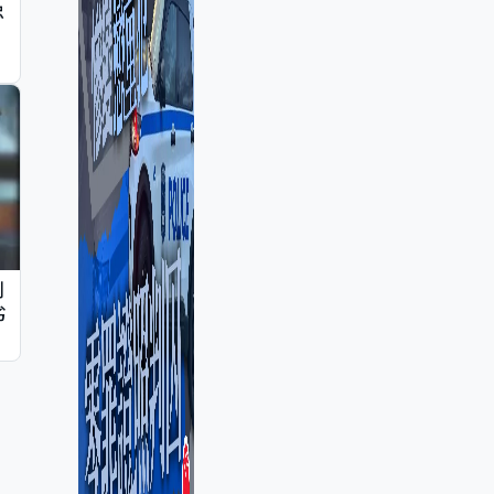
忠
判
劣