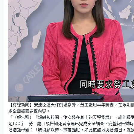
L
U
o
n
【有線新聞】安達臣道天秤倒塌意外，勞工處用半年調查，在限期
a
m
d
u
處全面披露調查內容。
e
t
d
e
:
「（報告稱）『焊縫被拉開，使安裝在其上的天秤倒塌』，誰能接
1
8
足100字。勞工處口頭告知死者家屬已完成安全調查，完整報告暫時
.
2
潘浩鈺母親：「我引頸以待、晝夜難眠，如此煎熬地哭著渡日，就
4
%