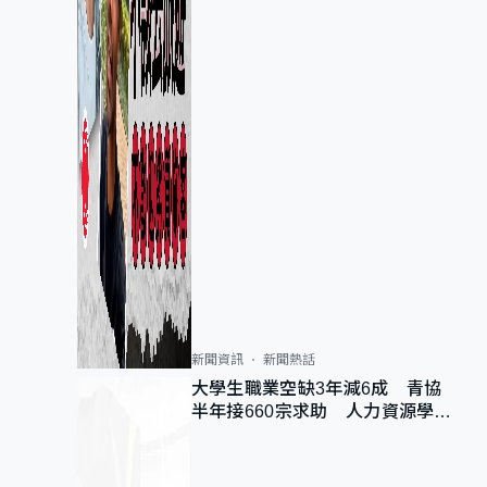
新聞資訊
新聞熱話
大學生職業空缺3年減6成 青協
半年接660宗求助 人力資源學
會：AI浪潮重整職位需求