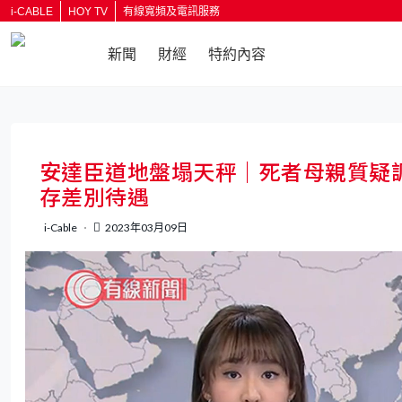
i-CABLE
HOY TV
有線寬頻及電訊服務
新聞
財經
特約內容
返回
安達臣道地盤塌天秤｜死者母親質疑
存差別待遇
i-Cable
2023年03月09日