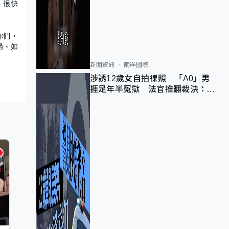
，很快
你們，
過、如
新聞資訊
兩岸國際
涉誘12歲女自拍祼照 「A0」男
捱足年半冤獄 法官推翻裁決：抄
錯標點