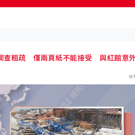
按輸入鍵開始搜尋
調查粗疏 僅兩頁紙不能接受 與紅館意
分