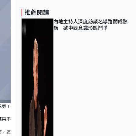
推薦閱讀
內地主持人深度訪談名導路蘭成熱
話 掀中西意識形態鬥爭
求勞工
結果不
有，這