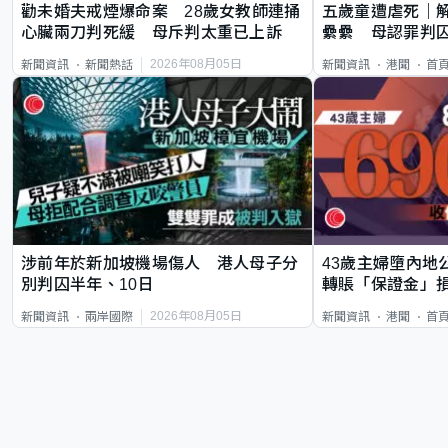
勸未婚夫戒煙爆命案 28歲女教師連捅
五歲童遭虐死｜
心臟兩刀判死緩 母斥判太重已上訴
纍纍 母認罪判囚
類案最惡劣
2026年08月05日
新聞資訊
新聞熱話
新聞資訊
港聞
首
涉前年於新加坡機場傷人 港人母子分
43歲主婦墮內地
別判囚半年、10日
轉賬「保證金」損
2026年08月05日
新聞資訊
兩岸國際
新聞資訊
港聞
首