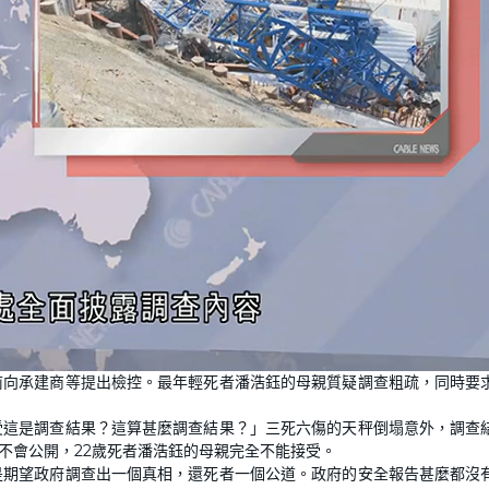
前向承建商等提出檢控。最年輕死者潘浩鈺的母親質疑調查粗疏，同時要
受這是調查結果？這算甚麼調查結果？」三死六傷的天秤倒塌意外，調查
不會公開，22歲死者潘浩鈺的母親完全不能接受。
是期望政府調查出一個真相，還死者一個公道。政府的安全報告甚麼都沒