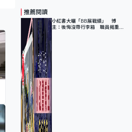
推薦閱讀
小紅書大曬「BB展戰績」 博
主：後悔沒帶行李箱 職員揭重複
入會「阻止唔到」