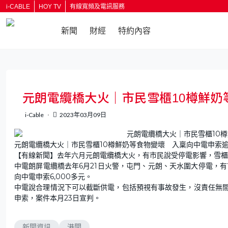
i-CABLE
HOY TV
有線寬頻及電訊服務
新聞
財經
特約內容
返回
元朗電纜橋大火｜市民雪櫃10樽鮮奶等
i-Cable
2023年03月09日
元朗電纜橋大火｜市民雪櫃10樽鮮奶等食物變壞 入稟向中電申索逾6
【有線新聞】去年六月元朗電纜橋大火，有市民說受停電影響，雪櫃食
中電朗屏電纜橋去年6月21日火警，屯門、元朗、天水圍大停電，有
向中電申索6,000多元。
中電說合理情況下可以截斷供電，包括預視有事故發生，沒責任無
申索，案件本月23日宣判。
新聞資訊
港聞