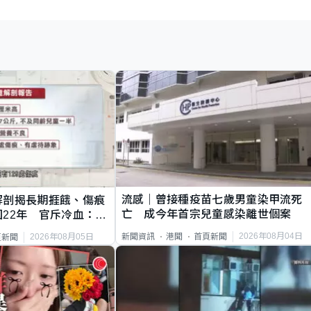
流感｜曾接種疫苗七歲男童染甲流死
解剖揭長期捱餓、傷痕
亡 成今年首宗兒童感染離世個案
22年 官斥冷血：同
2026年08月04日
新聞資訊
港聞
首頁新聞
2026年08月05日
頁新聞