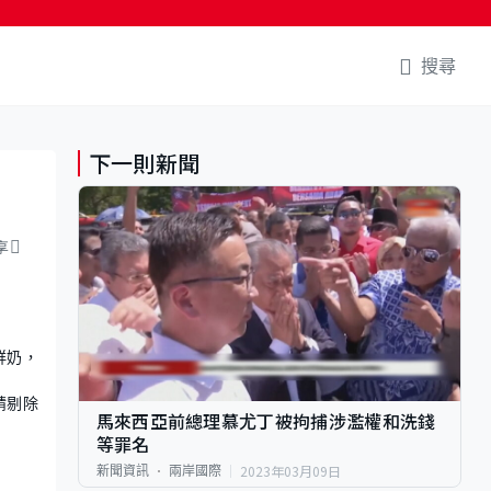
搜尋
下一則新聞
享
鮮奶，
請剔除
馬來西亞前總理慕尤丁被拘捕涉濫權和洗錢
等罪名
2023年03月09日
新聞資訊
兩岸國際