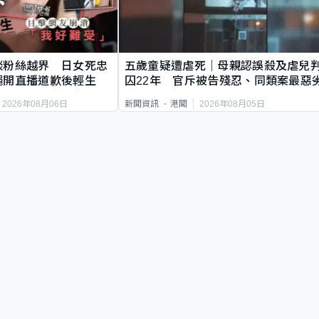
談粉絲越界 日女死忠
五歲童疑遭虐死｜母親認誤殺及虐兒
繩開直播道歉後輕生
囚22年 官斥被告殘忍、同類案最惡
2026年08月06日
2026年08月05日
新聞資訊
港聞