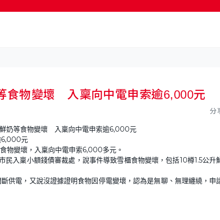
按輸入鍵開始搜尋
食物變壞 入稟向中電申索逾6,000元
分
,000元
物變壞，入稟向中電申索6,000多元。
市民入稟小額錢債審裁處，說事件導致雪櫃食物變壞，包括10樽1.5公升
間斷供電，又說沒證據證明食物因停電變壞，認為是無聊、無理纏繞，申