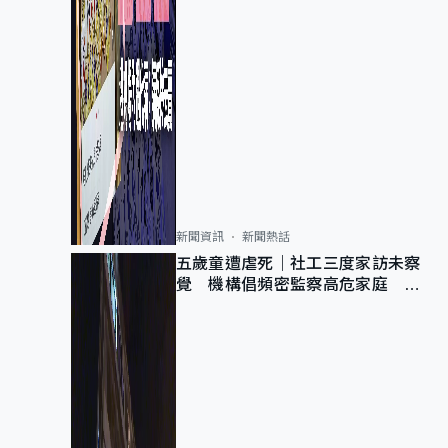
新聞資訊
新聞熱話
五歲童遭虐死｜社工三度家訪未察
覺 機構倡頻密監察高危家庭 管
浩鳴籲加強跨部門協作