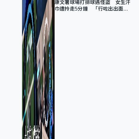
康文署球場打排球遇怪盜 女生汗
巾遭拎走5分鐘 「行咗出出面唔
知做乜」