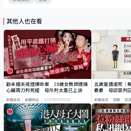
其他人也在看
勸未婚夫戒煙爆命案 28歲女教師連捅
五歲童遭虐死｜
心臟兩刀判死緩 母斥判太重已上訴
纍纍 母認罪判囚
類案最惡劣
2026年08月05日
新聞資訊
新聞熱話
新聞資訊
港聞
首