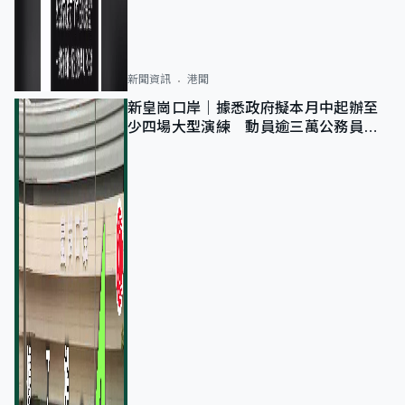
新聞資訊
港聞
新皇崗口岸｜據悉政府擬本月中起辦至
少四場大型演練 動員逾三萬公務員人
次測試