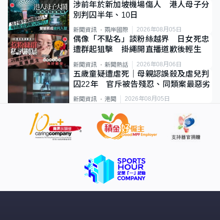
涉前年於新加坡機場傷人 港人母子分
別判囚半年、10日
2026年08月05日
新聞資訊
兩岸國際
偶像「不點名」談粉絲越界 日女死忠
遭群起狙擊 掛繩開直播道歉後輕生
2026年08月06日
新聞資訊
新聞熱話
五歲童疑遭虐死｜母親認誤殺及虐兒判
囚22年 官斥被告殘忍、同類案最惡劣
2026年08月05日
新聞資訊
港聞