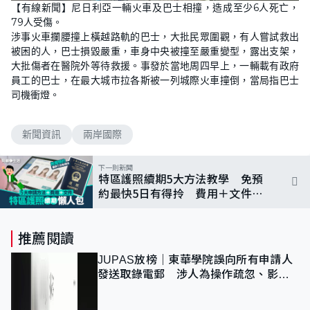
【有線新聞】尼日利亞一輛火車及巴士相撞，造成至少6人死亡，
79人受傷。
涉事火車攔腰撞上橫越路軌的巴士，大批民眾圍觀，有人嘗試救出
被困的人，巴士損毀嚴重，車身中央被撞至嚴重變型，露出支架，
大批傷者在醫院外等待救援。事發於當地周四早上，一輛載有政府
員工的巴士，在最大城市拉各斯被一列城際火車撞倒，當局指巴士
司機衝燈。
新聞資訊
兩岸國際
下一則新聞
特區護照續期5大方法教學 免預
約最快5日有得拎 費用＋文件＋
照片規格一文看
推薦閱讀
JUPAS放榜｜東華學院誤向所有申請人
發送取錄電郵 涉人為操作疏忽、影響
11,139人