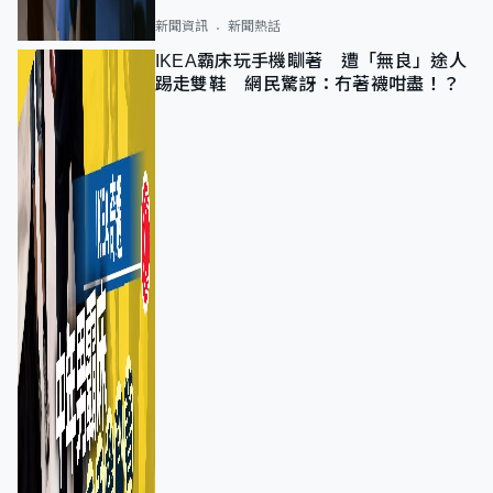
新聞資訊
新聞熱話
IKEA霸床玩手機瞓著 遭「無良」途人
踢走雙鞋 網民驚訝：冇著襪咁盡！？