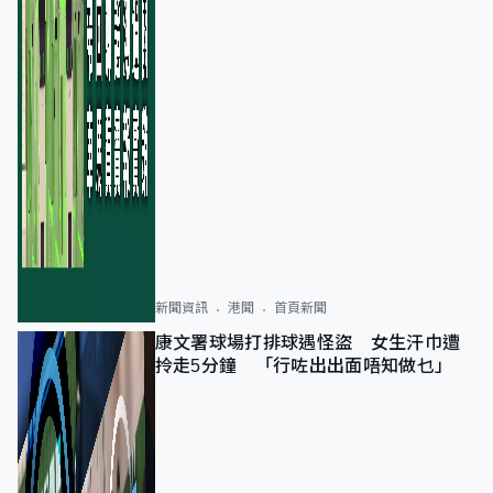
新聞資訊
港聞
首頁新聞
康文署球場打排球遇怪盜 女生汗巾遭
拎走5分鐘 「行咗出出面唔知做乜」