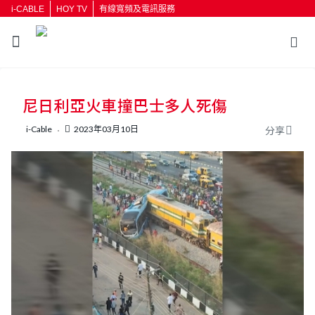
i-CABLE
HOY TV
有線寬頻及電訊服務
返回
尼日利亞火車撞巴士多人死傷
按輸入鍵開始搜尋
i-Cable
2023年03月10日
分享