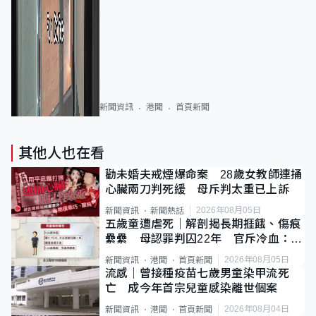
新聞資訊
港聞
首頁新聞
其他人也在看
勸未婚夫戒煙爆命案 28歲女教師連捅
心臟兩刀判死緩 母斥判太重已上訴
2026年08月05日
新聞資訊
新聞熱話
五歲童遭虐死｜解剖揭長期捱餓、傷痕
纍纍 母認罪判囚22年 官斥冷血：同
類案最惡劣
2026年08月05日
新聞資訊
港聞
首頁新聞
流感｜曾接種疫苗七歲男童染甲流死
亡 成今年首宗兒童感染離世個案
2026年08月04日
新聞資訊
港聞
首頁新聞