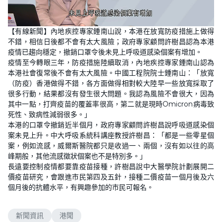
L
U
o
n
【有線新聞】內地疾控專家鍾南山說，本港在放寬防疫措施上做得
a
m
d
u
不錯，相信日後都不會有太大風險；政府專家顧問許樹昌認為本港
e
t
d
e
疫情已趨向穩定，撤銷口罩令後未見上呼吸道感染個案有增加。
:
2
疫情至今轉眼三年，防疫措施陸續取消，內地疾控專家鍾南山認為
8
本港社會復常後不會有太大風險。中國工程院院士鍾南山：「放寬
.
0
（防疫）香港做得不錯，各方面做得相對較大陸早一些放寬採取了
4
%
很多行動，結果都沒有發生很大問題。我認為風險不會很大，因為
其中一點，打齊疫苗的覆蓋率很高，第二就是現時Omicron病毒致
死性、致病性減弱很多。」
本港的口罩令撤銷近半個月，政府專家顧問許樹昌說呼吸道感染個
案未見上升。中大呼吸系統科講座教授許樹昌：「都是一些零星個
案，例如流感，威爾斯醫院都只是收過一、兩個，沒有如以往的高
峰期般，其他流感徵狀個案也不是特別多。」
長遠要控制疫情都要靠疫苗接種，許樹昌說中大醫學院計劃展開二
價疫苗研究，會跟進市民第四及五針，接種二價疫苗一個月後及六
個月後的抗體水平，有興趣參加的市民可報名。
新聞資訊
港聞