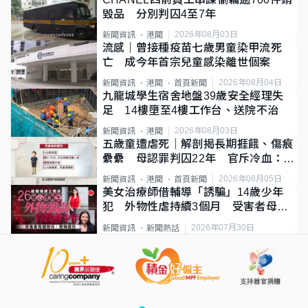
毀品 分別判囚4至7年
2026年08月03日
新聞資訊
港聞
流感｜曾接種疫苗七歲男童染甲流死
亡 成今年首宗兒童感染離世個案
2026年08月04日
新聞資訊
港聞
首頁新聞
九龍城學生宿舍地盤39歲安全經理失
足 14樓墮至4樓工作台、送院不治
2026年08月03日
新聞資訊
港聞
五歲童遭虐死｜解剖揭長期捱餓、傷痕
纍纍 母認罪判囚22年 官斥冷血：同
類案最惡劣
2026年08月05日
新聞資訊
港聞
首頁新聞
美女治療師借輔導「誘騙」14歲少年
犯 外物性虐持續3個月 受害者母：
要保護其他人
2026年07月30日
新聞資訊
新聞熱話