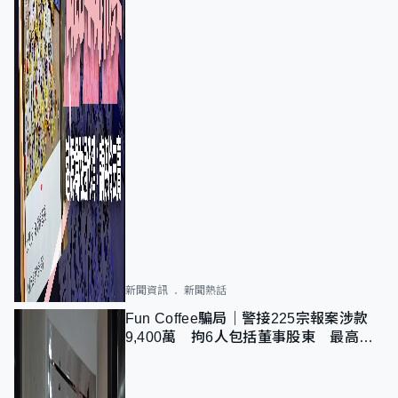
新聞資訊
新聞熱話
Fun Coffee騙局｜警接225宗報案涉款
9,400萬 拘6人包括董事股東 最高金
額一宗涉近千萬