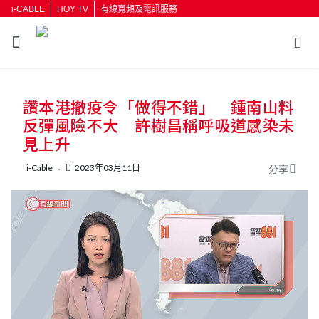
i-CABLE
HOY TV
有線寬頻及電訊服務
返回
讚本港撤疫令「做得不錯」 鍾南山料
按輸入鍵開始搜尋
反彈風險不大 許樹昌稱呼吸道感染未
見上升
i-Cable
2023年03月11日
分享