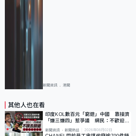
新聞資訊
港聞
其他人也在看
印度KOL數百元「窮遊」中國 靠接濟
「嫌三嫌四」惹爭議 網民：不歡迎劣
質旅客
2026年08月02日
新聞資訊
新聞熱話
CHANEL四前員工串謀偷竊逾700件銷