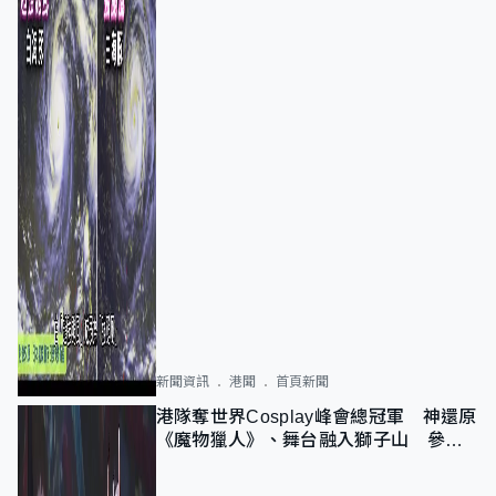
新聞資訊
港聞
首頁新聞
港隊奪世界Cosplay峰會總冠軍 神還原
《魔物獵人》、舞台融入獅子山 參賽
者：讓大家認識香港