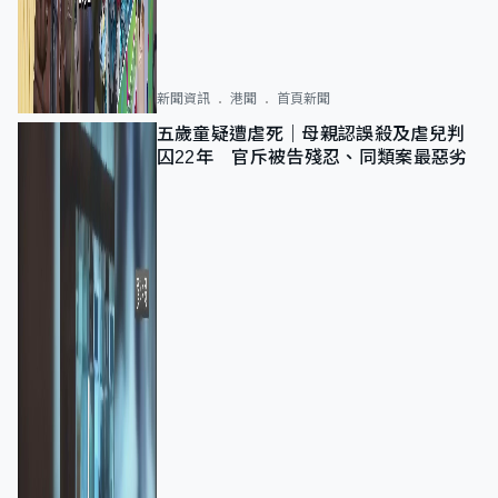
新聞資訊
港聞
首頁新聞
五歲童疑遭虐死｜母親認誤殺及虐兒判
囚22年 官斥被告殘忍、同類案最惡劣