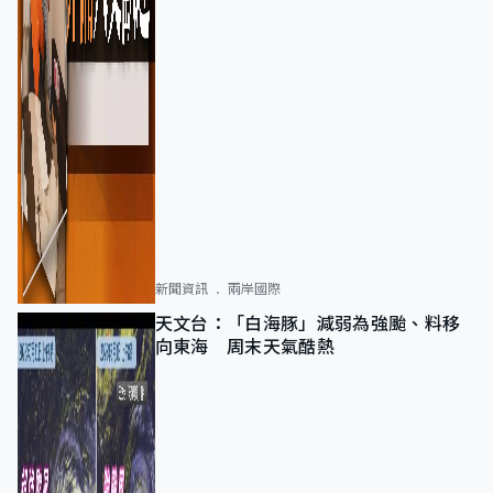
新聞資訊
兩岸國際
天文台：「白海豚」減弱為強颱、料移
向東海 周末天氣酷熱