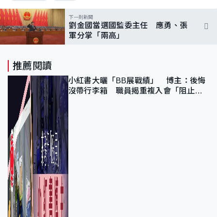
下一則新聞
劉金國當選國監委主任 應勇、張
軍分掌「兩高」
推薦閱讀
小紅書大曬「BB展戰績」 博主：後悔
沒帶行李箱 職員揭重複入會「阻止唔
到」