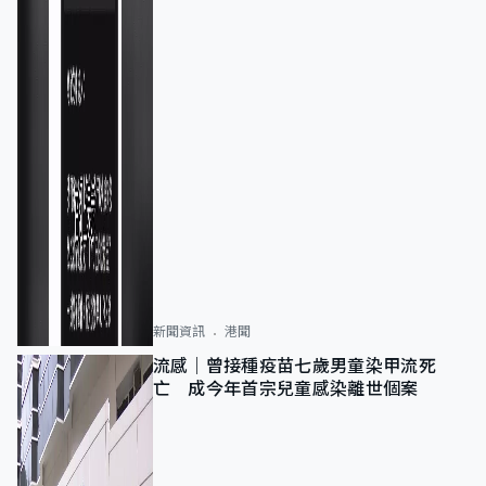
新聞資訊
港聞
流感｜曾接種疫苗七歲男童染甲流死
亡 成今年首宗兒童感染離世個案