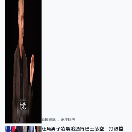
新聞資訊
兩岸國際
旺角男子凌晨追通宵巴士落空 打爆擋