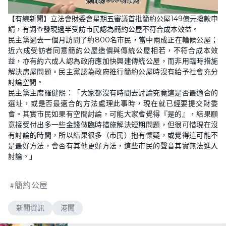
L
U
o
n
【有線新聞】立法會財委會星期五審議首批簡約公屋149億元撥款申
a
m
d
u
請，有調查發現過半受訪市民認為簡約公屋不符合成本效益。
e
t
d
e
民主黨過去一個月訪問了約800名市民，當中兩成正在輪候公屋；
:
3
近六成受訪者同意簡約公屋造價與傳統公屋相若，不符合成本效
5
益，亦有約六成人認為政府應加快興建傳統公屋，而非用臨時措施
.
2
解決房屋問題。民主黨認為政府推行簡約公屋時沒有給予社會充分
9
%
討論空間。
民主黨主席羅健熙：「大家都沒有時間去討論究竟這是否最適合的
選址，或是否最適合的方法處理此事時，現在就已經要提交財委
會。其實市民如果有空間討論，可能大家會覺得『是的』，結果願
意接受付出多一些金錢做臨時措施解決短期問題，但很可惜現在沒
有討論的時間，所以結果很多（市民）抱有懷疑，或覺得這可能不
是最好方法，會否有其他更好方法，這些市民的聲音其實無法進入
討論。」
簡約公屋
新聞資訊
港聞