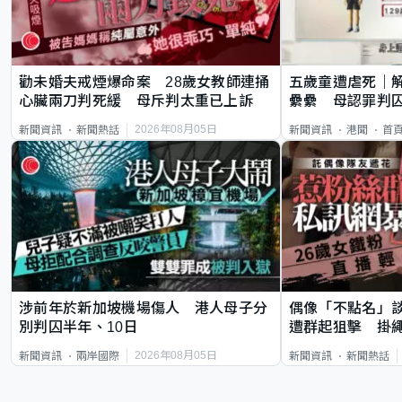
勸未婚夫戒煙爆命案 28歲女教師連捅
五歲童遭虐死｜
心臟兩刀判死緩 母斥判太重已上訴
纍纍 母認罪判囚
類案最惡劣
2026年08月05日
新聞資訊
新聞熱話
新聞資訊
港聞
首
涉前年於新加坡機場傷人 港人母子分
偶像「不點名」
別判囚半年、10日
遭群起狙擊 掛
2026年08月05日
新聞資訊
兩岸國際
新聞資訊
新聞熱話