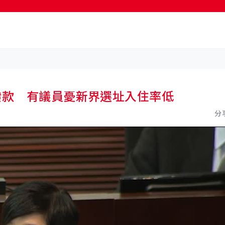
按輸入鍵開始搜尋
撥款 有議員憂新界選址入住率低
分