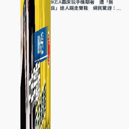
IKEA霸床玩手機瞓著 遭「無
良」途人踢走雙鞋 網民驚訝：冇
著襪咁盡！？