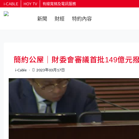
i-CABLE
HOY TV
有線寬頻及電訊服務
新聞
財經
特約內容
返回
簡約公屋｜財委會審議首批149億元
i-Cable
2023年03月17日