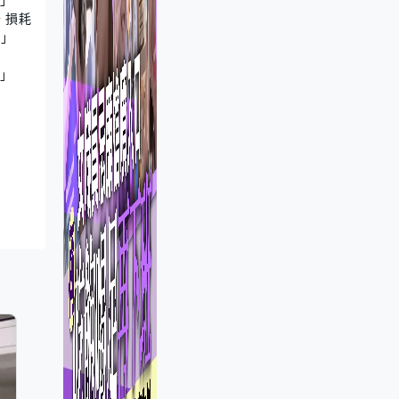
，損耗
。」
」