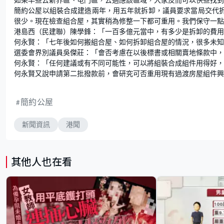
簡約公屋以組裝合成建造兩年，用五年就拆卸，議員要求當局交代拆
很少。現在檢查組合屋，其實稍為修整一下都可重用。我們保守一點
港島西（民建聯）陳學鋒：「一百多億元當中，有多少是拆卸的費用
何永賢：「七年後如何搬組合屋、如何拆卸組合屋的情況，很多未知
選委會界別議員吳傑莊：「會否考慮在以後標書或相關賣地條款中，
何永賢：「任何建議或有不同可能性，可以將組裝合成組件用得好，
何永賢又說申請第二批撥款前，會研究可否重用現有過渡房屋組件興
簡約公屋
新聞資訊
港聞
其他人也在看