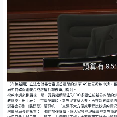
【有線新聞】立法會財委會審議首批簡約公屋149億元撥款申請，
局如何確保組裝合成房屋拆卸後重用得到。
撥款申請來到最後一關，議員繼續關注3,000多間位於新界的簡
政圓桌）田北辰：「市區爭崩頭、新界沒甚麼人要，再在新界建簡約
選委會界別（民建聯）葛珮帆：「交通不太方便或車程比較遠的情
房屋局局長何永賢：「如何加強宣傳，讓大家多些理解這些新界簡
如果早些去新界區、屯門區，去適應該區域，大家反而可以快些找到