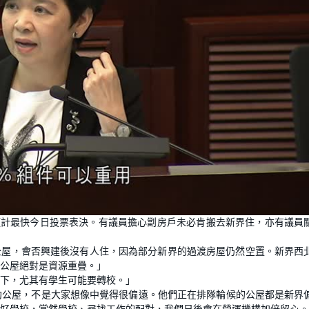
預計最快今日投票表決。有議員擔心劏房戶未必肯搬去新界住，亦有議員
約公屋，會否興建後沒有人住，因為部分新界的過渡房屋仍然空置。新界西
公屋絕對是資源重疊。」
況下，尤其有學生可能要轉校。」
約公屋，不是大家想像中覺得很偏遠。他們正在排隊輪候的公屋都是新界
好學校，當然學校、尋找工作的配對，我們日後會在營運機構加倍留心。