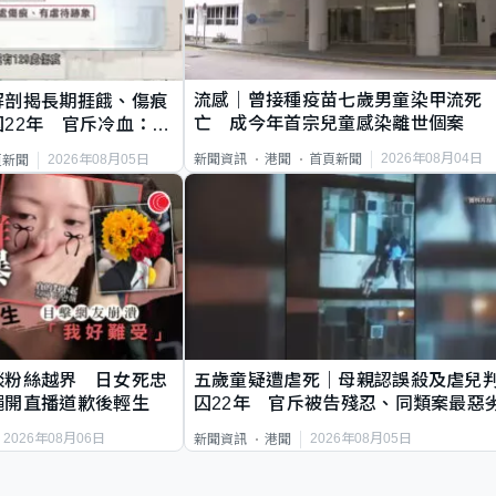
流感｜曾接種疫苗七歲男童染甲流死
解剖揭長期捱餓、傷痕
亡 成今年首宗兒童感染離世個案
22年 官斥冷血：同
2026年08月04日
新聞資訊
港聞
首頁新聞
2026年08月05日
頁新聞
談粉絲越界 日女死忠
五歲童疑遭虐死｜母親認誤殺及虐兒
繩開直播道歉後輕生
囚22年 官斥被告殘忍、同類案最惡
2026年08月06日
2026年08月05日
新聞資訊
港聞