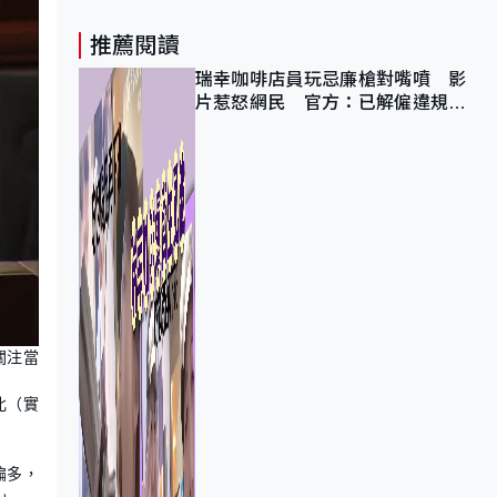
推薦閱讀
瑞幸咖啡店員玩忌廉槍對嘴噴 影
片惹怒網民 官方：已解僱違規員
工
關注當
北（實
偏多，
」