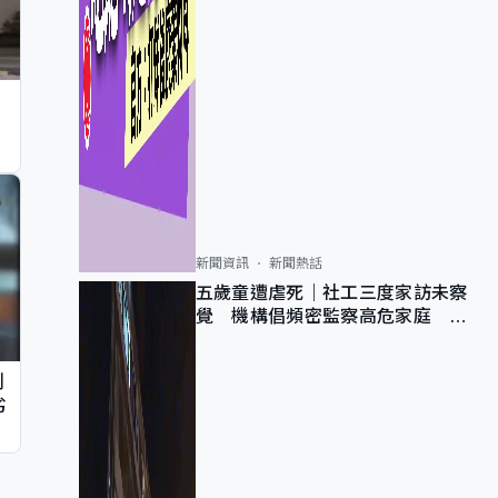
新聞資訊
新聞熱話
五歲童遭虐死｜社工三度家訪未察
覺 機構倡頻密監察高危家庭 管
浩鳴籲加強跨部門協作
判
劣