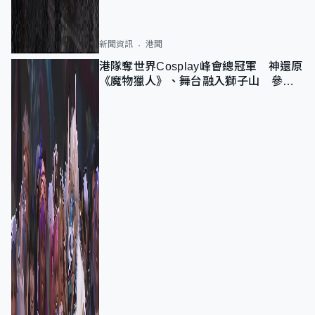
新聞資訊
港聞
港隊奪世界Cosplay峰會總冠軍 神還原
《魔物獵人》、舞台融入獅子山 參賽
者：讓大家認識香港