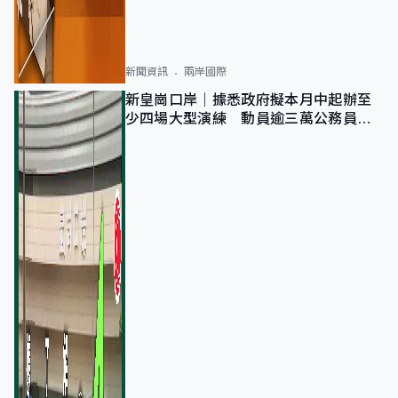
新聞資訊
兩岸國際
新皇崗口岸｜據悉政府擬本月中起辦至
少四場大型演練 動員逾三萬公務員人
次測試