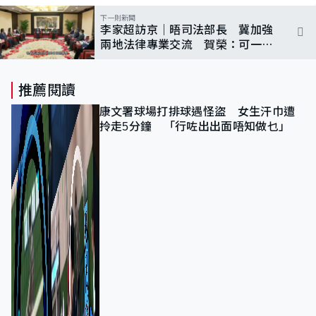
下一則新聞
李家超訪京｜晤司法部長 冀加強
兩地法律專業交流 賀榮：可一同
為大灣區建設
推薦閱讀
康文署球場打排球遇怪盜 女生汗巾遭
拎走5分鐘 「行咗出出面唔知做乜」