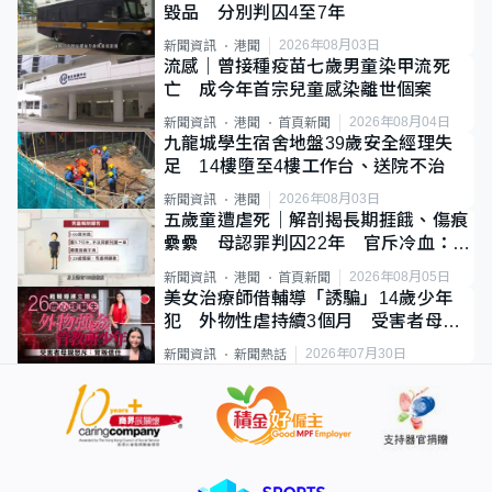
毀品 分別判囚4至7年
2026年08月03日
新聞資訊
港聞
流感｜曾接種疫苗七歲男童染甲流死
亡 成今年首宗兒童感染離世個案
2026年08月04日
新聞資訊
港聞
首頁新聞
九龍城學生宿舍地盤39歲安全經理失
足 14樓墮至4樓工作台、送院不治
2026年08月03日
新聞資訊
港聞
五歲童遭虐死｜解剖揭長期捱餓、傷痕
纍纍 母認罪判囚22年 官斥冷血：同
類案最惡劣
2026年08月05日
新聞資訊
港聞
首頁新聞
美女治療師借輔導「誘騙」14歲少年
犯 外物性虐持續3個月 受害者母：
要保護其他人
2026年07月30日
新聞資訊
新聞熱話