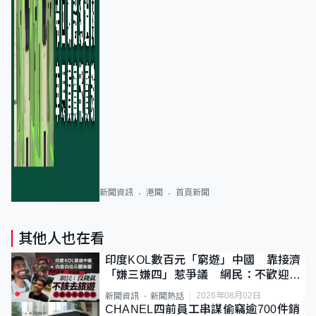
新聞資訊
港聞
首頁新聞
其他人也在看
印度KOL數百元「窮遊」中國 靠接濟
「嫌三嫌四」惹爭議 網民：不歡迎劣
質旅客
2026年08月02日
新聞資訊
新聞熱話
CHANEL四前員工串謀偷竊逾700件銷