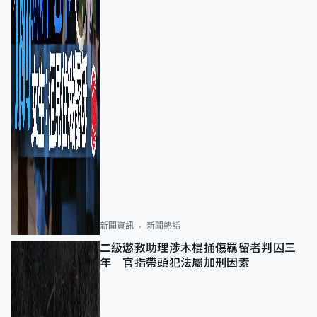
新聞資訊
新聞熱話
二級懲教助理涉木棍捅傷羈留者判囚三
年 官指帶頭犯法屬加刑因素