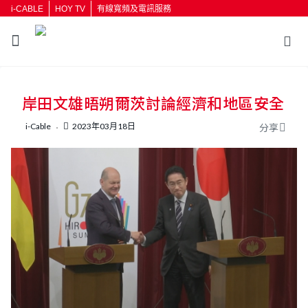
i-CABLE
HOY TV
有線寬頻及電訊服務
返回
岸田文雄晤朔爾茨討論經濟和地區安全
按輸入鍵開始搜尋
i-Cable
2023年03月18日
分享