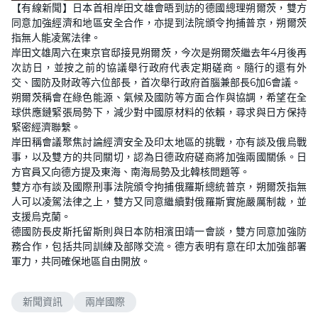
【有線新聞】日本首相岸田文雄會晤到訪的德國總理朔爾茨，雙方
同意加強經濟和地區安全合作，亦提到法院頒令拘捕普京，朔爾茨
指無人能凌駕法律。
岸田文雄周六在東京官邸接見朔爾茨，今次是朔爾茨繼去年4月後再
次訪日，並按之前的協議舉行政府代表定期磋商。隨行的還有外
交、國防及財政等六位部長，首次舉行政府首腦兼部長6加6會議。
朔爾茨稱會在綠色能源、氣候及國防等方面合作與協調，希望在全
球供應鏈緊張局勢下，減少對中國原材料的依賴，尋求與日方保持
緊密經濟聯繫。
岸田稱會議聚焦討論經濟安全及印太地區的挑戰，亦有談及俄烏戰
事，以及雙方的共同關切，認為日德政府磋商將加強兩國關係。日
方官員又向德方提及東海、南海局勢及北韓核問題等。
雙方亦有談及國際刑事法院頒令拘捕俄羅斯總統普京，朔爾茨指無
人可以凌駕法律之上，雙方又同意繼續對俄羅斯實施嚴厲制裁，並
支援烏克蘭。
德國防長皮斯托留斯則與日本防相濱田靖一會談，雙方同意加強防
務合作，包括共同訓練及部隊交流。德方表明有意在印太加強部署
軍力，共同確保地區自由開放。
新聞資訊
兩岸國際