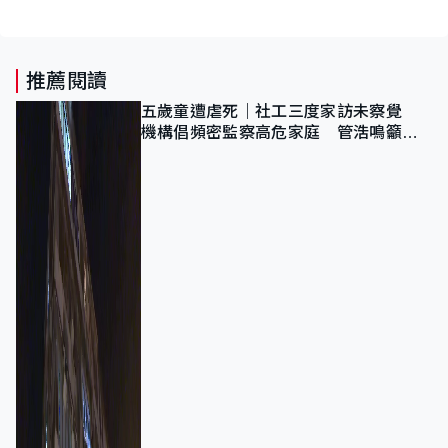
推薦閱讀
五歲童遭虐死｜社工三度家訪未察覺
機構倡頻密監察高危家庭 管浩鳴籲加
強跨部門協作