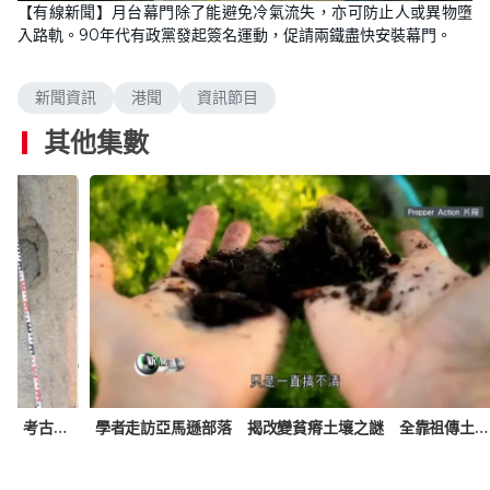
【有線新聞】月台幕門除了能避免冷氣流失，亦可防止人或異物墮
入路軌。90年代有政黨發起簽名運動，促請兩鐵盡快安裝幕門。
新聞資訊
港聞
資訊節目
其他集數
學者走訪亞馬遜部落 揭改變貧瘠土壤之謎 全靠祖傳土炮黑土
非洲發現近50萬年前木結構 兩根木頭堆疊且互扣 考古學家：當時或用來遮太陽