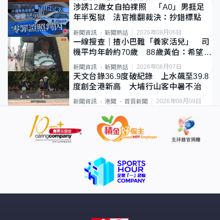
涉誘12歲女自拍祼照 「A0」男捱足
年半冤獄 法官推翻裁決：抄錯標點
2026年08月06日
新聞資訊
新聞熱話
一線搜查｜揸小巴難「養家活兒」 司
機平均年齡約70歲 88歲黃伯：希望一
直揸落去
2026年08月07日
新聞資訊
新聞熱話
天文台錄36.9度破紀錄 上水飆至39.8
度創全港新高 大埔行山客中暑不治
2026年08月09日
新聞資訊
港聞
首頁新聞