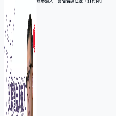
體參選人 警告若違法定「釘死你」