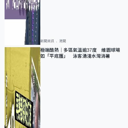
新聞資訊
港聞
極端酷熱｜多區氣溫逾37度 維園球場
如「平底鑊」 泳客湧淺水灣消暑