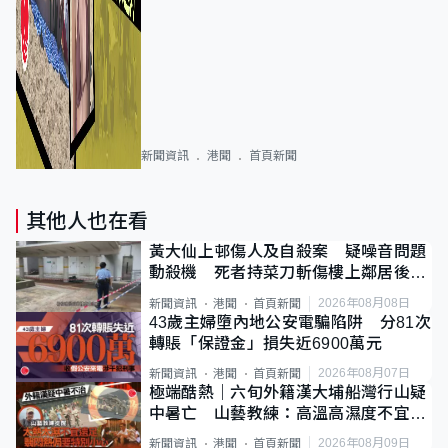
新聞資訊
港聞
首頁新聞
其他人也在看
黃大仙上邨傷人及自殺案 疑噪音問題
動殺機 死者持菜刀斬傷樓上鄰居後墮
斃
2026年08月08日
新聞資訊
港聞
首頁新聞
43歲主婦墮內地公安電騙陷阱 分81次
轉賬「保證金」損失近6900萬元
2026年08月07日
新聞資訊
港聞
首頁新聞
極端酷熱｜六旬外籍漢大埔船灣行山疑
中暑亡 山藝教練：高溫高濕度不宜遠
足
2026年08月09日
新聞資訊
港聞
首頁新聞