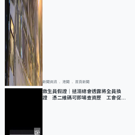
新聞資訊
港聞
首頁新聞
救生員假證｜拯溺總會透露將全員換
證 憑二維碼可即場查資歷 工會促加
強巡查