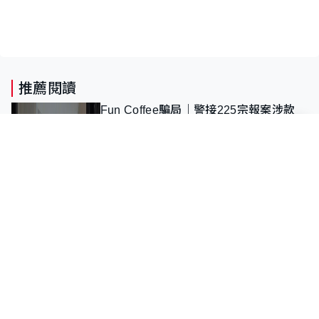
推薦閱讀
Fun Coffee騙局｜警接225宗報案涉款
9,400萬 拘6人包括董事股東 最高金
額一宗涉近千萬