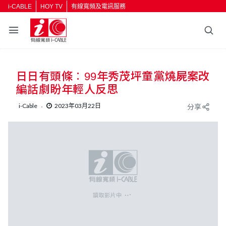
i-CABLE
HOY TV
有線寬頻及電訊服務
日日有頭條︰99年秀茂坪童黨燒屍案改
編話劇盼年輕人反思
i-Cable
2023年03月22日
分享