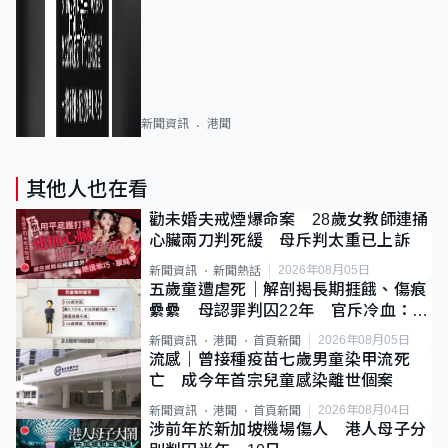
新聞資訊
港聞
其他人也在看
勸未婚夫戒煙爆命案 28歲女教師連捅
心臟兩刀判死緩 母斥判太重已上訴
2026年08月05日
新聞資訊
新聞熱話
五歲童遭虐死｜解剖揭長期捱餓、傷痕
纍纍 母認罪判囚22年 官斥冷血：同
類案最惡劣
2026年08月05日
新聞資訊
港聞
首頁新聞
流感｜曾接種疫苗七歲男童染甲流死
亡 成今年首宗兒童感染離世個案
2026年08月04日
新聞資訊
港聞
首頁新聞
涉前年於新加坡機場傷人 港人母子分