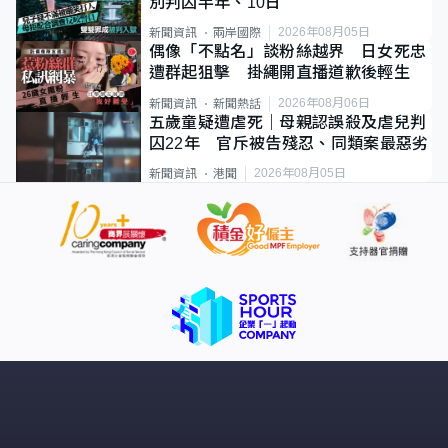
別判囚半年、10日
2026年08月05日
新聞資訊
兩岸國際
偶像「不點名」談粉絲越界 日女死忠
遭群起狙擊 掛繩開直播道歉後輕生
2026年08月06日
新聞資訊
新聞熱話
五歲童疑遭虐死｜母親認誤殺及虐兒判
囚22年 官斥被告殘忍、同類案最惡劣
2026年08月05日
新聞資訊
港聞