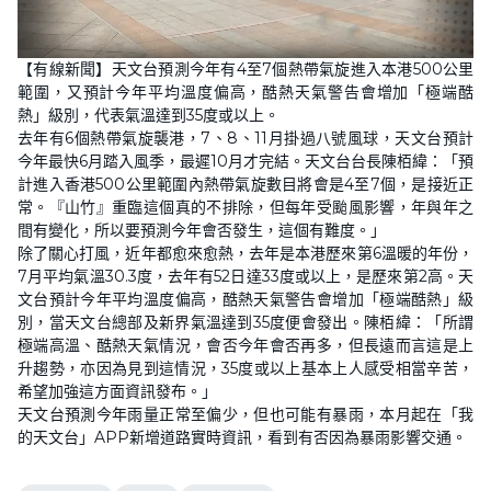
L
U
o
n
【有線新聞】天文台預測今年有4至7個熱帶氣旋進入本港500公里
a
m
d
u
範圍，又預計今年平均溫度偏高，酷熱天氣警告會增加「極端酷
e
t
d
e
熱」級別，代表氣溫達到35度或以上。
:
2
去年有6個熱帶氣旋襲港，7、8、11月掛過八號風球，天文台預計
7
今年最快6月踏入風季，最遲10月才完結。天文台台長陳栢緯：「預
.
5
計進入香港500公里範圍內熱帶氣旋數目將會是4至7個，是接近正
2
%
常。『山竹』重臨這個真的不排除，但每年受颱風影響，年與年之
間有變化，所以要預測今年會否發生，這個有難度。」
除了關心打風，近年都愈來愈熱，去年是本港歷來第6溫暖的年份，
7月平均氣溫30.3度，去年有52日達33度或以上，是歷來第2高。天
文台預計今年平均溫度偏高，酷熱天氣警告會增加「極端酷熱」級
別，當天文台總部及新界氣溫達到35度便會發出。陳栢緯：「所謂
極端高溫、酷熱天氣情況，會否今年會否再多，但長遠而言這是上
升趨勢，亦因為見到這情況，35度或以上基本上人感受相當辛苦，
希望加強這方面資訊發布。」
天文台預測今年雨量正常至偏少，但也可能有暴雨，本月起在「我
的天文台」APP新增道路實時資訊，看到有否因為暴雨影響交通。