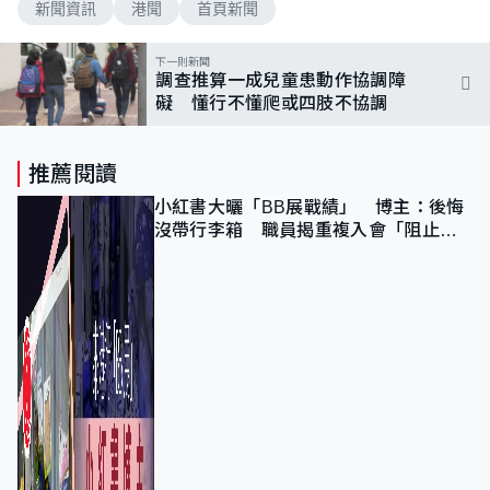
新聞資訊
港聞
首頁新聞
下一則新聞
調查推算一成兒童患動作協調障
礙 懂行不懂爬或四肢不協調
推薦閱讀
小紅書大曬「BB展戰績」 博主：後悔
沒帶行李箱 職員揭重複入會「阻止唔
到」