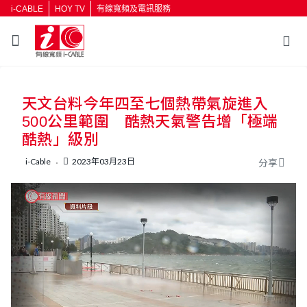
i-CABLE
HOY TV
有線寬頻及電訊服務
返回
天文台料今年四至七個熱帶氣旋進入
按輸入鍵開始搜尋
500公里範圍 酷熱天氣警告增「極端
酷熱」級別
i-Cable
2023年03月23日
分享