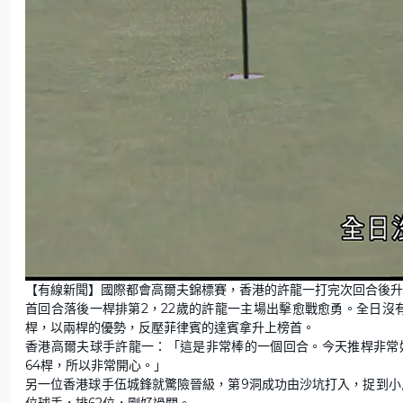
L
U
o
n
【有線新聞】國際都會高爾夫錦標賽，香港的許龍一打完次回合後升
a
m
d
u
首回合落後一桿排第2，22歲的許龍一主場出擊愈戰愈勇。全日沒有
e
t
d
e
:
桿，以兩桿的優勢，反壓菲律賓的達賓拿升上榜首。
4
2
香港高爾夫球手許龍一：「這是非常棒的一個回合。今天推桿非常
.
8
64桿，所以非常開心。」
6
%
另一位香港球手伍城鋒就驚險晉級，第9洞成功由沙坑打入，捉到小鳥
位球手，排62位，剛好過關。