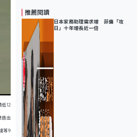
推薦閱讀
日本家務助理需求增 菲傭「攻
日」十年增長近一倍
低12
終造出
達等9