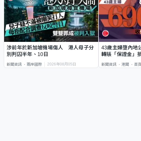
涉前年於新加坡機場傷人 港人母子分
43歲主婦墮內地
別判囚半年、10日
轉賬「保證金」損
2026年08月05日
新聞資訊
兩岸國際
新聞資訊
港聞
首