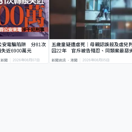
公安電騙陷阱 分81次
五歲童疑遭虐死｜母親認誤殺及虐兒
失近6900萬元
囚22年 官斥被告殘忍、同類案最惡
2026年08月07日
2026年08月05日
頁新聞
新聞資訊
港聞