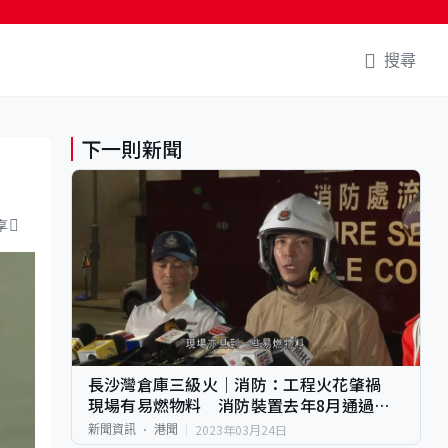
搜尋
下一則新聞
享
長沙灣倉庫三級火｜消防：工程火花肇禍
現場有易燃物料 消防裝置去年8月通過年
檢
2023年03月24日
新聞資訊
港聞