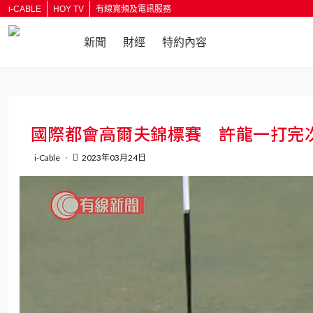
i-CABLE
HOY TV
有線寬頻及電訊服務
新聞
財經
特約內容
國際都會高爾夫錦標賽 許龍一打完
i-Cable
2023年03月24日