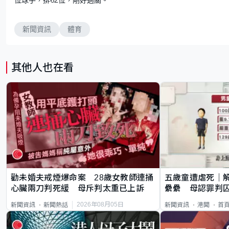
新聞資訊
體育
其他人也在看
勸未婚夫戒煙爆命案 28歲女教師連捅
五歲童遭虐死｜
心臟兩刀判死緩 母斥判太重已上訴
纍纍 母認罪判囚
類案最惡劣
2026年08月05日
新聞資訊
新聞熱話
新聞資訊
港聞
首