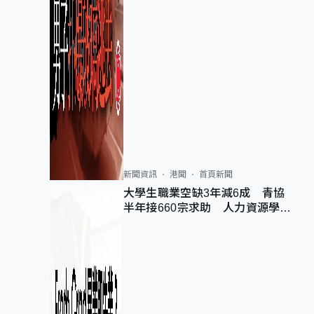
新聞資訊
港聞
首頁新聞
大學生職業空缺3年減6成 青協
半年接660宗求助 人力資源學
會：AI浪潮重整職位需求