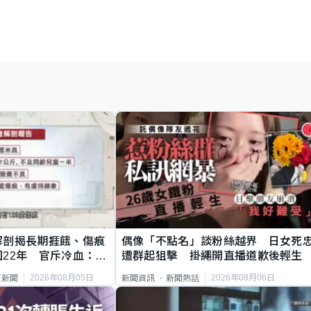
解剖揭長期捱餓、傷痕
偶像「不點名」談粉絲越界 日女死
22年 官斥冷血：同
遭群起狙擊 掛繩開直播道歉後輕生
2026年08月05日
2026年08月06日
頁新聞
新聞資訊
新聞熱話