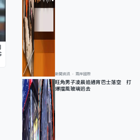
判
劣
新聞資訊
兩岸國際
旺角男子凌晨追通宵巴士落空 打
爆擋風玻璃逃去