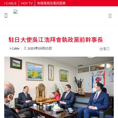
i-CABLE
HOY TV
有線寬頻及電訊服務
返回
駐日大使吳江浩拜會執政黨前幹事長
按輸入鍵開始搜尋
i-Cable
2023年03月25日
分享