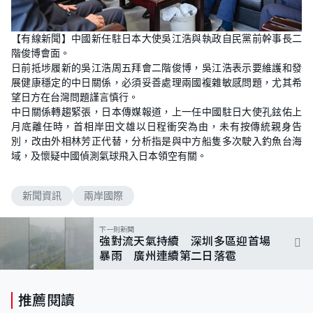
【有線新聞】中國新任駐日本大使吳江浩與執政自民黨前幹事長二
階俊博會面。
日前抵埗履新的吳江浩周五拜會二階俊博，吳江浩表示要維護和發
展健康穩定的中日關係，必須妥善處理兩國複雜敏感問題，尤其希
望日方在台灣問題謹言慎行。
中日關係轉趨緊張，日本傳媒報道，上一任中國駐日大使孔鉉佑上
月底離任時，首相岸田文雄以日程衝突為由，未有按傳統親身告
別，改由外相林芳正代替，分析指是與中方船隻多次駛入釣魚台海
域，及懷疑中國偵測氣球飛入日本領空有關。
新聞資訊
兩岸國際
下一則新聞
強對流天氣持續 深圳多區迎首場
暴雨 廣州連續第二日落雹
推薦閱讀