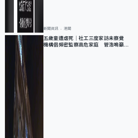
新聞資訊
港聞
五歲童遭虐死｜社工三度家訪未察覺
機構倡頻密監察高危家庭 管浩鳴籲加
強跨部門協作