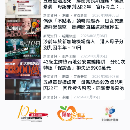
五歲童遭虐死｜解剖揭長期捱餓、傷痕
纍纍 母認罪判囚22年 官斥冷血：同
類案最惡劣
2026年08月05日
新聞資訊
港聞
首頁新聞
偶像「不點名」談粉絲越界 日女死忠
遭群起狙擊 掛繩開直播道歉後輕生
2026年08月06日
新聞資訊
新聞熱話
涉前年於新加坡機場傷人 港人母子分
別判囚半年、10日
2026年08月05日
新聞資訊
兩岸國際
43歲主婦墮內地公安電騙陷阱 分81次
轉賬「保證金」損失近6900萬元
2026年08月07日
新聞資訊
港聞
首頁新聞
五歲童疑遭虐死｜母親認誤殺及虐兒判
囚22年 官斥被告殘忍、同類案最惡劣
2026年08月05日
新聞資訊
港聞