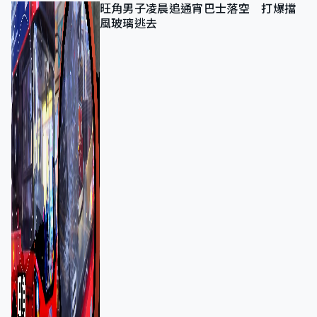
旺角男子凌晨追通宵巴士落空 打爆擋
風玻璃逃去