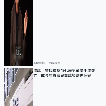
新聞資訊
兩岸國際
流感｜曾接種疫苗七歲男童染甲流死
亡 成今年首宗兒童感染離世個案