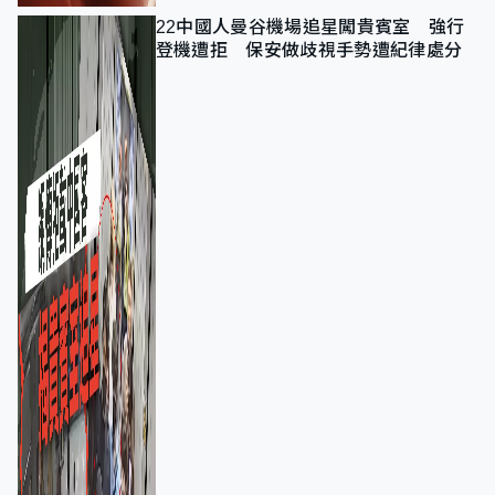
22中國人曼谷機場追星闖貴賓室 強行
登機遭拒 保安做歧視手勢遭紀律處分