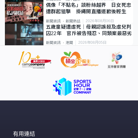
偶像「不點名」談粉絲越界 日女死忠
遭群起狙擊 掛繩開直播道歉後輕生
2026年08月06日
新聞資訊
新聞熱話
五歲童疑遭虐死｜母親認誤殺及虐兒判
囚22年 官斥被告殘忍、同類案最惡劣
2026年08月05日
新聞資訊
港聞
有用連結