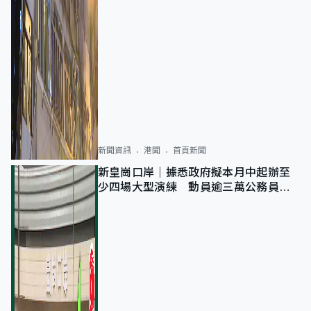
新聞資訊
港聞
首頁新聞
新皇崗口岸｜據悉政府擬本月中起辦至
少四場大型演練 動員逾三萬公務員人
次測試