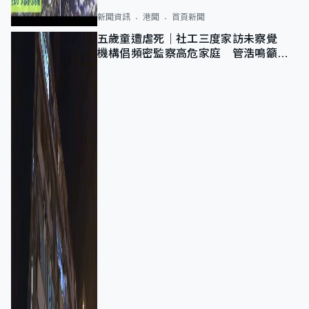
新聞資訊
港聞
首頁新聞
五歲童遭虐死｜社工三度家訪未察覺
機構倡頻密監察高危家庭 管浩鳴籲加
強跨部門協作