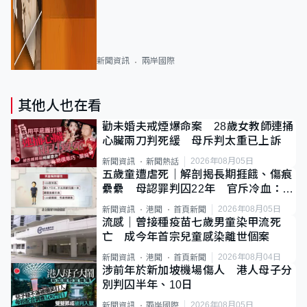
新聞資訊
兩岸國際
其他人也在看
勸未婚夫戒煙爆命案 28歲女教師連捅
心臟兩刀判死緩 母斥判太重已上訴
2026年08月05日
新聞資訊
新聞熱話
五歲童遭虐死｜解剖揭長期捱餓、傷痕
纍纍 母認罪判囚22年 官斥冷血：同
類案最惡劣
2026年08月05日
新聞資訊
港聞
首頁新聞
流感｜曾接種疫苗七歲男童染甲流死
亡 成今年首宗兒童感染離世個案
2026年08月04日
新聞資訊
港聞
首頁新聞
涉前年於新加坡機場傷人 港人母子分
別判囚半年、10日
2026年08月05日
新聞資訊
兩岸國際