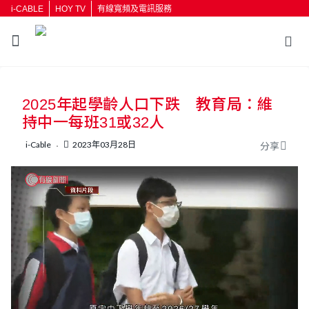
i-CABLE
HOY TV
有線寬頻及電訊服務
返回
2025年起學齡人口下跌 教育局：維
按輸入鍵開始搜尋
持中一每班31或32人
i-Cable
2023年03月28日
分享