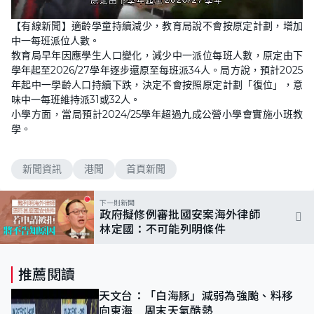
L
U
o
n
【有線新聞】適齡學童持續減少，教育局說不會按原定計劃，增加
a
m
d
u
中一每班派位人數。
e
t
d
e
教育局早年因應學生人口變化，減少中一派位每班人數，原定由下
:
6
學年起至2026/27學年逐步還原至每班派34人。局方說，預計2025
3
年起中一學齡人口持續下跌，決定不會按照原定計劃「復位」，意
.
8
味中一每班維持派31或32人。
3
%
小學方面，當局預計2024/25學年超過九成公營小學會實施小班教
學。
新聞資訊
港聞
首頁新聞
下一則新聞
政府擬修例審批國安案海外律師
林定國：不可能列明條件
推薦閱讀
天文台：「白海豚」減弱為強颱、料移
向東海 周末天氣酷熱