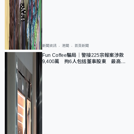
新聞資訊
港聞
首頁新聞
Fun Coffee騙局｜警接225宗報案涉款
9,400萬 拘6人包括董事股東 最高金
額一宗涉近千萬