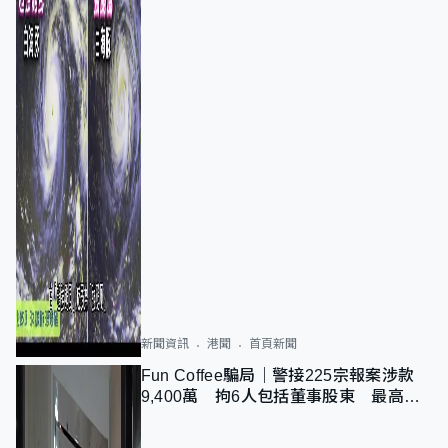
新聞資訊
港聞
首頁新聞
Fun Coffee騙局｜警接225宗報案涉款
9,400萬 拘6人包括董事股東 最高金
額一宗涉近千萬