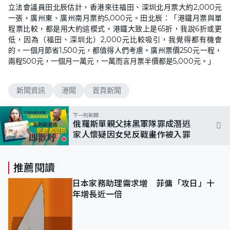
立法會議員田北辰估計，香港來往福田、深圳北月票大約2,000元
一張，廣州東、廣州南月票約5,000元。田北辰：「港鐵月票與單
程票比較，都是用大約這模式。港鐵大致上是65折，我說6折或更
低，因為（福田、深圳北）2,000元比較吸引，我覺得都有機會
的。一個月節省1,500元，都值得人們考慮。廣州票價250元一程，
兩程500元，一個月一萬元，一萬而言月票半價都是5,000元。」
新聞資訊
港聞
首頁新聞
下一則新聞
俄羅斯單親父抹黑軍隊罪成潛逃
家人懷疑因女兒反戰畫作被入罪
推薦閱讀
日本家務助理需求增 菲傭「攻日」十
年增長近一倍