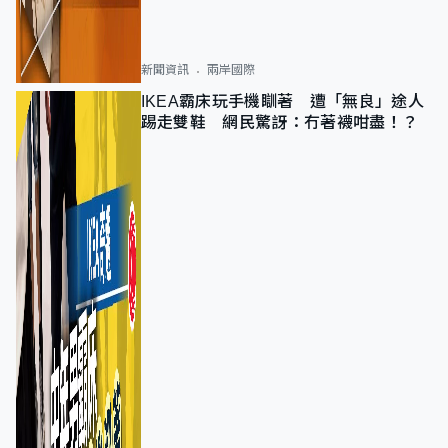
新聞資訊
兩岸國際
IKEA霸床玩手機瞓著 遭「無良」途人
踢走雙鞋 網民驚訝：冇著襪咁盡！？