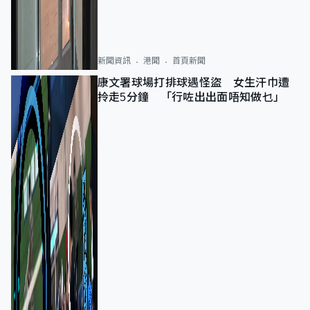
新聞資訊
港聞
首頁新聞
康文署球場打排球遇怪盜 女生汗巾遭
拎走5分鐘 「行咗出出面唔知做乜」