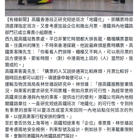
L
U
o
n
【有線新聞】高鐵香港段正研究短途班次「地鐵化」，即購票時毋
a
m
d
u
須選擇指定班次，又會考慮加設企位和推出月票，港鐵與內地鐵路
e
t
d
e
部門已成立專責小組跟進。
:
1
西九龍高鐵站售票處，平日非繁忙時間都大排長龍，櫃檯購票要取
6
籌。住廣州的陳生，不時來香港探親，他說最麻煩是費時購票。高
.
3
鐵乘客陳先生：「你看看人們排隊，櫃檯又不夠人，可以用月票的
6
%
話方便很多，節省時間，（對）中港兩地上班的（人）當然好，我
贊成的。」
高鐵乘客黃先生：「購票的人又說排通宵比較麻煩，月票比較好，
隨時回去都可以起行，填健康申報便可以。」
運輸及物流局局長林世雄說研究中。林世雄：「按高鐵服務營業情
況，與乘客的要求研究不同票種，例如月票的可行性，為經常使用
高鐵來往香港與內地的乘客，提供出行的便利。港鐵公司與內地相
關鐵路單位，一直研究短途高鐵班次『地鐵化』的可行性，令到持
有車票的旅客可以靈活改成當天來回同一內地站點任何班次的列
車，以提高乘客行程安排的彈性。」
至於會否仿效上海等地、高鐵短途車有「企位」車票賣，林世雄說
要考慮兩地安全規例、列車型號及設計，例如扶手、列車載重限制
等，會聯同港鐵與內地鐵路部門探討。