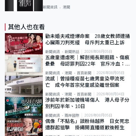
新聞資訊
港聞
其他人也在看
勸未婚夫戒煙爆命案 28歲女教師連捅
心臟兩刀判死緩 母斥判太重已上訴
2026年08月05日
新聞資訊
新聞熱話
五歲童遭虐死｜解剖揭長期捱餓、傷痕
纍纍 母認罪判囚22年 官斥冷血：同
類案最惡劣
2026年08月05日
新聞資訊
港聞
首頁新聞
流感｜曾接種疫苗七歲男童染甲流死
亡 成今年首宗兒童感染離世個案
2026年08月04日
新聞資訊
港聞
首頁新聞
涉前年於新加坡機場傷人 港人母子分
別判囚半年、10日
2026年08月05日
新聞資訊
兩岸國際
偶像「不點名」談粉絲越界 日女死忠
遭群起狙擊 掛繩開直播道歉後輕生