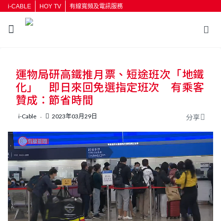
i-CABLE
HOY TV
有線寬頻及電訊服務
返回
運物局研高鐵推月票、短途班次「地鐵
按輸入鍵開始搜尋
化」 即日來回免選指定班次 有乘客
贊成：節省時間
i-Cable
2023年03月29日
分享