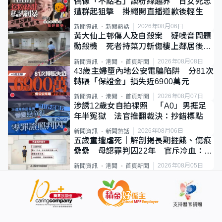
偶像「不點名」談粉絲越界 日女死忠
遭群起狙擊 掛繩開直播道歉後輕生
2026年08月06日
新聞資訊
新聞熱話
黃大仙上邨傷人及自殺案 疑噪音問題
動殺機 死者持菜刀斬傷樓上鄰居後墮
斃
2026年08月08日
新聞資訊
港聞
首頁新聞
43歲主婦墮內地公安電騙陷阱 分81次
轉賬「保證金」損失近6900萬元
2026年08月07日
新聞資訊
港聞
首頁新聞
涉誘12歲女自拍祼照 「A0」男捱足
年半冤獄 法官推翻裁決：抄錯標點
2026年08月06日
新聞資訊
新聞熱話
五歲童遭虐死｜解剖揭長期捱餓、傷痕
纍纍 母認罪判囚22年 官斥冷血：同
類案最惡劣
2026年08月05日
新聞資訊
港聞
首頁新聞