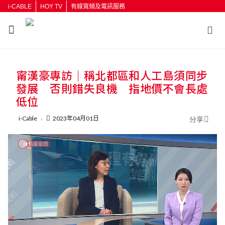
i-CABLE
HOY TV
有線寬頻及電訊服務
返回
甯漢豪專訪｜稱北都區和人工島須同步
按輸入鍵開始搜尋
發展 否則錯失良機 指地價不會長處
低位
i-Cable
2023年04月01日
分享