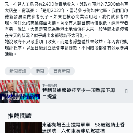
元，推算人工島只有2,400億賣地收入，與政府預計的7,500億有巨
大落差。甯漢豪：「是用2022年，當時參考例如住宅區，我們用啟
德新發展區做參考例子。如果在核心商業區用地，我們就參考中
環、灣仔北的商業樓面呎價。坊間有人說目前地價很低，經濟學者
有另一說法，大家是否認為香港土地價值在未來一段時間永遠停留
在今天的狀況？似乎講出來都認為不太可能。」
她說政府不只考慮項目收支，而是考慮整體社會效益，年內會啟動
環評程序，以至日後到立法會申請撥款，不同階段都會有公眾參與
活動。
新聞資訊
港聞
首頁新聞
下一則新聞
特朗普據報被控至少一項重罪下周
二提堂
推薦閱讀
東涌機場巴士撞電單車 58歲鐵騎士昏
迷送院 六旬車長涉危駕被捕