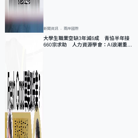
新聞資訊
兩岸國際
大學生職業空缺3年減6成 青協半年接
660宗求助 人力資源學會：AI浪潮重整
職位需求