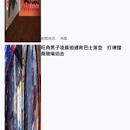
新聞資訊
港聞
旺角男子凌晨追通宵巴士落空 打爆擋
風玻璃逃去