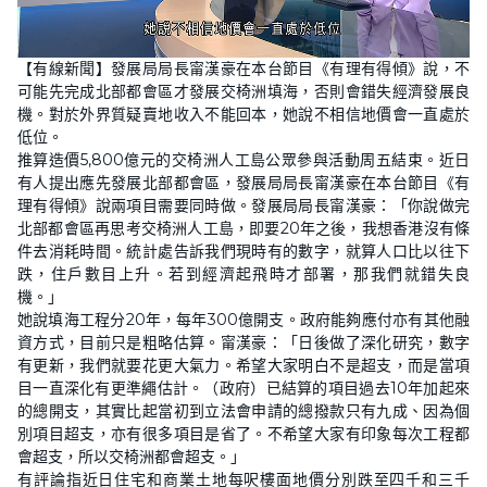
L
U
o
n
【有線新聞】發展局局長甯漢豪在本台節目《有理有得傾》說，不
a
m
d
u
可能先完成北部都會區才發展交椅洲填海，否則會錯失經濟發展良
e
t
d
e
機。對於外界質疑賣地收入不能回本，她說不相信地價會一直處於
:
1
低位。
6
推算造價5,800億元的交椅洲人工島公眾參與活動周五結束。近日
.
0
有人提出應先發展北部都會區，發展局局長甯漢豪在本台節目《有
4
%
理有得傾》說兩項目需要同時做。發展局局長甯漢豪：「你說做完
北部都會區再思考交椅洲人工島，即要20年之後，我想香港沒有條
件去消耗時間。統計處告訴我們現時有的數字，就算人口比以往下
跌，住戶數目上升。若到經濟起飛時才部署，那我們就錯失良
機。」
她說填海工程分20年，每年300億開支。政府能夠應付亦有其他融
資方式，目前只是粗略估算。甯漢豪：「日後做了深化研究，數字
有更新，我們就要花更大氣力。希望大家明白不是超支，而是當項
目一直深化有更準繩估計。（政府）已結算的項目過去10年加起來
的總開支，其實比起當初到立法會申請的總撥款只有九成、因為個
別項目超支，亦有很多項目是省了。不希望大家有印象每次工程都
會超支，所以交椅洲都會超支。」
有評論指近日住宅和商業土地每呎樓面地價分別跌至四千和三千