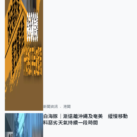
新聞資訊
港聞
白海豚｜漸遠離沖繩及奄美 緩慢移動
料惡劣天氣持續一段時間