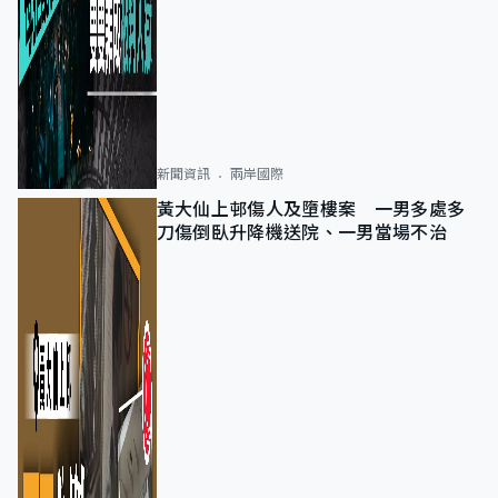
新聞資訊
兩岸國際
黃大仙上邨傷人及墮樓案 一男多處多
刀傷倒臥升降機送院、一男當場不治