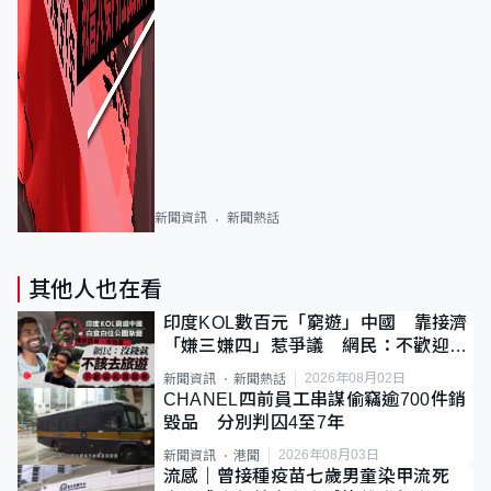
新聞資訊
新聞熱話
其他人也在看
印度KOL數百元「窮遊」中國 靠接濟
「嫌三嫌四」惹爭議 網民：不歡迎劣
質旅客
2026年08月02日
新聞資訊
新聞熱話
CHANEL四前員工串謀偷竊逾700件銷
毀品 分別判囚4至7年
2026年08月03日
新聞資訊
港聞
流感｜曾接種疫苗七歲男童染甲流死