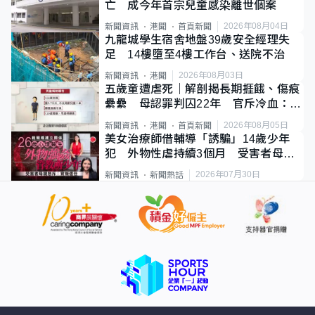
亡 成今年首宗兒童感染離世個案
2026年08月04日
新聞資訊
港聞
首頁新聞
九龍城學生宿舍地盤39歲安全經理失
足 14樓墮至4樓工作台、送院不治
2026年08月03日
新聞資訊
港聞
五歲童遭虐死｜解剖揭長期捱餓、傷痕
纍纍 母認罪判囚22年 官斥冷血：同
類案最惡劣
2026年08月05日
新聞資訊
港聞
首頁新聞
美女治療師借輔導「誘騙」14歲少年
犯 外物性虐持續3個月 受害者母：
要保護其他人
2026年07月30日
新聞資訊
新聞熱話