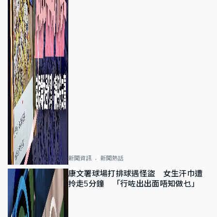
新聞資訊
新聞熱話
康文署球場打排球遇怪盜 女生汗巾遭
拎走5分鐘 「行咗出出面唔知做乜」