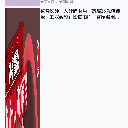
新聞資訊
新聞熱話
教會牧師一人分飾兩角 誘騙15歲信徒
簽「主奴契約」性侵拍片 官斥濫用教
友信任、二審判囚9年