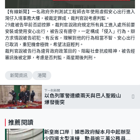
【有線新聞】一名政府外判測試工程師去年使用虛假安心出行進入
灣仔入境事務大樓，被裁定罪成，裁判官說考慮判監。
29歲被告早前否認控罪，裁判官說政府規定所有員工進入處所前要
安裝或使用安心出行，被告沒有遵守，一定構成「侵入」行為。辯
方求情說被告初犯、有反省，理解到他的行為相當不智、安心出行
已取消，重犯機會極微，希望法庭輕判。
裁判官說被告行為違背政府政策目的、阻礙社會抗疫精神，被告經
審訊後被定罪，考慮是否判監，兩星期後判刑。
新聞資訊
港聞
下一則新聞
以色列軍警連續兩天與巴人聖殿山
爆發衝突
推薦閱讀
新皇崗口岸｜據悉政府擬本月中起辦至
少四場大型演練 動員逾三萬公務員人