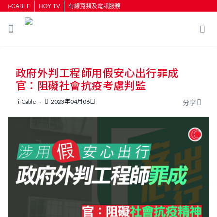
i-CABLE
HOY TV
有線寬頻及電訊服務
返回
政府外判工程師用假安心出行罪成
按輸入鍵開始搜尋
官：阻礙社會抗疫考慮判監
i-Cable
2023年04月06日
分享