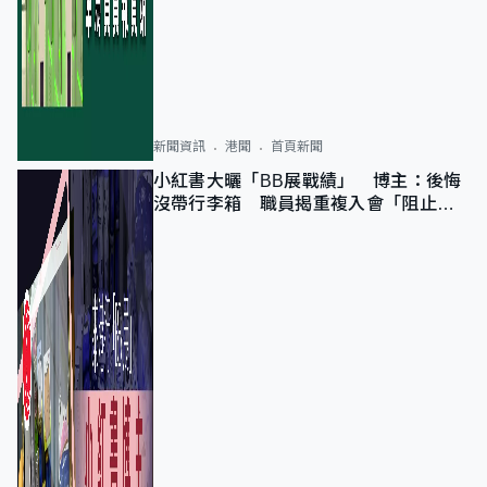
新聞資訊
港聞
首頁新聞
小紅書大曬「BB展戰績」 博主：後悔
沒帶行李箱 職員揭重複入會「阻止唔
到」