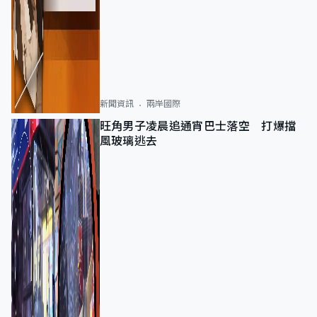
新聞資訊
兩岸國際
旺角男子凌晨追通宵巴士落空 打爆擋
風玻璃逃去