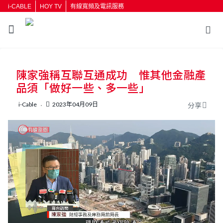
i-CABLE
HOY TV
有線寬頻及電訊服務
返回
陳家強稱互聯互通成功 惟其他金融產
按輸入鍵開始搜尋
品須「做好一些、多一些」
i-Cable
2023年04月09日
分享