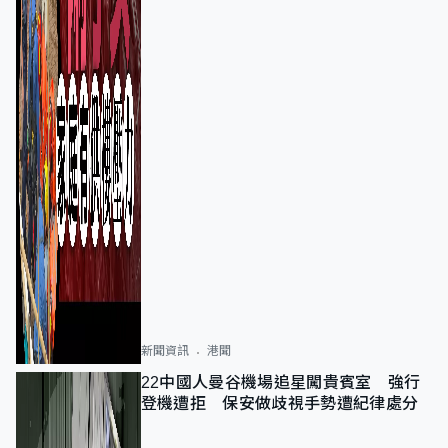
新聞資訊
港聞
22中國人曼谷機場追星闖貴賓室 強行
登機遭拒 保安做歧視手勢遭紀律處分