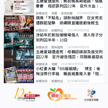
五歲童遭虐死｜解剖揭長期捱餓、傷痕
纍纍 母認罪判囚22年 官斥冷血：同
類案最惡劣
2026年08月05日
新聞資訊
港聞
首頁新聞
偶像「不點名」談粉絲越界 日女死忠
遭群起狙擊 掛繩開直播道歉後輕生
2026年08月06日
新聞資訊
新聞熱話
涉前年於新加坡機場傷人 港人母子分
別判囚半年、10日
2026年08月05日
新聞資訊
兩岸國際
五歲童疑遭虐死｜母親認誤殺及虐兒判
囚22年 官斥被告殘忍、同類案最惡劣
2026年08月05日
新聞資訊
港聞
小紅書大曬「BB展戰績」 博主：後
悔沒帶行李箱 職員揭重複入會「阻止
唔到」
2026年08月04日
新聞資訊
新聞熱話