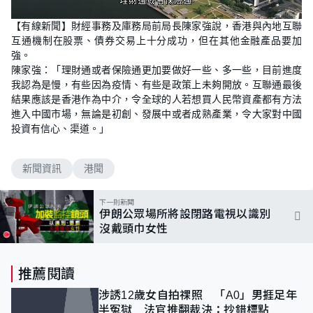
L
U
o
n
【有線新聞】財經事務及庫務局前局長陳家強說，香港與內地互聯
a
m
d
u
互通機制在股票、債券交易上十分成功，但在其他金融產品要加
e
t
d
e
強。
:
6
陳家強：「理財通或者保險通更加要做好一些、多一些，目前進度
0
我認為是慢，有些因為疫情、有些是政策上未夠開放。互聯通最後
.
0
結果應該是香港作為中介，令全球的人若想買人民幣資產都有方法
0
%
進入中國市場，無論是初創、發展中或者成熟產業，令大家對中國
投資有信心、渠道。」
新聞資訊
港聞
下一則新聞
伊朗公眾場所將設閉路電視以識別
沒戴頭巾女性
推薦閱讀
涉誘12歲女自拍祼照 「A0」男捱足年
半冤獄 法官推翻裁決：抄錯標點