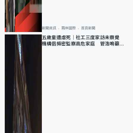
新聞資訊
兩岸國際
首頁新聞
五歲童遭虐死｜社工三度家訪未察覺
機構倡頻密監察高危家庭 管浩鳴籲加
強跨部門協作