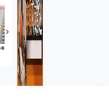
【小事大意義】區區有樓長．駿洋邨：曾中風樓長諳多種方言 鄉里街坊入伙大派用場
新聞資訊
兩岸國際
涉誘12歲女自拍祼照 「A0」男
捱足年半冤獄 法官推翻裁決：抄
錯標點