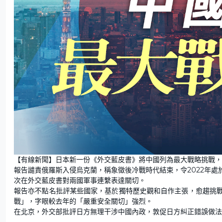
【有線新聞】日本新一份《外交藍皮書》將中國列為最大戰略挑戰，
報告譴責俄羅斯入侵烏克蘭，稱象徵後冷戰時代結束，令2022年
次在外交藍皮書對兩國軍事連繫表達關切。
報告亦不點名批評某些國家，基於獨特歷史觀和自作主張，愈趨挑
戰」，字眼較去年的「嚴重安全關切」強烈。
在北京，外交部批評日方無理干涉中國內政，敦促日方糾正錯誤做法