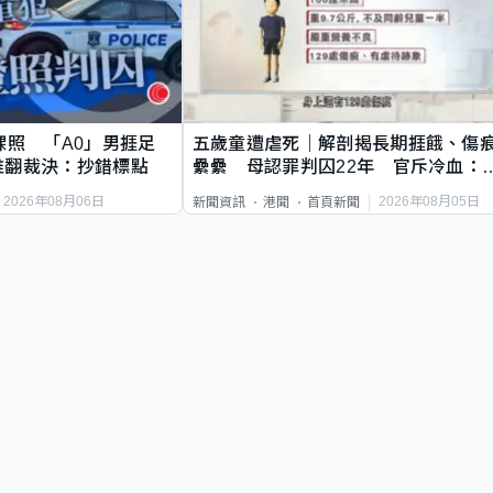
祼照 「A0」男捱足
五歲童遭虐死｜解剖揭長期捱餓、傷
推翻裁決：抄錯標點
纍纍 母認罪判囚22年 官斥冷血：
類案最惡劣
2026年08月06日
2026年08月05日
新聞資訊
港聞
首頁新聞