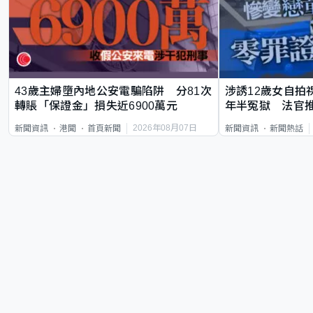
43歲主婦墮內地公安電騙陷阱 分81次
涉誘12歲女自拍
轉賬「保證金」損失近6900萬元
年半冤獄 法官
2026年08月07日
新聞資訊
港聞
首頁新聞
新聞資訊
新聞熱話