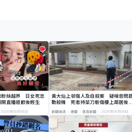
談粉絲越界 日女死忠
黃大仙上邨傷人及自殺案 疑噪音問
繩開直播道歉後輕生
動殺機 死者持菜刀斬傷樓上鄰居後
斃
2026年08月06日
2026年08月08日
新聞資訊
港聞
首頁新聞