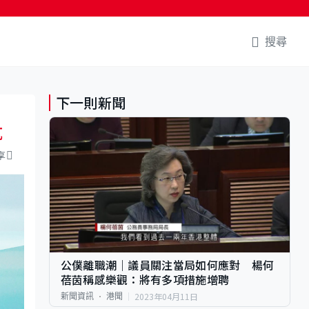
搜尋
下一則新聞
抗
享
公僕離職潮｜議員關注當局如何應對 楊何
蓓茵稱感樂觀：將有多項措施增聘
2023年04月11日
新聞資訊
港聞