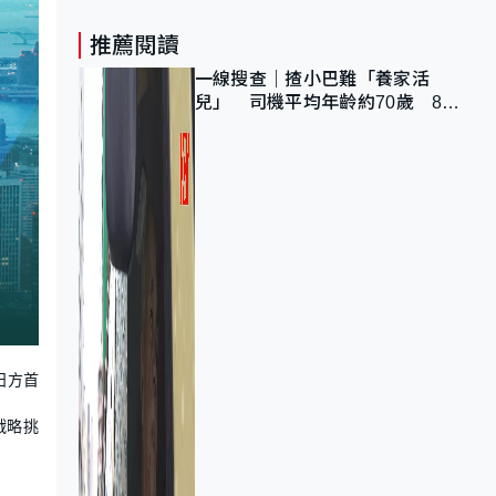
推薦閱讀
一線搜查｜揸小巴難「養家活
兒」 司機平均年齡約70歲 88
歲黃伯：希望一直揸落去
日方首
戰略挑