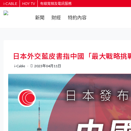
i-CABLE
HOY TV
有線寬頻及電訊服務
新聞
財經
特約內容
返回
日本外交藍皮書指中國「最大戰略挑
i-Cable
2023年04月11日