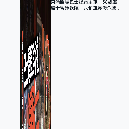
東涌機場巴士撞電單車 58歲鐵
騎士昏迷送院 六旬車長涉危駕被
捕