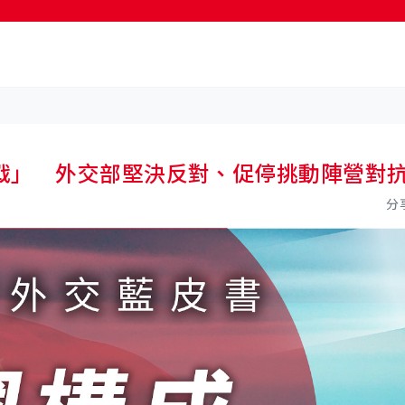
按輸入鍵開始搜尋
戰」 外交部堅決反對、促停挑動陣營對
分