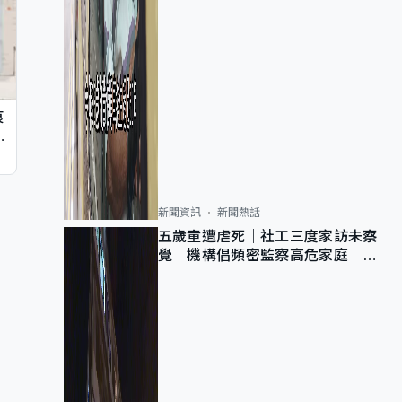
痕
同
新聞資訊
新聞熱話
五歲童遭虐死｜社工三度家訪未察
覺 機構倡頻密監察高危家庭 管
浩鳴籲加強跨部門協作