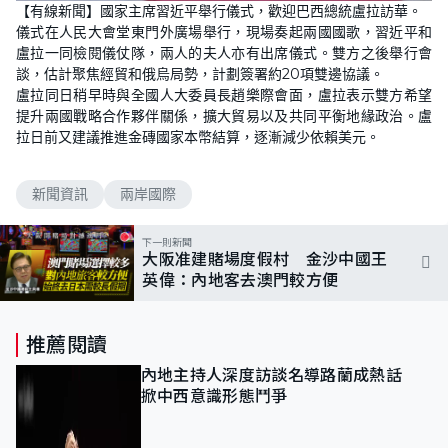
【有線新聞】國家主席習近平舉行儀式，歡迎巴西總統盧拉訪華。
儀式在人民大會堂東門外廣場舉行，現場奏起兩國國歌，習近平和
盧拉一同檢閱儀仗隊，兩人的夫人亦有出席儀式。雙方之後舉行會
談，估計聚焦經貿和俄烏局勢，計劃簽署約20項雙邊協議。
盧拉同日稍早時與全國人大委員長趙樂際會面，盧拉表示雙方希望
提升兩國戰略合作夥伴關係，擴大貿易以及共同平衡地緣政治。盧
拉日前又建議推進金磚國家本幣結算，逐漸減少依賴美元。
新聞資訊
兩岸國際
下一則新聞
大阪准建賭場度假村 金沙中國王
英偉：內地客去澳門較方便
推薦閱讀
內地主持人深度訪談名導路蘭成熱話
掀中西意識形態鬥爭