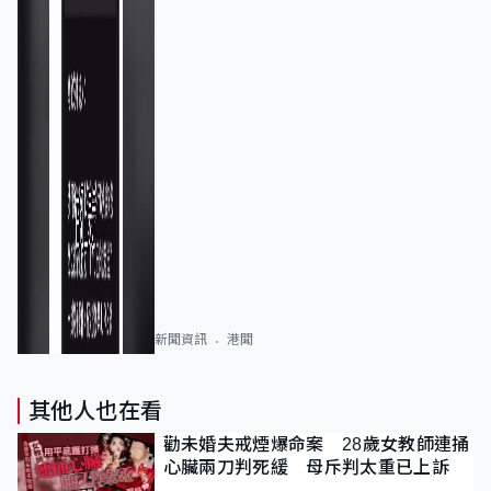
新聞資訊
港聞
其他人也在看
勸未婚夫戒煙爆命案 28歲女教師連捅
心臟兩刀判死緩 母斥判太重已上訴