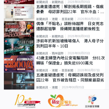
2026年08月05日
新聞資訊
新聞熱話
五歲童遭虐死｜解剖揭長期捱餓、傷痕
纍纍 母認罪判囚22年 官斥冷血：同
類案最惡劣
2026年08月05日
新聞資訊
港聞
首頁新聞
偶像「不點名」談粉絲越界 日女死忠
遭群起狙擊 掛繩開直播道歉後輕生
2026年08月06日
新聞資訊
新聞熱話
涉前年於新加坡機場傷人 港人母子分
別判囚半年、10日
2026年08月05日
新聞資訊
兩岸國際
43歲主婦墮內地公安電騙陷阱 分81次
轉賬「保證金」損失近6900萬元
2026年08月07日
新聞資訊
港聞
首頁新聞
五歲童疑遭虐死｜母親認誤殺及虐兒判
囚22年 官斥被告殘忍、同類案最惡劣
2026年08月05日
新聞資訊
港聞