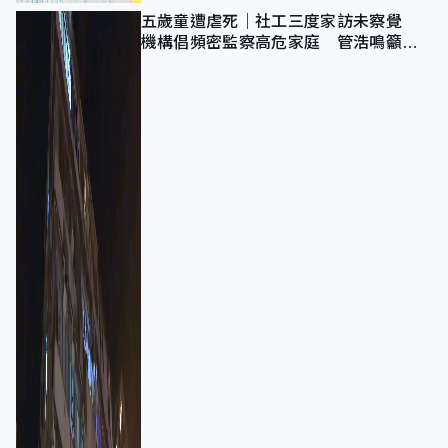
五歲童遭虐死｜社工三度家訪未察覺
機構倡頻密監察高危家庭 管浩鳴籲加
強跨部門協作