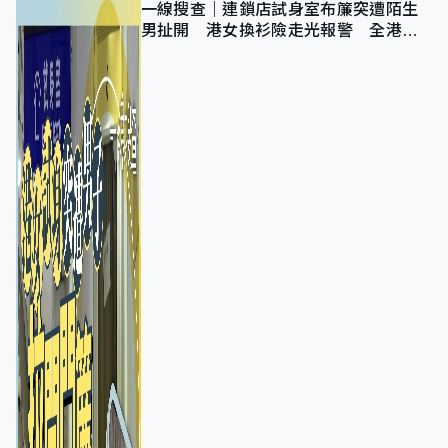
一線搜查｜連鎖店試身室布簾突遭陌生
男扯開 港女換衫險走光報警 全港分
店急換實體門