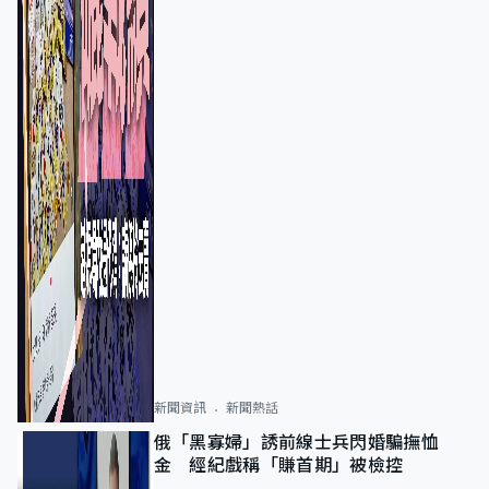
新聞資訊
新聞熱話
俄「黑寡婦」誘前線士兵閃婚騙撫恤
金 經紀戲稱「賺首期」被檢控