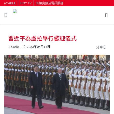
i-CABLE
HOY TV
有線寬頻及電訊服務
返回
習近平為盧拉舉行歡迎儀式
按輸入鍵開始搜尋
i-Cable
2023年04月14日
分享