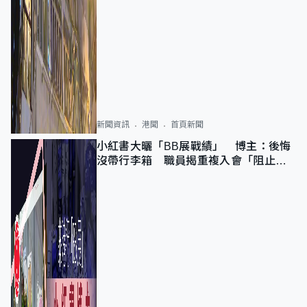
新聞資訊
港聞
首頁新聞
小紅書大曬「BB展戰績」 博主：後悔
沒帶行李箱 職員揭重複入會「阻止唔
到」