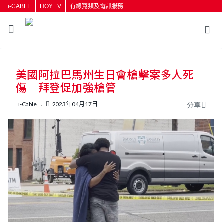
i-CABLE
HOY TV
有線寬頻及電訊服務
返回
美國阿拉巴馬州生日會槍擊案多人死
按輸入鍵開始搜尋
傷 拜登促加強槍管
i-Cable
2023年04月17日
分享