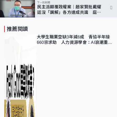
下一則新聞
民主派顛覆政權案｜趙家賢批戴耀
廷沒「調解」各方達成共識 庭上
兩度修正給警方供詞
推薦閱讀
大學生職業空缺3年減6成 青協半年接
660宗求助 人力資源學會：AI浪潮重整
職位需求