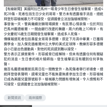
【有線新聞】美國阿拉巴馬州一場青少年生日會發生槍擊案，造成4
死28傷，死者包括生日少女的哥哥。警方未有透露槍手消息，總統
拜登形容槍械暴力不可接受，促請國會立法加強槍械管制。
事發後一天。警員繼續封鎖現場調查。有民眾心情哀傷。位於阿拉
巴馬州戴德維爾、一間由銀行改建的舞廳，周六約晚上10時半，有
少女慶祝16歲生日期間發生槍擊案，造成多人死傷。
傳媒報道死者包括壽星女哥哥多德爾，原定下月高中畢業，已獲得
獎學金，加入傑克遜維爾州立大學的美式足球隊。教練形容多德爾
自小已是出色運動員，對他的死訊感到難以接受。
警方表示正調查案件，形容威脅已經解除，但未有透露任何有關疑
犯的消息。生日會的唱片騎師指，發生槍擊前沒有聽到任何爭執
聲。
幾百名戴德維爾居民周日在一間教堂外，為死傷者舉行祈禱會。總
統拜登發表聲明，感嘆兒童也不能無憂無慮參加生日會，形容槍械
已成為美國兒童頭號殺手。槍械暴力問題有增無減，令人憤慨和不
可接受，促請國會立法加強槍械管制。
新聞資訊
兩岸國際