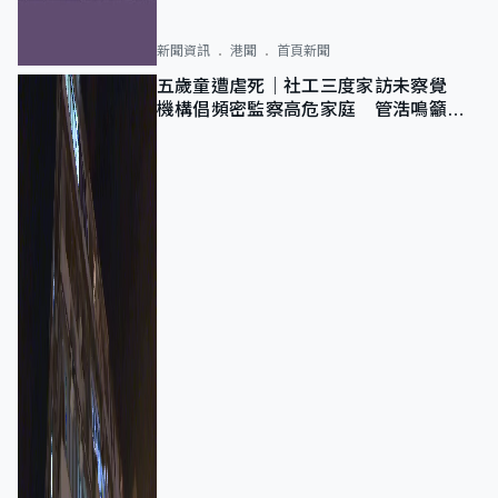
新聞資訊
港聞
首頁新聞
五歲童遭虐死｜社工三度家訪未察覺
機構倡頻密監察高危家庭 管浩鳴籲加
強跨部門協作