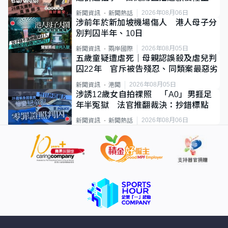
2026年08月06日
新聞資訊
新聞熱話
涉前年於新加坡機場傷人 港人母子分
別判囚半年、10日
2026年08月05日
新聞資訊
兩岸國際
五歲童疑遭虐死｜母親認誤殺及虐兒判
囚22年 官斥被告殘忍、同類案最惡劣
2026年08月05日
新聞資訊
港聞
涉誘12歲女自拍祼照 「A0」男捱足
年半冤獄 法官推翻裁決：抄錯標點
2026年08月06日
新聞資訊
新聞熱話