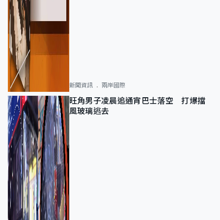
新聞資訊
兩岸國際
旺角男子凌晨追通宵巴士落空 打爆擋
風玻璃逃去