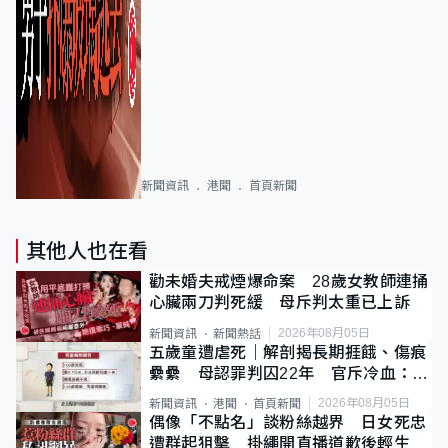
新聞資訊
港聞
首頁新聞
其他人也在看
勸未婚夫戒煙爆命案 28歲女教師連捅
心臟兩刀判死緩 母斥判太重已上訴
2026年08月05日
新聞資訊
新聞熱話
五歲童遭虐死｜解剖揭長期捱餓、傷痕
纍纍 母認罪判囚22年 官斥冷血：同
類案最惡劣
2026年08月05日
新聞資訊
港聞
首頁新聞
偶像「不點名」談粉絲越界 日女死忠
遭群起狙擊 掛繩開直播道歉後輕生