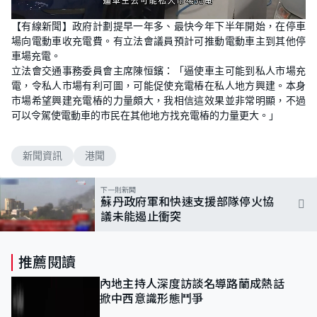
L
U
o
n
【有線新聞】政府計劃提早一年多、最快今年下半年開始，在停車
a
m
d
u
場向電動車收充電費。有立法會議員預計可推動電動車主到其他停
e
t
d
e
車場充電。
:
5
立法會交通事務委員會主席陳恒鑌：「逼使車主可能到私人市場充
6
電，令私人市場有利可圖，可能促使充電樁在私人地方興建。本身
.
6
市場希望興建充電樁的力量頗大，我相信這效果並非常明顯，不過
0
%
可以令駕使電動車的市民在其他地方找充電樁的力量更大。」
新聞資訊
港聞
下一則新聞
蘇丹政府軍和快速支援部隊停火協
議未能遏止衝突
推薦閱讀
內地主持人深度訪談名導路蘭成熱話
掀中西意識形態鬥爭