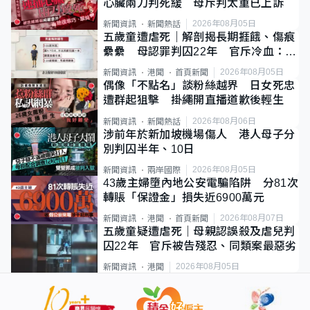
心臟兩刀判死緩 母斥判太重已上訴
2026年08月05日
新聞資訊
新聞熱話
五歲童遭虐死｜解剖揭長期捱餓、傷痕
纍纍 母認罪判囚22年 官斥冷血：同
類案最惡劣
2026年08月05日
新聞資訊
港聞
首頁新聞
偶像「不點名」談粉絲越界 日女死忠
遭群起狙擊 掛繩開直播道歉後輕生
2026年08月06日
新聞資訊
新聞熱話
涉前年於新加坡機場傷人 港人母子分
別判囚半年、10日
2026年08月05日
新聞資訊
兩岸國際
43歲主婦墮內地公安電騙陷阱 分81次
轉賬「保證金」損失近6900萬元
2026年08月07日
新聞資訊
港聞
首頁新聞
五歲童疑遭虐死｜母親認誤殺及虐兒判
囚22年 官斥被告殘忍、同類案最惡劣
2026年08月05日
新聞資訊
港聞