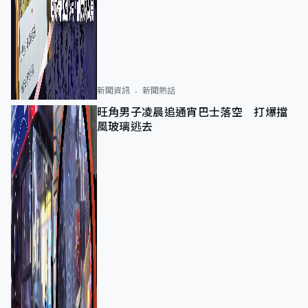
新聞資訊
新聞熱話
旺角男子凌晨追通宵巴士落空 打爆擋
風玻璃逃去