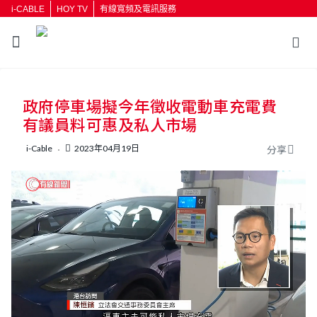
i-CABLE
HOY TV
有線寬頻及電訊服務
返回
政府停車場擬今年徵收電動車充電費
按輸入鍵開始搜尋
有議員料可惠及私人市場
i-Cable
2023年04月19日
分享