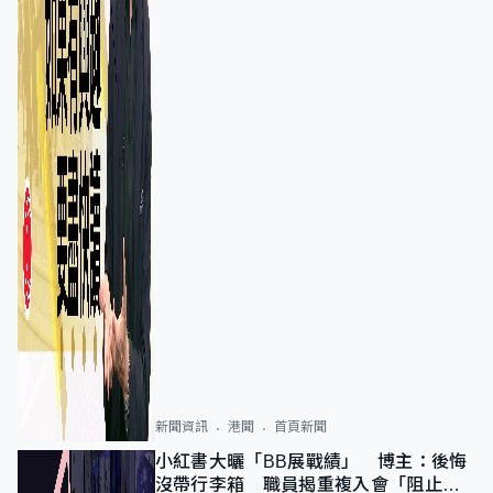
新聞資訊
港聞
首頁新聞
小紅書大曬「BB展戰績」 博主：後悔
沒帶行李箱 職員揭重複入會「阻止唔