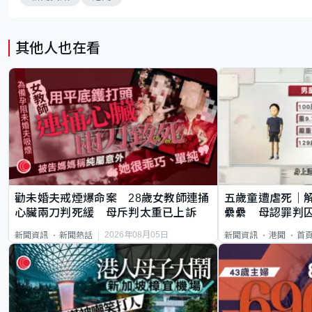
其他人也在看
勸未婚夫戒煙爆命案 28歲女教師連捅
五歲童遭虐死｜
心臟兩刀判死緩 母斥判太重已上訴
纍纍 母認罪判囚
類案最惡劣
2026年08月05日
新聞資訊
新聞熱話
新聞資訊
港聞
首