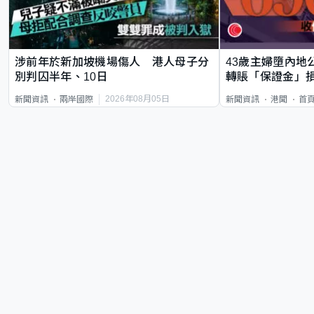
涉前年於新加坡機場傷人 港人母子分
43歲主婦墮內地
別判囚半年、10日
轉賬「保證金」損
2026年08月05日
新聞資訊
兩岸國際
新聞資訊
港聞
首