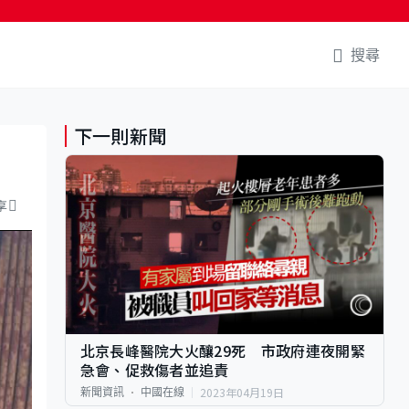
搜尋
下一則新聞
享
北京長峰醫院大火釀29死 市政府連夜開緊
急會、促救傷者並追責
2023年04月19日
新聞資訊
中國在線