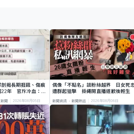
解剖揭長期捱餓、傷痕
偶像「不點名」談粉絲越界 日女死
22年 官斥冷血：同
遭群起狙擊 掛繩開直播道歉後輕生
2026年08月05日
2026年08月06日
頁新聞
新聞資訊
新聞熱話