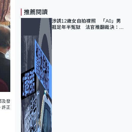
推薦閱讀
涉誘12歲女自拍祼照 「A0」男
捱足年半冤獄 法官推翻裁決：抄
錯標點
邦及發
。許正