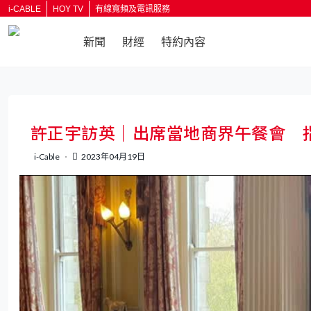
i-CABLE
HOY TV
有線寬頻及電訊服務
新聞
財經
特約內容
返回
許正宇訪英｜出席當地商界午餐會 
i-Cable
2023年04月19日