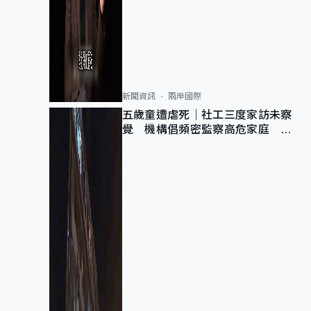
新聞資訊
兩岸國際
五歲童遭虐死｜社工三度家訪未察
覺 機構倡頻密監察高危家庭 管
浩鳴籲加強跨部門協作