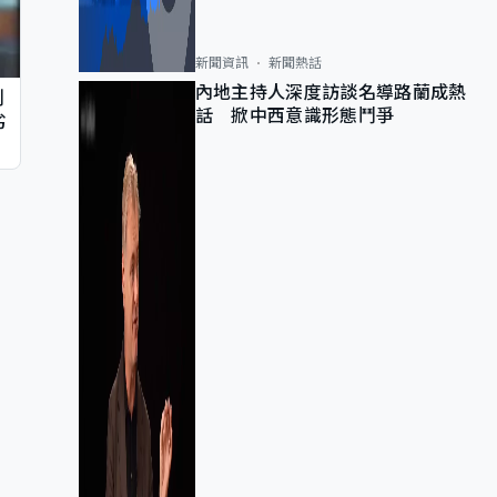
新聞資訊
新聞熱話
內地主持人深度訪談名導路蘭成熱
判
話 掀中西意識形態鬥爭
劣