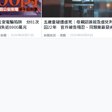
公安電騙陷阱 分81次
五歲童疑遭虐死｜母親認誤殺及虐兒
失近6900萬元
囚22年 官斥被告殘忍、同類案最惡
2026年08月07日
2026年08月05日
頁新聞
新聞資訊
港聞