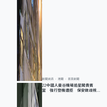
新聞資訊
港聞
首頁新聞
22中國人曼谷機場追星闖貴賓
室 強行登機遭拒 保安做歧視手
勢遭紀律處分