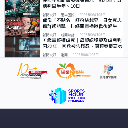
涉前年於新加坡機場傷人 港人母子分
別判囚半年、10日
2026年08月05日
新聞資訊
兩岸國際
偶像「不點名」談粉絲越界 日女死忠
遭群起狙擊 掛繩開直播道歉後輕生
2026年08月06日
新聞資訊
新聞熱話
五歲童疑遭虐死｜母親認誤殺及虐兒判
囚22年 官斥被告殘忍、同類案最惡劣
2026年08月05日
新聞資訊
港聞