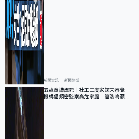
新聞資訊
新聞熱話
五歲童遭虐死｜社工三度家訪未察覺
機構倡頻密監察高危家庭 管浩鳴籲加
強跨部門協作