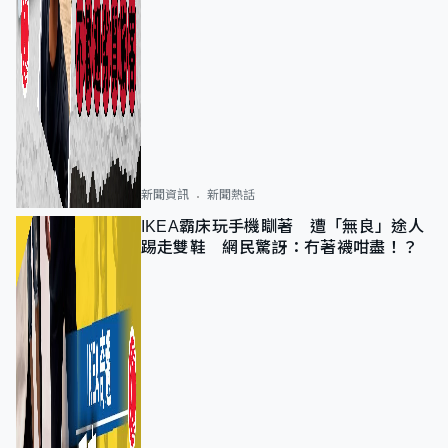
新聞資訊
新聞熱話
IKEA霸床玩手機瞓著 遭「無良」途人
踢走雙鞋 網民驚訝：冇著襪咁盡！？