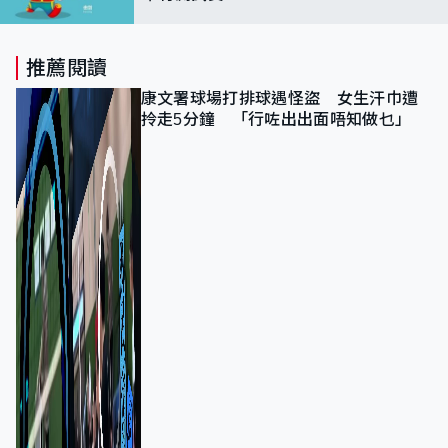
推薦閱讀
康文署球場打排球遇怪盜 女生汗巾遭
拎走5分鐘 「行咗出出面唔知做乜」