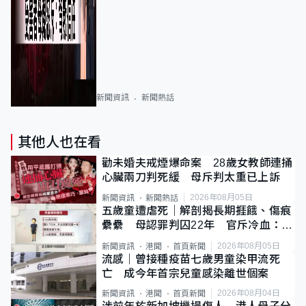
新聞資訊
新聞熱話
其他人也在看
勸未婚夫戒煙爆命案 28歲女教師連捅
心臟兩刀判死緩 母斥判太重已上訴
2026年08月05日
新聞資訊
新聞熱話
五歲童遭虐死｜解剖揭長期捱餓、傷痕
纍纍 母認罪判囚22年 官斥冷血：同
類案最惡劣
2026年08月05日
新聞資訊
港聞
首頁新聞
流感｜曾接種疫苗七歲男童染甲流死
亡 成今年首宗兒童感染離世個案
2026年08月04日
新聞資訊
港聞
首頁新聞