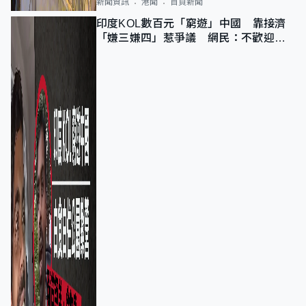
新聞資訊
港聞
首頁新聞
印度KOL數百元「窮遊」中國 靠接濟
「嫌三嫌四」惹爭議 網民：不歡迎劣
質旅客