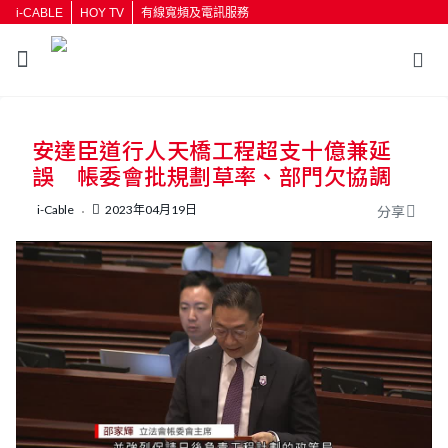
i-CABLE
HOY TV
有線寬頻及電訊服務
返回
安達臣道行人天橋工程超支十億兼延
按輸入鍵開始搜尋
誤 帳委會批規劃草率、部門欠協調
i-Cable
2023年04月19日
分享