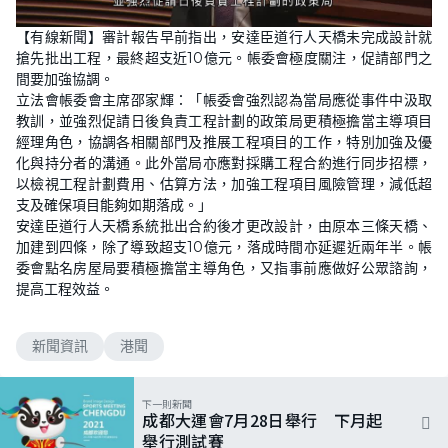
【有線新聞】審計報告早前指出，安達臣道行人天橋未完成設計就
搶先批出工程，最終超支近10億元。帳委會極度關注，促請部門之
間要加強協調。
立法會帳委會主席邵家輝：「帳委會強烈認為當局應從事件中汲取
教訓，並強烈促請日後負責工程計劃的政策局更積極擔當主導項目
經理角色，協調各相關部門及推展工程項目的工作，特別加強及優
化與持分者的溝通。此外當局亦應對採購工程合約進行同步招標，
以檢視工程計劃費用、估算方法，加強工程項目風險管理，減低超
支及確保項目能夠如期落成。」
安達臣道行人天橋系統批出合約後才更改設計，由原本三條天橋、
加建到四條，除了導致超支10億元，落成時間亦延遲近兩年半。帳
委會點名房屋局要積極擔當主導角色，又指事前應做好公眾諮詢，
提高工程效益。
新聞資訊
港聞
下一則新聞
成都大運會7月28日舉行 下月起
舉行測試賽