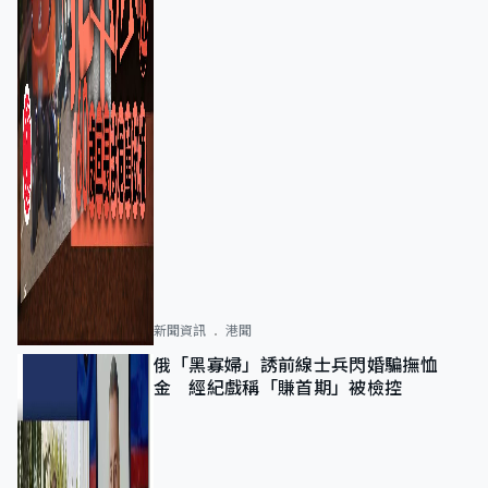
新聞資訊
港聞
俄「黑寡婦」誘前線士兵閃婚騙撫恤
金 經紀戲稱「賺首期」被檢控