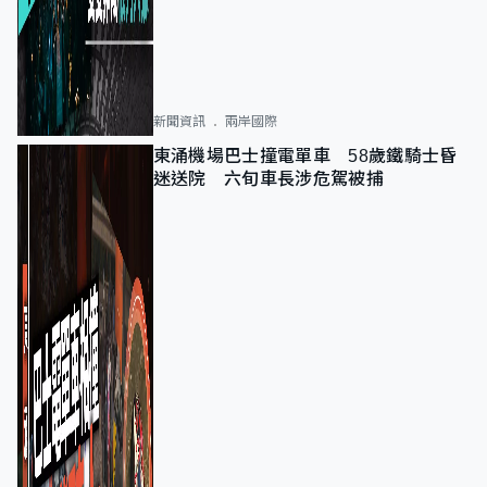
新聞資訊
兩岸國際
東涌機場巴士撞電單車 58歲鐵騎士昏
迷送院 六旬車長涉危駕被捕