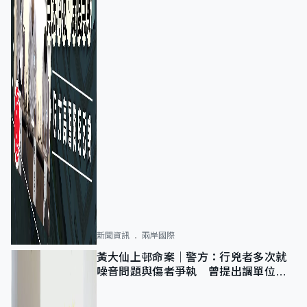
新聞資訊
兩岸國際
黃大仙上邨命案｜警方：行兇者多次就
噪音問題與傷者爭執 曾提出調單位已
獲批