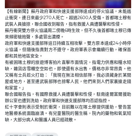
【有線新聞】蘇丹政府軍和快速支援部隊達成的停火協議，未能遏
止衝突，連日來最少270人死亡，超過2600人受傷。首都喀土穆有
武裝人員搶掠，聯合國收到報告，指有救援人員遭襲擊和性侵。
蘇丹衝突雙方停火協議周二傍晚6時生效，但不久後首都喀土穆已傳
來頻密槍炮聲，多處冒出濃煙。
政府軍和快速支援部隊這日持續互相攻擊，雙方原本達成24小時停
火協議，但隨後指責對方不遵守。政府軍表示會繼續行動，確保首
都和其他地區安全。
有被困喀土穆的旅遊博客拍片直擊市面情況，指電力供應和糧水短
缺，雜貨店雪櫃空空如也，即使還有水出售，價格亦非常昂貴。他
又稱有士兵趁火打劫：「我現在無法相信部隊，我必須藏身於某間
屋或地方，甚至連武裝部隊也掠奪人民，他們來到人們家裏搶走錢
和家當。」
聯合國報告指，有國際救援人員遭襲擊和性侵，駐南達爾富爾援助
辦公室也遭到洗劫。政府軍和快速支援部隊均否認指控。
紅十字會則表示受制於衝突，目前難以在喀土穆提供援助，警告當
地醫療系統面臨崩潰。有兒童醫院的醫生稱，院內的藥物和氧氣短
缺，大部分病人和醫護人員已經疏散。