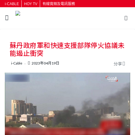
i-CABLE
HOY TV
有線寬頻及電訊服務
返回
蘇丹政府軍和快速支援部隊停火協議未
按輸入鍵開始搜尋
能遏止衝突
i-Cable
2023年04月19日
分享