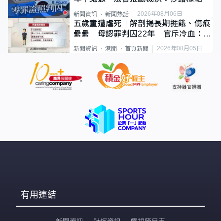
2026年08月06日
新聞資訊
新聞熱話
五歲童遭虐死｜解剖揭長期捱餓、傷痕
纍纍 母認罪判囚22年 官斥冷血：同
類案最惡劣
2026年08月05日
新聞資訊
港聞
首頁新聞
有用連結