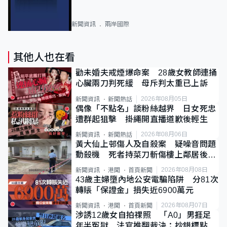
新聞資訊
兩岸國際
其他人也在看
勸未婚夫戒煙爆命案 28歲女教師連捅
心臟兩刀判死緩 母斥判太重已上訴
2026年08月05日
新聞資訊
新聞熱話
偶像「不點名」談粉絲越界 日女死忠
遭群起狙擊 掛繩開直播道歉後輕生
2026年08月06日
新聞資訊
新聞熱話
黃大仙上邨傷人及自殺案 疑噪音問題
動殺機 死者持菜刀斬傷樓上鄰居後墮
斃
2026年08月08日
新聞資訊
港聞
首頁新聞
43歲主婦墮內地公安電騙陷阱 分81次
轉賬「保證金」損失近6900萬元
2026年08月07日
新聞資訊
港聞
首頁新聞
涉誘12歲女自拍祼照 「A0」男捱足
年半冤獄 法官推翻裁決：抄錯標點