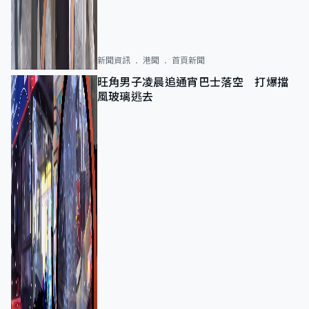
新聞資訊
港聞
首頁新聞
旺角男子凌晨追通宵巴士落空 打爆擋
風玻璃逃去