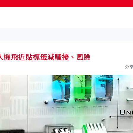
人機飛近貼標籤減騷擾、風險
分