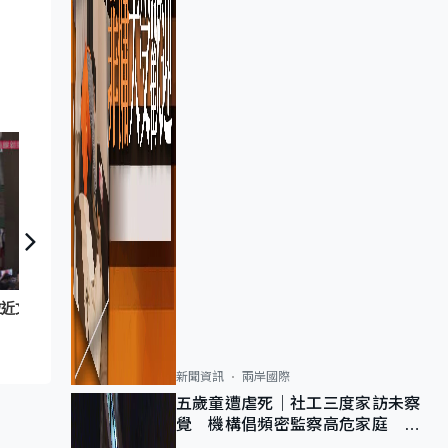
【拉近文化】紀念鐵達尼號
拉近文化】跨域塗鴉
新聞資訊
兩岸國際
五歲童遭虐死｜社工三度家訪未察
覺 機構倡頻密監察高危家庭 管
浩鳴籲加強跨部門協作