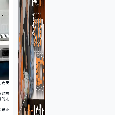
也更安
追蹤標
開的太
0米距