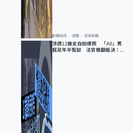
新聞資訊
港聞
首頁新聞
涉誘12歲女自拍祼照 「A0」男
捱足年半冤獄 法官推翻裁決：抄
錯標點