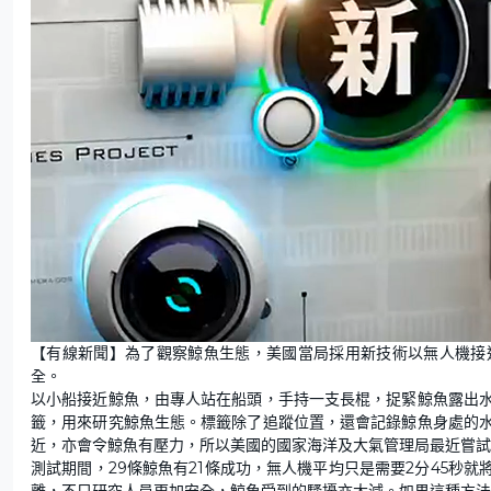
L
U
o
n
【有線新聞】為了觀察鯨魚生態，美國當局採用新技術以無人機接
a
m
d
u
全。
e
t
d
e
:
以小船接近鯨魚，由專人站在船頭，手持一支長棍，捉緊鯨魚露出
3
.
籤，用來研究鯨魚生態。標籤除了追蹤位置，還會記錄鯨魚身處的
4
5
近，亦會令鯨魚有壓力，所以美國的國家海洋及大氣管理局最近嘗試
%
測試期間，29條鯨魚有21條成功，無人機平均只是需要2分45秒
離，不只研究人員更加安全，鯨魚受到的騷擾亦大減。如果這種方法