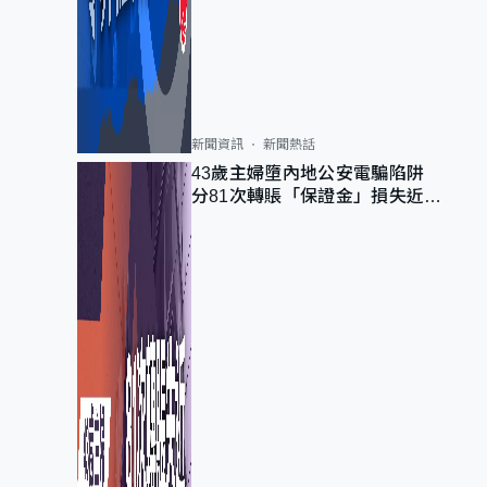
新聞資訊
新聞熱話
43歲主婦墮內地公安電騙陷阱
分81次轉賬「保證金」損失近
6900萬元