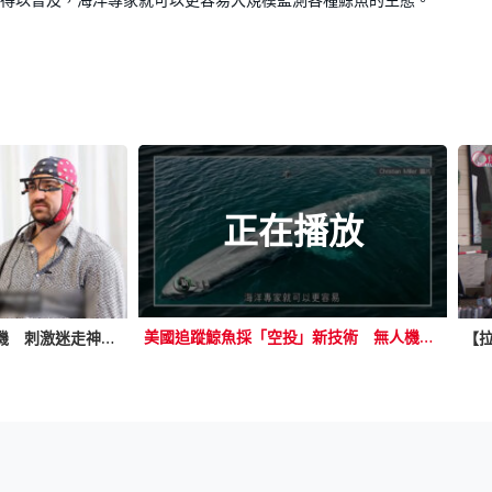
正在播放
美國追蹤鯨魚採「空投」新技術 無人機飛近貼標籤減騷擾、風險
瑞士學者研中風者復康耳機 刺激迷走神經重建迴路 助壞死細胞工作轉移
【