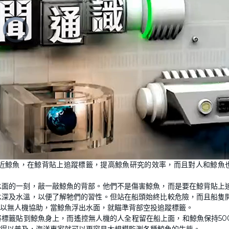
近鯨魚，在鯨背貼上追蹤標籤，提高鯨魚研究的效率，而且對人和鯨魚
水面的一刻，敲一敲鯨魚的背部。他們不是傷害鯨魚，而是要在鯨背貼上
水深及水溫，以便了解牠們的習性。但站在船頭始終比較危險，而且船隻
以無人機協助，當鯨魚浮出水面，就瞄準背部空投追蹤標籤。
就將標籤貼到鯨魚身上，而遙控無人機的人全程留在船上面，和鯨魚保持50
得以普及，海洋專家就可以更容易大規模監測各種鯨魚的生態。