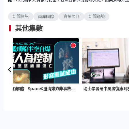
新聞資訊
兩岸國際
資訊節目
新聞通識
其他集數
星艦飛船解體 SpaceX澄清爆炸非事故 人手啟動安全機制防「整艘墜毀」