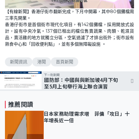
L
U
o
n
【有線新聞】香港仔街市翻新完成，下月中開幕，其中80個攤檔周
a
m
d
u
三率先開業。
e
t
d
e
香港仔街市是首個街市現代化項目，有142個攤檔，採用開放式設
:
8
計，設有中央冷氣。137個已租出的檔位售賣蔬果、肉類、乾濕貨
3
品，賣活雞的地方就獨立分區，空氣過濾了才排出街外；街市設有
.
3
熟食中心和「回收便利點」，並有多個無障礙設施 。
3
%
新聞資訊
港聞
首頁新聞
下一則新聞
國防部：中國與與新加坡4月下旬
至5月上旬舉行海上聯合演習
推薦閱讀
日本家務助理需求增 菲傭「攻日」十
年增長近一倍