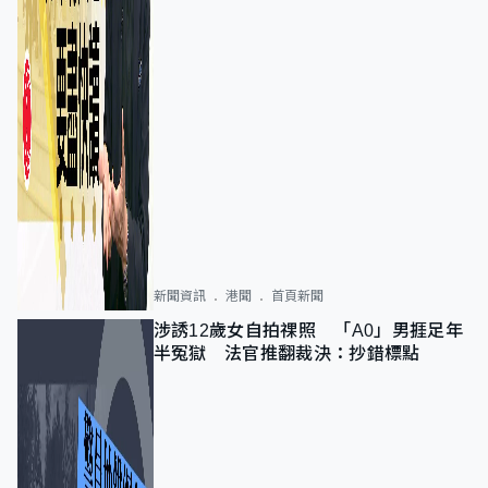
新聞資訊
港聞
首頁新聞
涉誘12歲女自拍祼照 「A0」男捱足年
半冤獄 法官推翻裁決：抄錯標點