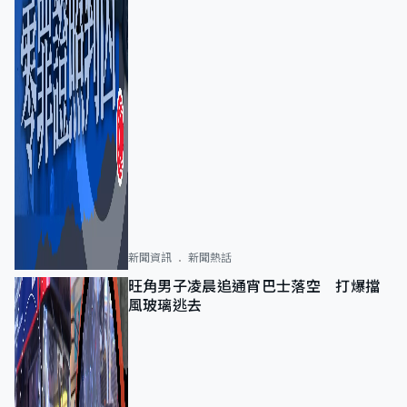
新聞資訊
新聞熱話
旺角男子凌晨追通宵巴士落空 打爆擋
風玻璃逃去