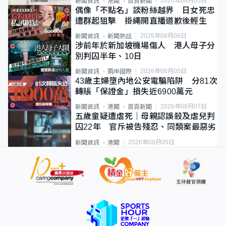
2026年08月05日
新聞資訊
港聞
首頁新聞
偶像「不點名」談粉絲越界 日女死忠
遭群起狙擊 掛繩開直播道歉後輕生
2026年08月06日
新聞資訊
新聞熱話
涉前年於新加坡機場傷人 港人母子分
別判囚半年、10日
2026年08月05日
新聞資訊
兩岸國際
43歲主婦墮內地公安電騙陷阱 分81次
轉賬「保證金」損失近6900萬元
2026年08月07日
新聞資訊
港聞
首頁新聞
五歲童疑遭虐死｜母親認誤殺及虐兒判
囚22年 官斥被告殘忍、同類案最惡劣
2026年08月05日
新聞資訊
港聞