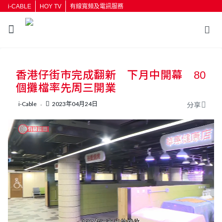
i-CABLE
HOY TV
有線寬頻及電訊服務
香港仔街市完成翻新 下月中開幕 80
個攤檔率先周三開業
i-Cable
2023年04月24日
分享