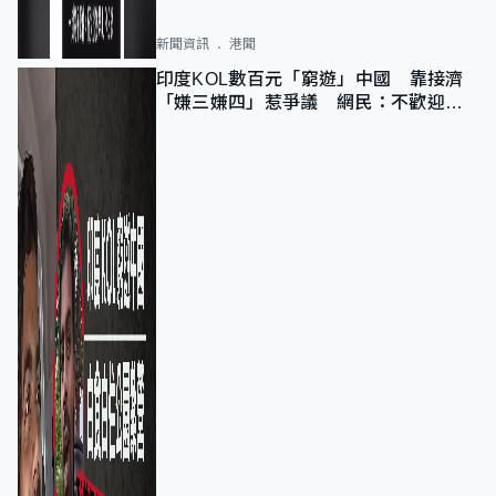
新聞資訊
港聞
印度KOL數百元「窮遊」中國 靠接濟
「嫌三嫌四」惹爭議 網民：不歡迎劣
質旅客