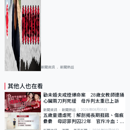
新聞資訊
新聞熱話
其他人也在看
勸未婚夫戒煙爆命案 28歲女教師連捅
心臟兩刀判死緩 母斥判太重已上訴
2026年08月05日
新聞資訊
新聞熱話
五歲童遭虐死｜解剖揭長期捱餓、傷痕
纍纍 母認罪判囚22年 官斥冷血：同
類案最惡劣