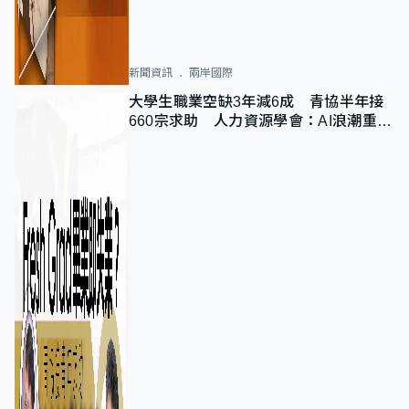
新聞資訊
兩岸國際
大學生職業空缺3年減6成 青協半年接
660宗求助 人力資源學會：AI浪潮重整
職位需求