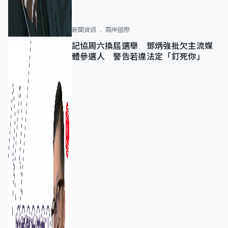
新聞資訊
兩岸國際
記協周六換屆選舉 鄧炳強批欠主流媒
體參選人 警告若違法定「釘死你」