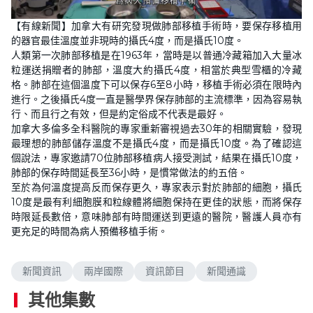
【有線新聞】加拿大有研究發現做肺部移植手術時，要保存移植用
的器官最佳溫度並非現時的攝氏4度，而是攝氏10度。
人類第一次肺部移植是在1963年，當時是以普通冷藏箱加入大量冰
粒運送捐贈者的肺部，溫度大約攝氏4度，相當於典型雪櫃的冷藏
格。肺部在這個溫度下可以保存6至8小時，移植手術必須在限時內
進行。之後攝氏4度一直是醫學界保存肺部的主流標準，因為容易執
行、而且行之有效，但是約定俗成不代表是最好。
加拿大多倫多全科醫院的專家重新審視過去30年的相關實驗，發現
最理想的肺部儲存溫度不是攝氏4度，而是攝氏10度。為了確認這
個說法，專家邀請70位肺部移植病人接受測試，結果在攝氏10度，
肺部的保存時間延長至36小時，是慣常做法的約五倍。
至於為何溫度提高反而保存更久，專家表示對於肺部的細胞，攝氏
10度是最有利細胞膜和粒線體將細胞保持在更佳的狀態，而將保存
時限延長數倍，意味肺部有時間運送到更遠的醫院，醫護人員亦有
更充足的時間為病人預備移植手術。
新聞資訊
兩岸國際
資訊節目
新聞通識
其他集數