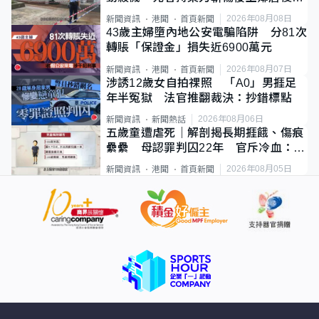
斃
2026年08月08日
新聞資訊
港聞
首頁新聞
43歲主婦墮內地公安電騙陷阱 分81次
轉賬「保證金」損失近6900萬元
2026年08月07日
新聞資訊
港聞
首頁新聞
涉誘12歲女自拍祼照 「A0」男捱足
年半冤獄 法官推翻裁決：抄錯標點
2026年08月06日
新聞資訊
新聞熱話
五歲童遭虐死｜解剖揭長期捱餓、傷痕
纍纍 母認罪判囚22年 官斥冷血：同
類案最惡劣
2026年08月05日
新聞資訊
港聞
首頁新聞