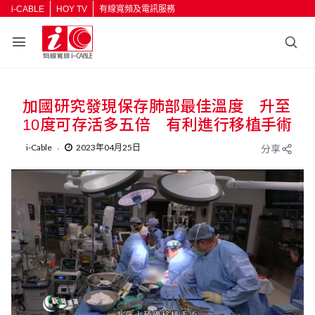
i-CABLE
HOY TV
有線寬頻及電訊服務
加國研究發現保存肺部最佳溫度 升至
10度可存活多五倍 有利進行移植手術
i-Cable
2023年04月25日
分享