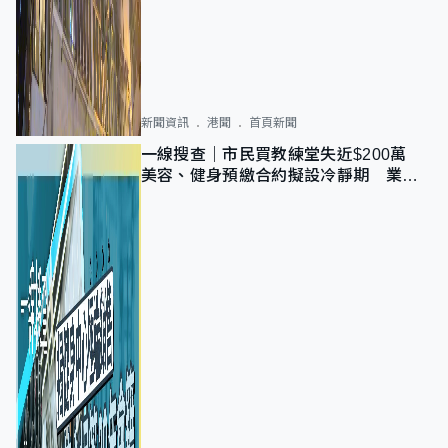
新聞資訊
港聞
首頁新聞
一線搜查｜市民買教練堂失近$200萬
美容、健身預繳合約擬設冷靜期 業界
憂退款計法對商戶不公