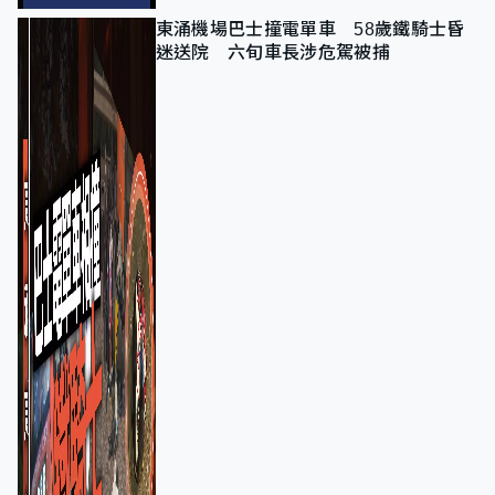
東涌機場巴士撞電單車 58歲鐵騎士昏
迷送院 六旬車長涉危駕被捕