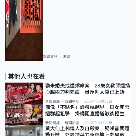
新聞資訊
港聞
其他人也在看
勸未婚夫戒煙爆命案 28歲女教師連捅
心臟兩刀判死緩 母斥判太重已上訴
2026年08月05日
新聞資訊
新聞熱話
偶像「不點名」談粉絲越界 日女死忠
遭群起狙擊 掛繩開直播道歉後輕生
2026年08月06日
新聞資訊
新聞熱話
黃大仙上邨傷人及自殺案 疑噪音問題
動殺機 死者持菜刀斬傷樓上鄰居後墮