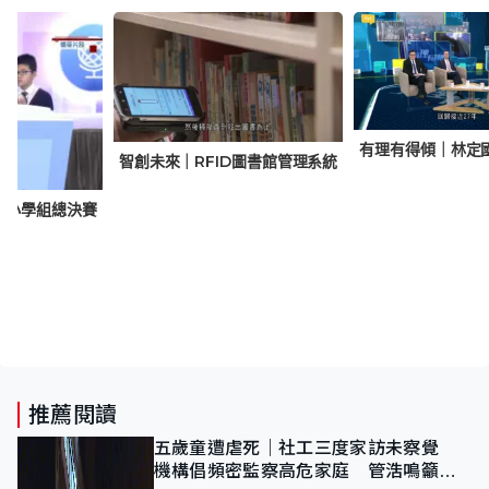
有理有得傾｜林定
智創未來｜RFID圖書館管理系統
．小學組總決賽
推薦閱讀
五歲童遭虐死｜社工三度家訪未察覺
機構倡頻密監察高危家庭 管浩鳴籲加