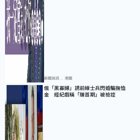
新聞資訊
港聞
俄「黑寡婦」誘前線士兵閃婚騙撫恤
金 經紀戲稱「賺首期」被檢控