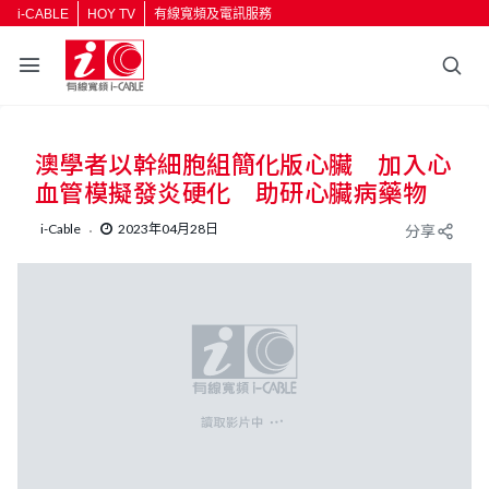
i-CABLE
HOY TV
有線寬頻及電訊服務
返回
澳學者以幹細胞組簡化版心臟 加入心
按輸入鍵開始搜尋
血管模擬發炎硬化 助研心臟病藥物
i-Cable
2023年04月28日
分享