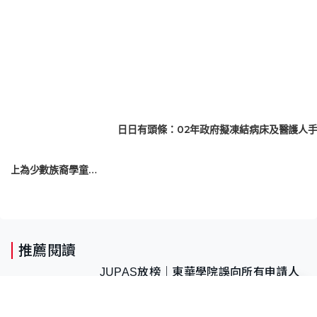
日日有頭條：02年政府擬凍結病床及醫護人
【小事大意義】友趣學中文：在起跑線上為少數族裔學童加油
推薦閱讀
JUPAS放榜｜東華學院誤向所有申請人
發送取錄電郵 涉人為操作疏忽、影響
11,139人