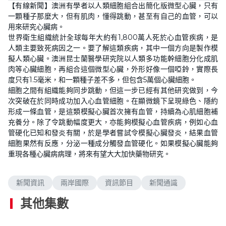
【有線新聞】澳洲有學者以人類細胞組合出簡化版微型心臟，只有
一顆種子那麼大，但有肌肉，懂得跳動，甚至有自己的血管，可以
用來研究心臟病。
世界衛生組織統計全球每年大約有1,800萬人死於心血管疾病，是
人類主要致死病因之一。要了解這類疾病，其中一個方向是製作模
擬人類心臟。澳洲昆士蘭醫學研究院以人類多功能幹細胞分化成肌
肉等心臟細胞，再組合這個微型心臟，外形好像一個啞鈴，實際長
度只有1.5毫米，和一顆種子差不多，但包含5萬個心臟細胞。
細胞之間有組織能夠同步跳動，但這一步已經有其他研究做到，今
次突破在於同時成功加入心血管細胞。在顯微鏡下呈現綠色、隱約
形成一條血管，是這類模擬心臟首次擁有血管，持續為心肌細胞補
充養分。除了令跳動幅度更大，亦能夠模擬心血管疾病，例如心血
管硬化已知和發炎有關，於是學者嘗試令模擬心臟發炎，結果血管
細胞果然有反應，分泌一種成分觸發血管硬化。如果模擬心臟能夠
重現各種心臟病病理，將來有望大大加快藥物研究。
新聞資訊
兩岸國際
資訊節目
新聞通識
其他集數