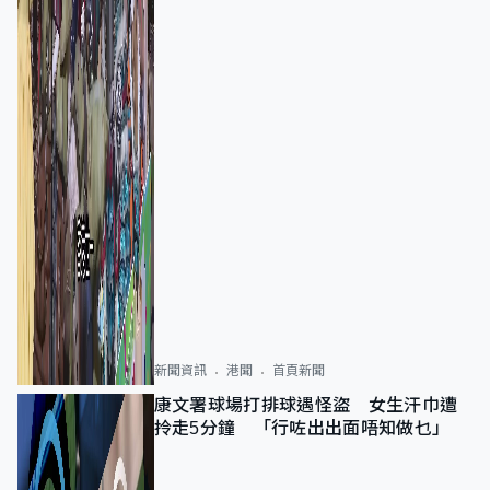
新聞資訊
港聞
首頁新聞
康文署球場打排球遇怪盜 女生汗巾遭
拎走5分鐘 「行咗出出面唔知做乜」