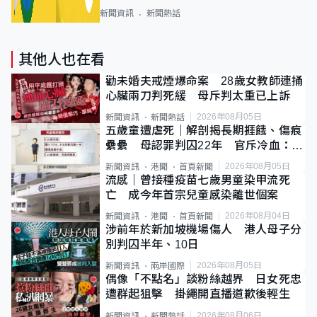
新聞資訊
新聞熱話
其他人也在看
勸未婚夫戒煙爆命案 28歲女教師連捅
心臟兩刀判死緩 母斥判太重已上訴
2026年08月05日
新聞資訊
新聞熱話
五歲童遭虐死｜解剖揭長期捱餓、傷痕
纍纍 母認罪判囚22年 官斥冷血：同
類案最惡劣
2026年08月05日
新聞資訊
港聞
首頁新聞
流感｜曾接種疫苗七歲男童染甲流死
亡 成今年首宗兒童感染離世個案
2026年08月04日
新聞資訊
港聞
首頁新聞
涉前年於新加坡機場傷人 港人母子分
別判囚半年、10日
2026年08月05日
新聞資訊
兩岸國際
偶像「不點名」談粉絲越界 日女死忠
遭群起狙擊 掛繩開直播道歉後輕生
2026年08月06日
新聞資訊
新聞熱話