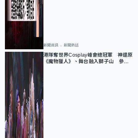
新聞資訊
新聞熱話
港隊奪世界Cosplay峰會總冠軍 神還原
《魔物獵人》、舞台融入獅子山 參賽
者：讓大家認識香港