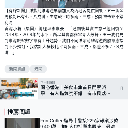
【有線新聞】洋紫荊維港遊早前加入為內地客提供團餐，五一黃金
周預訂已有七、八成滿，生意較平時多兩、三成，預計會帶來不錯
利潤。
香港小輪（集團）總經理李嘉豪︰「通關後其實生意已經回復至
2018年、2019年的水平，所以其實都非常令人鼓舞，五一我們見
到來港旅客數字都有上升趨勢，我們不同洋紫荊維港遊的船都應接
到不少預訂，我估計大概較比平時多兩、三成，都差不多7、8成
滿。」
新聞資訊
港聞
下一則新聞
開心香港｜美食市集首日門票派
畢 有人指氣氛不錯 有市民感排
隊麻煩
推薦閱讀
Fun Coffee騙局｜警接225宗報案涉款
9,400萬 拘6人包括董事股東 最高金