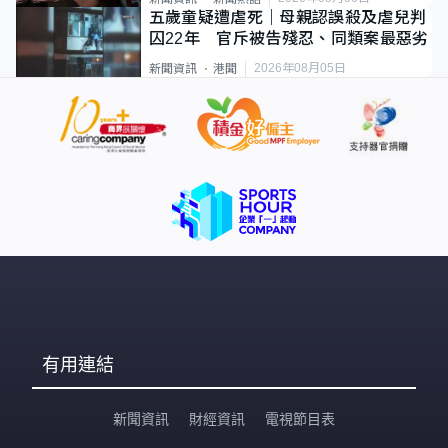
五歲童疑遭虐死｜母親認誤殺及虐兒判
囚22年 官斥被告殘忍、同類案最惡劣
2026年08月05日
新聞資訊
港聞
有用連結
新聞資訊
財經資訊
電視節目表