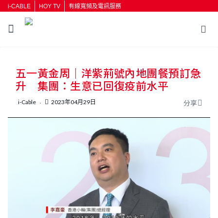
i-CABLE
HOY TV
有線寬頻及電訊服務
返回
五一黃金周｜洋紫荊號內地團餐預訂急
按輸入鍵開始搜尋
升 集團：生意已回復疫前水平
i-Cable
2023年04月29日
分享