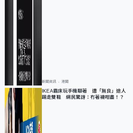
新聞資訊
港聞
IKEA霸床玩手機瞓著 遭「無良」途人
踢走雙鞋 網民驚訝：冇著襪咁盡！？