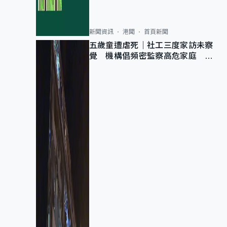
新聞資訊
港聞
首頁新聞
五歲童遭虐死｜社工三度家訪未察
覺 機構倡頻密監察高危家庭 管
浩鳴籲加強跨部門協作