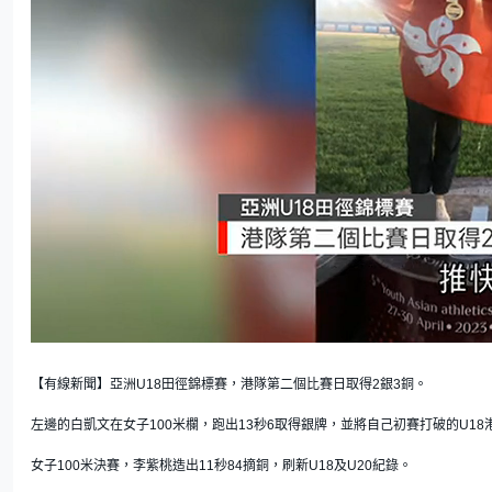
L
U
o
n
a
m
d
u
e
t
【有線新聞】亞洲U18田徑錦標賽，港隊第二個比賽日取得2銀3銅。
d
e
:
7
6
左邊的白凱文在女子100米欄，跑出13秒6取得銀牌，並將自己初賽打破的U18港
.
9
2
%
女子100米決賽，李紫桃造出11秒84摘銅，刷新U18及U20紀錄。