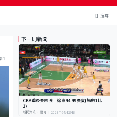
搜尋
下一則新聞
享
CBA季後賽四強 遼寧94:99廣廈(場數1比
1)
2023年04月29日
新聞資訊
體育