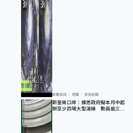
新聞資訊
港聞
首頁新聞
新皇崗口岸｜據悉政府擬本月中起
辦至少四場大型演練 動員逾三萬
公務員人次測試