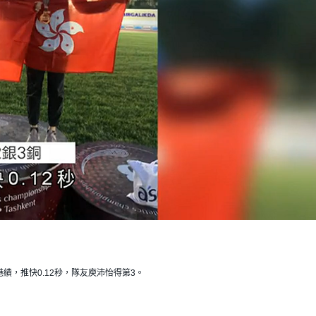
績，推快0.12秒，隊友庾沛怡得第3。 