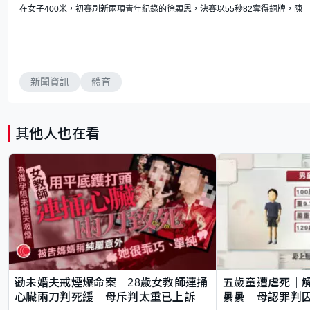
在女子400米，初賽刷新兩項青年紀錄的徐穎恩，決賽以55秒82奪得銅牌，陳一
新聞資訊
體育
其他人也在看
勸未婚夫戒煙爆命案 28歲女教師連捅
五歲童遭虐死｜
心臟兩刀判死緩 母斥判太重已上訴
纍纍 母認罪判囚