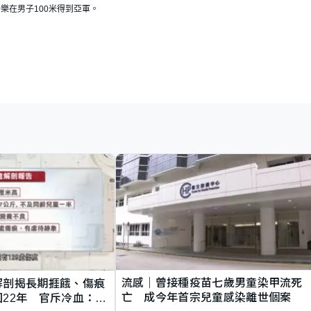
樂在男子100米得到亞軍。
流感｜曾接種疫苗七歲男童染甲流死
解剖揭長期捱餓、傷痕
亡 成今年首宗兒童感染離世個案
22年 官斥冷血：同