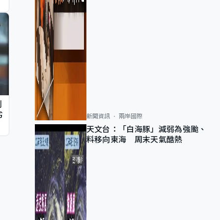
判
劣
新聞資訊
兩岸國際
天文台：「白海豚」減弱為強颱、
料移向東海 周末天氣酷熱