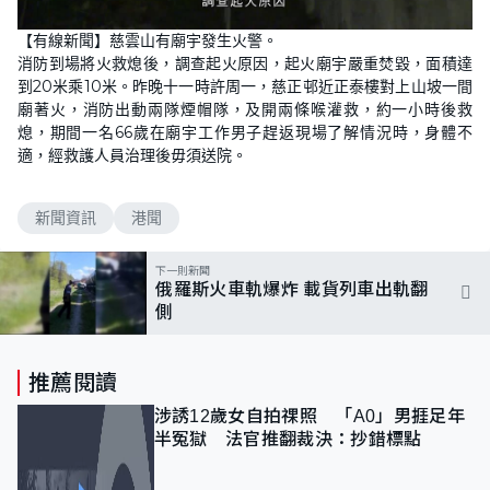
【有線新聞】慈雲山有廟宇發生火警。
消防到場將火救熄後，調查起火原因，起火廟宇嚴重焚毀，面積達
到20米乘10米。昨晚十一時許周一，慈正邨近正泰樓對上山坡一間
廟著火，消防出動兩隊煙帽隊，及開兩條喉灌救，約一小時後救
熄，期間一名66歲在廟宇工作男子趕返現場了解情況時，身體不
適，經救護人員治理後毋須送院。
新聞資訊
港聞
下一則新聞
俄羅斯火車軌爆炸 載貨列車出軌翻
側
推薦閱讀
涉誘12歲女自拍祼照 「A0」男捱足年
半冤獄 法官推翻裁決：抄錯標點