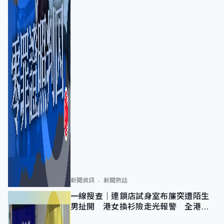
新聞資訊
新聞熱話
一線搜查｜連鎖店試身室布簾突遭陌生
男扯開 港女換衫險走光報警 全港分
店急換實體門