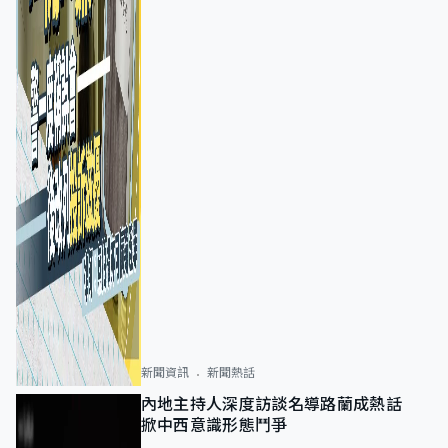
新聞資訊
新聞熱話
內地主持人深度訪談名導路蘭成熱話
掀中西意識形態鬥爭