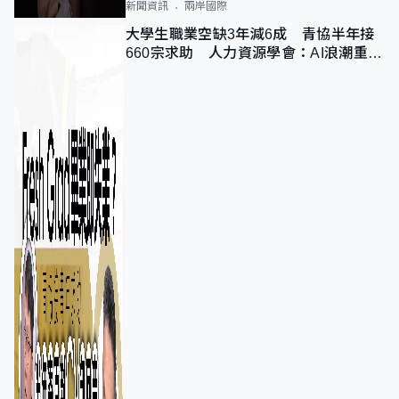
新聞資訊
兩岸國際
大學生職業空缺3年減6成 青協半年接
660宗求助 人力資源學會：AI浪潮重整
職位需求