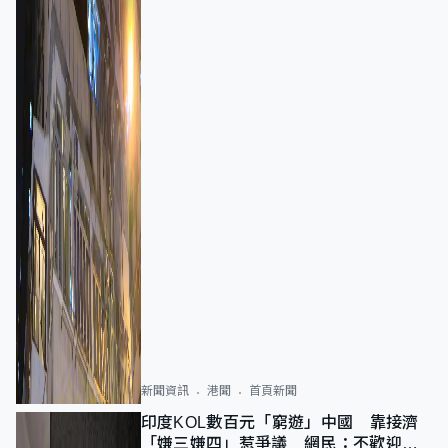
新聞資訊
港聞
首頁新聞
印度KOL數百元「窮遊」中國 靠接濟
「嫌三嫌四」惹爭議 網民：不歡迎劣