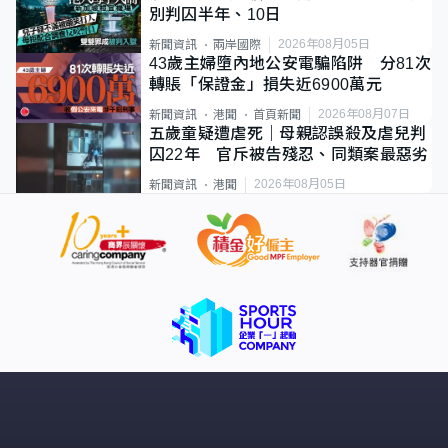
別判囚半年、10日
2026年08月05日
新聞資訊
兩岸國際
43歲主婦墮內地公安電騙陷阱 分81次
轉賬「保證金」損失近6900萬元
2026年08月07日
新聞資訊
港聞
首頁新聞
五歲童疑遭虐死｜母親認誤殺及虐兒判
囚22年 官斥被告殘忍、同類案最惡劣
2026年08月05日
新聞資訊
港聞