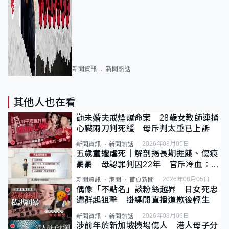
新聞資訊
新聞熱話
其他人也在看
勸未婚夫戒煙爆命案 28歲女教師連捅
心臟兩刀判死緩 母斥判太重已上訴
2026年08月05日
新聞資訊
新聞熱話
五歲童遭虐死｜解剖揭長期捱餓、傷痕
纍纍 母認罪判囚22年 官斥冷血：同
類案最惡劣
2026年08月05日
新聞資訊
港聞
首頁新聞
偶像「不點名」談粉絲越界 日女死忠
遭群起狙擊 掛繩開直播道歉後輕生
2026年08月06日
新聞資訊
新聞熱話
涉前年於新加坡機場傷人 港人母子分