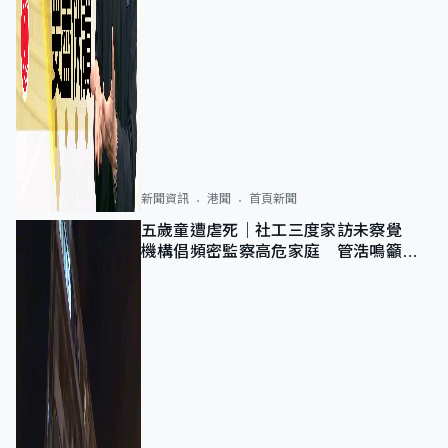
新聞資訊
港聞
首頁新聞
五歲童遭虐死｜社工三度家訪未察覺
機構倡頻密監察高危家庭 管浩鳴籲加
強跨部門協作