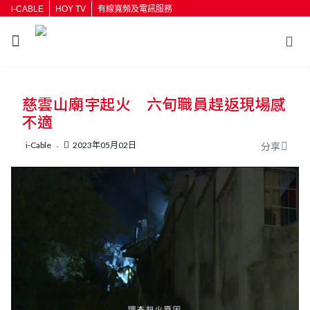
i-CABLE
HOY TV
有線寬頻及電訊服務
返回
慈雲山廟宇起火 六旬職員趕返現場感
按輸入鍵開始搜尋
不適
i-Cable
2023年05月02日
分享