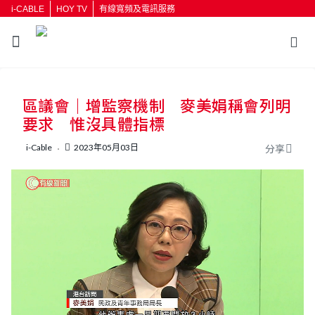
i-CABLE
HOY TV
有線寬頻及電訊服務
返回
區議會｜增監察機制 麥美娟稱會列明
按輸入鍵開始搜尋
要求 惟沒具體指標
i-Cable
2023年05月03日
分享