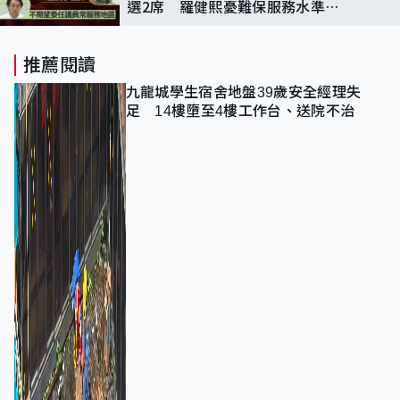
選2席 羅健熙憂難保服務水準
黃宏泰：更顧全整體利益
推薦閱讀
九龍城學生宿舍地盤39歲安全經理失
足 14樓墮至4樓工作台、送院不治