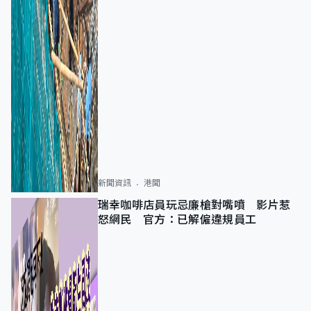
新聞資訊
港聞
瑞幸咖啡店員玩忌廉槍對嘴噴 影片惹
怒網民 官方：已解僱違規員工