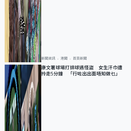
新聞資訊
港聞
首頁新聞
康文署球場打排球遇怪盜 女生汗巾遭
拎走5分鐘 「行咗出出面唔知做乜」