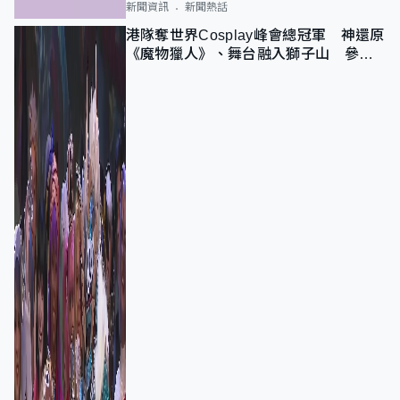
新聞資訊
新聞熱話
港隊奪世界Cosplay峰會總冠軍 神還原
《魔物獵人》、舞台融入獅子山 參賽
者：讓大家認識香港