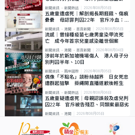
2026年08月05日
新聞資訊
新聞熱話
五歲童遭虐死｜解剖揭長期捱餓、傷痕
纍纍 母認罪判囚22年 官斥冷血：同
類案最惡劣
2026年08月05日
新聞資訊
港聞
首頁新聞
流感｜曾接種疫苗七歲男童染甲流死
亡 成今年首宗兒童感染離世個案
2026年08月04日
新聞資訊
港聞
首頁新聞
涉前年於新加坡機場傷人 港人母子分
別判囚半年、10日
2026年08月05日
新聞資訊
兩岸國際
偶像「不點名」談粉絲越界 日女死忠
遭群起狙擊 掛繩開直播道歉後輕生
2026年08月06日
新聞資訊
新聞熱話
五歲童疑遭虐死｜母親認誤殺及虐兒判
囚22年 官斥被告殘忍、同類案最惡劣
2026年08月05日
新聞資訊
港聞