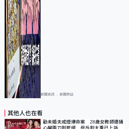
新聞資訊
新聞熱話
其他人也在看
勸未婚夫戒煙爆命案 28歲女教師連捅
心臟兩刀判死緩 母斥判太重已上訴