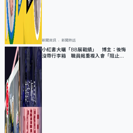
新聞資訊
新聞熱話
小紅書大曬「BB展戰績」 博主：後悔
沒帶行李箱 職員揭重複入會「阻止唔
到」