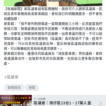
L
U
o
n
【有線新聞】新區議會設有監察機制，政府可介入調查區議員，民
a
m
d
u
政及青年事務局局長麥美娟說，會有指引列明職務要求，但不會有
e
t
d
e
具體指標。
:
4
麥美娟：「我不會列明辦事處一星期要開放三小時，反而是當我們
2
有指引寫，辦事處應該接受市民服務，不應該排除或只為某些人服
.
2
務，亦都有足夠開放時間為市民服務。出席會議的情況，不可以經
5
%
常缺席會議，到有市民覺得他（區議員）真的幫助不了我，經常不
見蹤影，可以向其他區議員反映，當反映後區議員認為的確有歧
視，可以聯署給民青局局長要求調查。」
麥美娟又相信，獲委任的區議員及「地區委員會」界別議員，會與
直選議員合作，加強對市民的社區服務，包括設立更多聯合辦事
處。
區議會
新聞資訊
港聞
下一則新聞
區議會｜灣仔區13合1、17萬人直