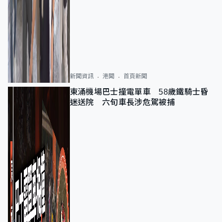
新聞資訊
港聞
首頁新聞
東涌機場巴士撞電單車 58歲鐵騎士昏
迷送院 六旬車長涉危駕被捕