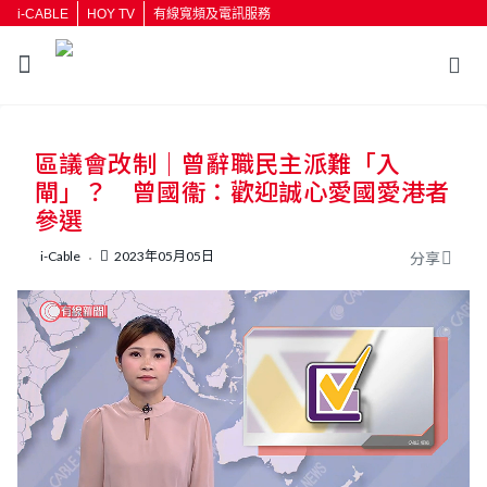
i-CABLE
HOY TV
有線寬頻及電訊服務
返回
區議會改制｜曾辭職民主派難「入
按輸入鍵開始搜尋
閘」？ 曾國衞：歡迎誠心愛國愛港者
參選
i-Cable
2023年05月05日
分享