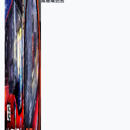
風玻璃逃去