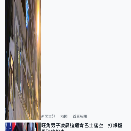
新聞資訊
港聞
首頁新聞
旺角男子凌晨追通宵巴士落空 打爆擋