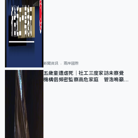
新聞資訊
兩岸國際
五歲童遭虐死｜社工三度家訪未察覺
機構倡頻密監察高危家庭 管浩鳴籲加
強跨部門協作