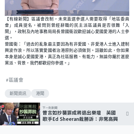
L
U
o
n
【有線新聞】區議會改制，未來直選參選人需要取得「地區委員
a
m
d
u
會」成員提名，被問到曾經辭職的民主派區議員是否很難「入
e
t
d
e
閘」，政制及內地事務局局長曾國衞說歡迎誠心愛國愛港的人士參
:
8
選。
0
曾國衞：「過去的亂象最主要因為有非愛國、非愛港人士進入建制
.
0
興波作浪，所以落實愛國者治港原則必須做到。話雖如此，你如果
0
%
本身是誠心愛國愛港，真正為社區服務、有能力，無論你屬於甚麼
黨派、背景，我們都歡迎你參選。」
區議會
新聞資訊
港聞
下一則新聞
曾言如抄襲罪成將退出樂壇 英國
歌手Ed Sheeran裁勝訴：非常高興