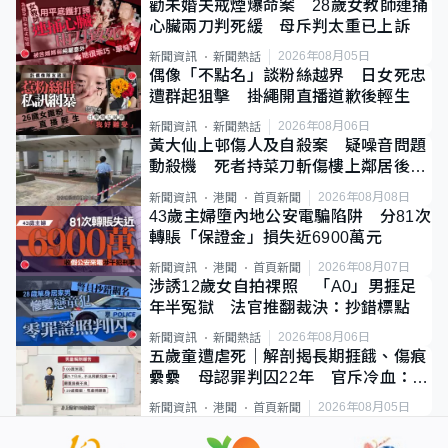
勸未婚夫戒煙爆命案 28歲女教師連捅
心臟兩刀判死緩 母斥判太重已上訴
2026年08月05日
新聞資訊
新聞熱話
偶像「不點名」談粉絲越界 日女死忠
遭群起狙擊 掛繩開直播道歉後輕生
2026年08月06日
新聞資訊
新聞熱話
黃大仙上邨傷人及自殺案 疑噪音問題
動殺機 死者持菜刀斬傷樓上鄰居後墮
斃
2026年08月08日
新聞資訊
港聞
首頁新聞
43歲主婦墮內地公安電騙陷阱 分81次
轉賬「保證金」損失近6900萬元
2026年08月07日
新聞資訊
港聞
首頁新聞
涉誘12歲女自拍祼照 「A0」男捱足
年半冤獄 法官推翻裁決：抄錯標點
2026年08月06日
新聞資訊
新聞熱話
五歲童遭虐死｜解剖揭長期捱餓、傷痕
纍纍 母認罪判囚22年 官斥冷血：同
類案最惡劣
2026年08月05日
新聞資訊
港聞
首頁新聞