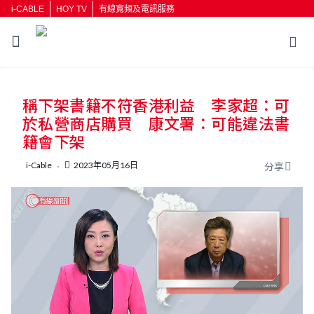
i-CABLE
HOY TV
有線寬頻及電訊服務
返回
稱下架書籍不符香港利益 李家超：可
按輸入鍵開始搜尋
於私營商店購買 康文署：可能違法書
籍會下架
i-Cable
2023年05月16日
分享