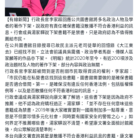
L
U
o
n
【有線新聞】行政長官李家超回應公共圖書館將多名政治人物及學
a
m
d
u
者的著作下架，說政府有責任確保書籍沒散播不符合香港利益的訊
e
t
d
e
息。行會成員湯家驊說下架書籍不是禁書，只是政府認為不值得推
:
2
薦給市民。
2
在公共圖書館目錄搜尋已故民主派元老司徒華的回憶錄《大江東
.
0
去》已經找不到，立法會前議員吳靄儀、政治學者馬嶽、傳媒人區
9
%
家麟等的作品亦下架。《明報》統計2020年至今，有近200項涉及
政治題材及人物的著作下架，部分內容與政治無關。
行政長官李家超被問到是否削弱市民取得資訊的權利，李家超：
「市民仍能在私營書店找到這些書籍，圖書館需要做的是確保書籍
是否適合借閱。第一，是確保沒有違反任何香港法例，包括版權條
例等，以及是否散播任何不符香港利益的訊息。」
行政會議成員湯家驊說向康文署了解過，這些書下架是因為政府不
推薦，他不認為政府矯枉過正。湯家驊：「並不存在任何意味這些
書籍成為禁書，2019年後大家確實要對一國兩制加多一點尊重，意
思是不但要珍惜多元化社會，同時要有國家安全的警惕之心。」如
何界定不推薦哪些書，湯家驊說不清楚，希望康文署全面檢討館藏
後，向公眾解說清楚準則。
本台向康文署查詢甚麼是散播不符合香港利益訊息的書籍，康文署