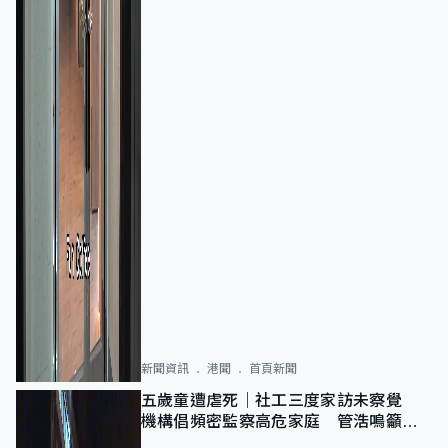
新聞資訊
港聞
首頁新聞
五歲童遭虐死｜社工三度家訪未察覺
機構倡頻密監察高危家庭 管浩鳴籲加
強跨部門協作