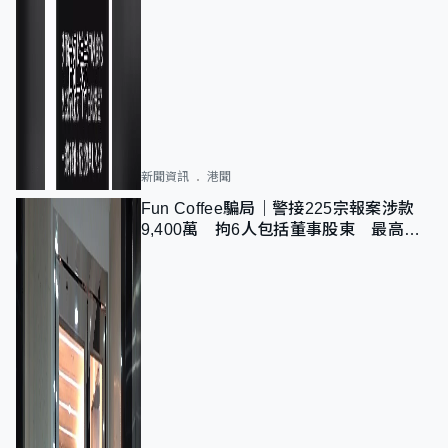
新聞資訊
港聞
Fun Coffee騙局｜警接225宗報案涉款
9,400萬 拘6人包括董事股東 最高金
額一宗涉近千萬