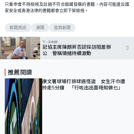
只重申會不時檢視及註銷不符合館藏發展的書籍，內容可能違反國
家安全或香港法律的書籍都會立即下架檢視。
新聞資訊
港聞
首頁新聞
下一則新聞
記協主席陳朗昇否認採訪阻差辦
公 警稱情緒持續激動
推薦閱讀
康文署球場打排球遇怪盜 女生汗巾遭
拎走5分鐘 「行咗出出面唔知做乜」