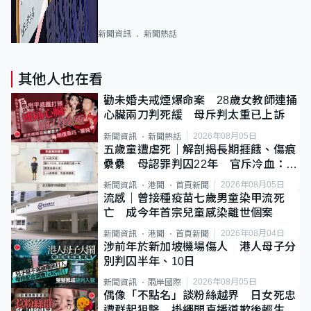
新聞資訊
新聞熱話
其他人也在看
勸未婚夫戒煙爆命案 28歲女教師連捅
心臟兩刀判死緩 母斥判太重已上訴
2026年08月05日
新聞資訊
新聞熱話
五歲童遭虐死｜解剖揭長期捱餓、傷痕
纍纍 母認罪判囚22年 官斥冷血：同
類案最惡劣
2026年08月05日
新聞資訊
港聞
首頁新聞
流感｜曾接種疫苗七歲男童染甲流死
亡 成今年首宗兒童感染離世個案
2026年08月04日
新聞資訊
港聞
首頁新聞
涉前年於新加坡機場傷人 港人母子分
別判囚半年、10日
2026年08月05日
新聞資訊
兩岸國際
偶像「不點名」談粉絲越界 日女死忠
遭群起狙擊 掛繩開直播道歉後輕生