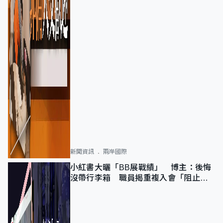
新聞資訊
兩岸國際
小紅書大曬「BB展戰績」 博主：後悔
沒帶行李箱 職員揭重複入會「阻止唔
到」