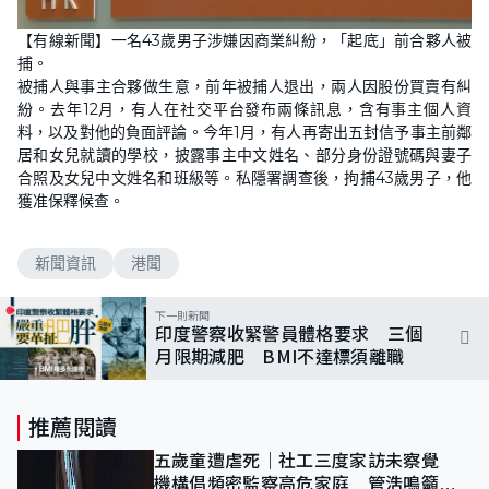
【有線新聞】一名43歲男子涉嫌因商業糾紛，「起底」前合夥人被
捕。
被捕人與事主合夥做生意，前年被捕人退出，兩人因股份買賣有糾
紛。去年12月，有人在社交平台發布兩條訊息，含有事主個人資
料，以及對他的負面評論。今年1月，有人再寄出五封信予事主前鄰
居和女兒就讀的學校，披露事主中文姓名、部分身份證號碼與妻子
合照及女兒中文姓名和班級等。私隱署調查後，拘捕43歲男子，他
獲准保釋候查。
新聞資訊
港聞
下一則新聞
印度警察收緊警員體格要求 三個
月限期減肥 BMI不達標須離職
推薦閱讀
五歲童遭虐死｜社工三度家訪未察覺
機構倡頻密監察高危家庭 管浩鳴籲加