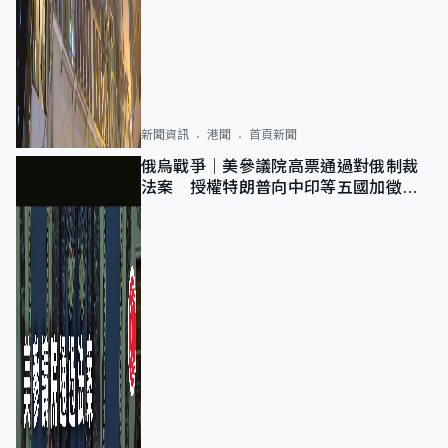
新聞資訊
港聞
首頁新聞
俄烏戰爭｜美參議院高票通過對俄制裁
法案 授權特朗普向中印等五國加徵
100%關稅