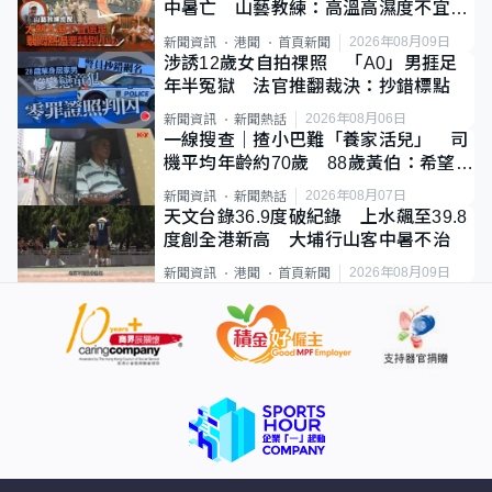
中暑亡 山藝教練：高溫高濕度不宜遠
足
2026年08月09日
新聞資訊
港聞
首頁新聞
涉誘12歲女自拍祼照 「A0」男捱足
年半冤獄 法官推翻裁決：抄錯標點
2026年08月06日
新聞資訊
新聞熱話
一線搜查｜揸小巴難「養家活兒」 司
機平均年齡約70歲 88歲黃伯：希望一
直揸落去
2026年08月07日
新聞資訊
新聞熱話
天文台錄36.9度破紀錄 上水飆至39.8
度創全港新高 大埔行山客中暑不治
2026年08月09日
新聞資訊
港聞
首頁新聞