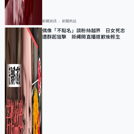
新聞資訊
新聞熱話
偶像「不點名」談粉絲越界 日女死忠
遭群起狙擊 掛繩開直播道歉後輕生