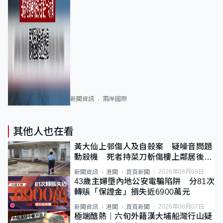
新聞資訊
兩岸國際
其他人也在看
黃大仙上邨傷人及自殺案 疑噪音問題
動殺機 死者持菜刀斬傷樓上鄰居後墮
斃
2026年08月08日
新聞資訊
港聞
首頁新聞
43歲主婦墮內地公安電騙陷阱 分81次
轉賬「保證金」損失近6900萬元
2026年08月07日
新聞資訊
港聞
首頁新聞
極端酷熱｜六旬外籍漢大埔船灣行山疑