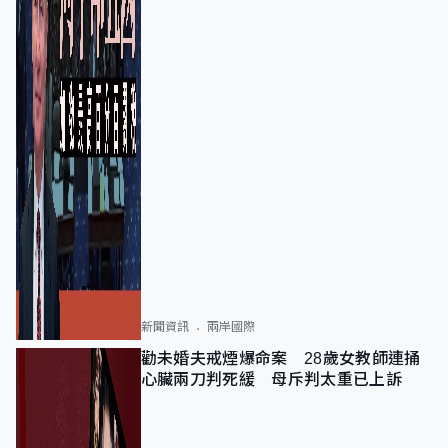
新聞資訊
兩岸國際
勸未婚夫戒煙爆命案 28歲女教師連捅
心臟兩刀判死緩 母斥判太重已上訴