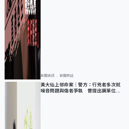
新聞資訊
新聞熱話
黃大仙上邨命案｜警方：行兇者多次就
噪音問題與傷者爭執 曾提出調單位已
獲批