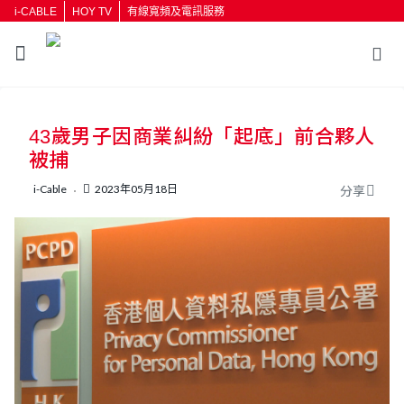
i-CABLE
HOY TV
有線寬頻及電訊服務
返回
43歲男子因商業糾紛「起底」前合夥人
按輸入鍵開始搜尋
被捕
i-Cable
2023年05月18日
分享