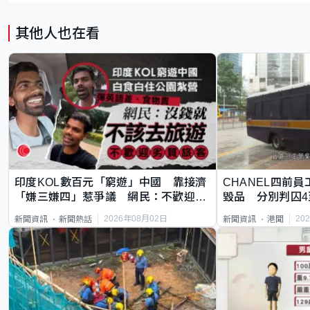
其他人也在看
印度KOL數百元「窮遊」中國 靠接濟
CHANEL四前員
「嫌三嫌四」惹爭議 網民：不歡迎劣
毀品 分別判囚4
質旅客
2026年08月02日
20
新聞資訊
新聞熱話
新聞資訊
港聞