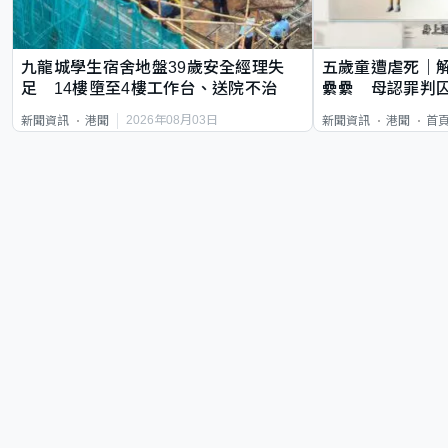
九龍城學生宿舍地盤39歲安全經理失
五歲童遭虐死｜
足 14樓墮至4樓工作台、送院不治
纍纍 母認罪判囚
類案最惡劣
2026年08月03日
新聞資訊
港聞
新聞資訊
港聞
首