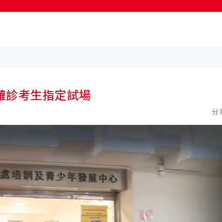
按輸入鍵開始搜尋
確診考生指定試場
分