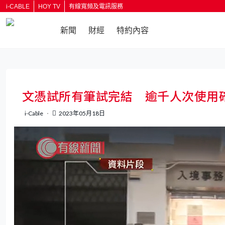
i-CABLE
HOY TV
有線寬頻及電訊服務
新聞
財經
特約內容
返回
文憑試所有筆試完結 逾千人次使用
i-Cable
2023年05月18日