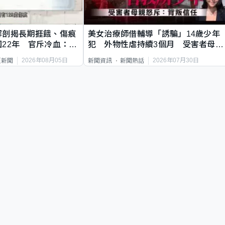
解剖揭長期捱餓、傷痕
美女治療師借輔導「誘騙」14歲少年
22年 官斥冷血：同
犯 外物性虐持續3個月 受害者母：
要保護其他人
2026年08月05日
2026年07月30日
頁新聞
新聞資訊
新聞熱話