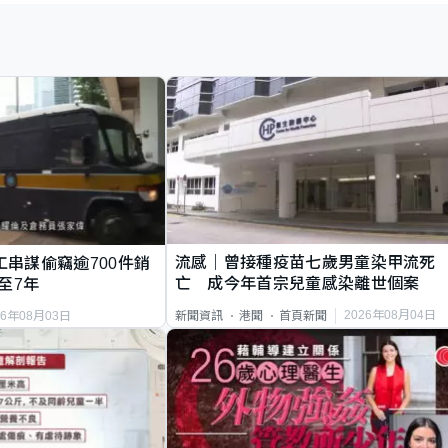
流感｜曾接種疫苗七歲男童染甲流死
工串謀偷竊逾700件銷
亡 成今年首宗兒童感染離世個案
至7年
2026年08月04日
新聞資訊
港聞
首頁新聞
26年08月03日