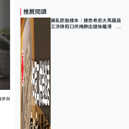
推薦閱讀
調亂胚胎樣本｜據悉希愈大馬籍員
工涉錄假口供掩飾出錯後離港 警
列詐騙 正通緝在逃人士
員參與