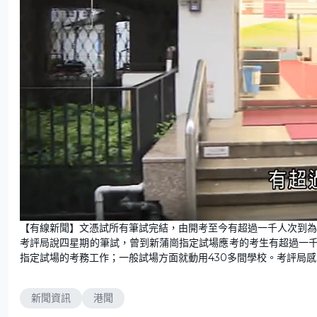
L
U
o
n
【有線新聞】文憑試所有筆試完結，由開考至今有超過一千人次到
a
m
d
u
考評局說四星期的筆試，曾到新蒲崗指定試場應考的考生有超過一千
e
t
d
e
:
指定試場的考務工作；一般試場方面就動用430多間學校。考評局
7
1
.
0
5
新聞資訊
港聞
%