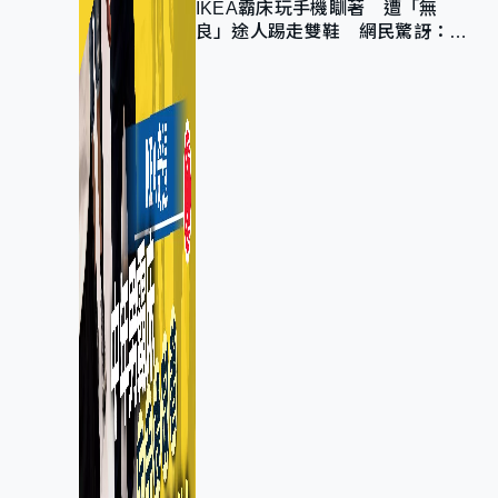
IKEA霸床玩手機瞓著 遭「無
良」途人踢走雙鞋 網民驚訝：冇
著襪咁盡！？