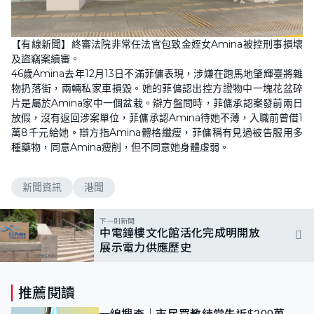
【有線新聞】終審法院非常任法官包致金姪女Amina被控刑事損壞
及盜竊案續審。
46歲Amina去年12月13日不滿菲傭表現，涉嫌在跑馬地肇輝臺將雜
物扔落街，兩輛私家車損毀。她的菲傭認出控方證物中一塊花盆碎
片是屬於Amina家中一個盆栽。辯方盤問時，菲傭承認案發前兩日
放假，沒有返回涉案單位，菲傭承認Amina待她不薄，入職前曾借1
萬8千元給她。辯方指Amina體格纖瘦，菲傭稱有見過被告服用多
種藥物，同意Amina瘦削，但不同意她身體虛弱。
新聞資訊
港聞
下一則新聞
中電鐘樓文化館活化完成明開放
展示電力供應歷史
推薦閱讀