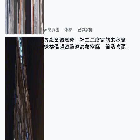
新聞資訊
港聞
首頁新聞
五歲童遭虐死｜社工三度家訪未察覺
機構倡頻密監察高危家庭 管浩鳴籲加
強跨部門協作