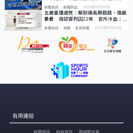
2026年08月06日
新聞資訊
新聞熱話
五歲童遭虐死｜解剖揭長期捱餓、傷痕
纍纍 母認罪判囚22年 官斥冷血：同
類案最惡劣
2026年08月05日
新聞資訊
港聞
首頁新聞
有用連結
新聞資訊
財經資訊
電視節目表