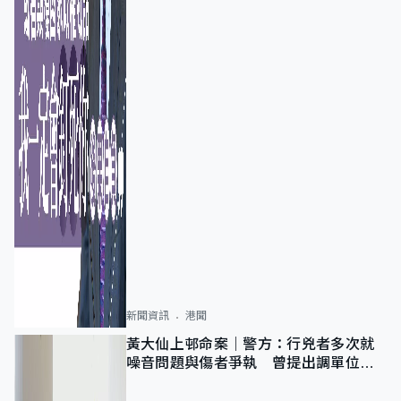
新聞資訊
港聞
黃大仙上邨命案｜警方：行兇者多次就
噪音問題與傷者爭執 曾提出調單位已
獲批