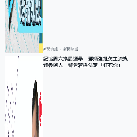
新聞資訊
新聞熱話
記協周六換屆選舉 鄧炳強批欠主流媒
體參選人 警告若違法定「釘死你」