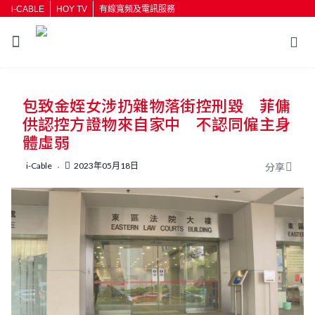
i-CABLE
HOY TV
有線寬頻及電訊服務
返回
包致金姪女涉扔雜物落街控刑毀 菲傭
按輸入鍵開始搜尋
供認控方證物來自家中 不認同僱主身
體虛弱
i-Cable
2023年05月18日
分享