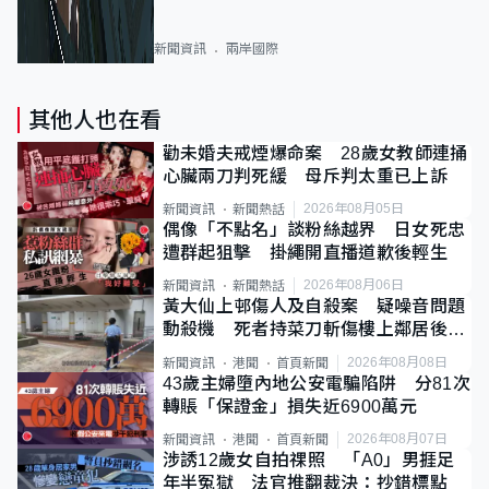
新聞資訊
兩岸國際
其他人也在看
勸未婚夫戒煙爆命案 28歲女教師連捅
心臟兩刀判死緩 母斥判太重已上訴
2026年08月05日
新聞資訊
新聞熱話
偶像「不點名」談粉絲越界 日女死忠
遭群起狙擊 掛繩開直播道歉後輕生
2026年08月06日
新聞資訊
新聞熱話
黃大仙上邨傷人及自殺案 疑噪音問題
動殺機 死者持菜刀斬傷樓上鄰居後墮
斃
2026年08月08日
新聞資訊
港聞
首頁新聞
43歲主婦墮內地公安電騙陷阱 分81次
轉賬「保證金」損失近6900萬元
2026年08月07日
新聞資訊
港聞
首頁新聞
涉誘12歲女自拍祼照 「A0」男捱足
年半冤獄 法官推翻裁決：抄錯標點