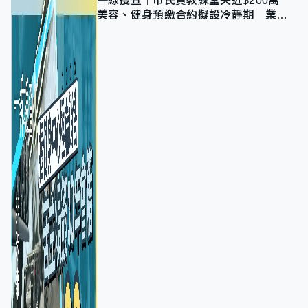
一線搜查｜市民買教練堂失近$200萬
美容、健身預繳合約擬設冷靜期 業界
憂退款計法對商戶不公