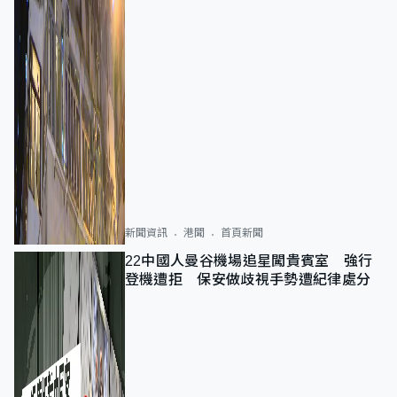
新聞資訊
港聞
首頁新聞
22中國人曼谷機場追星闖貴賓室 強行
登機遭拒 保安做歧視手勢遭紀律處分