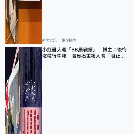
新聞資訊
兩岸國際
小紅書大曬「BB展戰績」 博主：後悔
沒帶行李箱 職員揭重複入會「阻止唔
到」