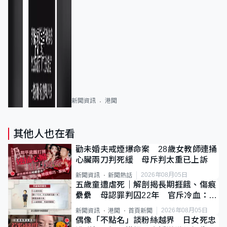
新聞資訊
港聞
其他人也在看
勸未婚夫戒煙爆命案 28歲女教師連捅
心臟兩刀判死緩 母斥判太重已上訴
2026年08月05日
新聞資訊
新聞熱話
五歲童遭虐死｜解剖揭長期捱餓、傷痕
纍纍 母認罪判囚22年 官斥冷血：同
類案最惡劣
2026年08月05日
新聞資訊
港聞
首頁新聞
偶像「不點名」談粉絲越界 日女死忠