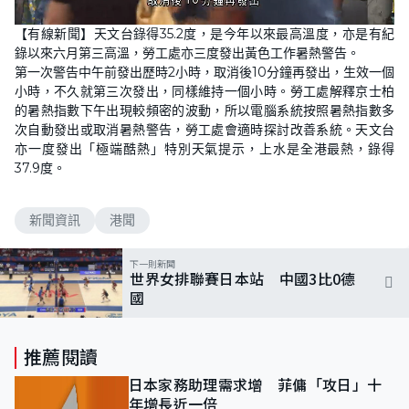
L
U
o
n
【有線新聞】天文台錄得35.2度，是今年以來最高溫度，亦是有紀
a
m
d
u
錄以來六月第三高溫，勞工處亦三度發出黃色工作暑熱警告。
e
t
d
e
第一次警告中午前發出歷時2小時，取消後10分鐘再發出，生效一個
:
5
小時，不久就第三次發出，同樣維持一個小時。勞工處解釋京士柏
8
的暑熱指數下午出現較頻密的波動，所以電腦系統按照暑熱指數多
.
7
次自動發出或取消暑熱警告，勞工處會適時探討改善系統。天文台
0
%
亦一度發出「極端酷熱」特別天氣提示，上水是全港最熱，錄得
37.9度。
新聞資訊
港聞
下一則新聞
世界女排聯賽日本站 中國3比0德
國
推薦閱讀
日本家務助理需求增 菲傭「攻日」十
年增長近一倍