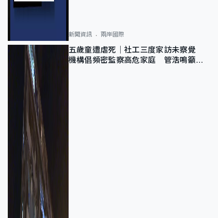
新聞資訊
兩岸國際
五歲童遭虐死｜社工三度家訪未察覺
機構倡頻密監察高危家庭 管浩鳴籲加
強跨部門協作