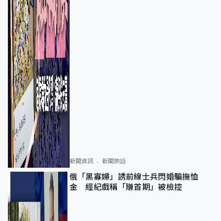
新聞資訊
新聞熱話
俄「黑寡婦」誘前線士兵閃婚騙撫恤
金 經紀戲稱「賺首期」被檢控