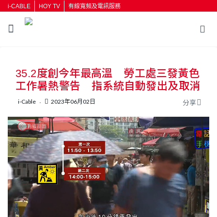
i-CABLE
HOY TV
有線寬頻及電訊服務
返回
35.2度創今年最高溫 勞工處三發黃色
按輸入鍵開始搜尋
工作暑熱警告 指系統自動發出及取消
i-Cable
2023年06月02日
分享