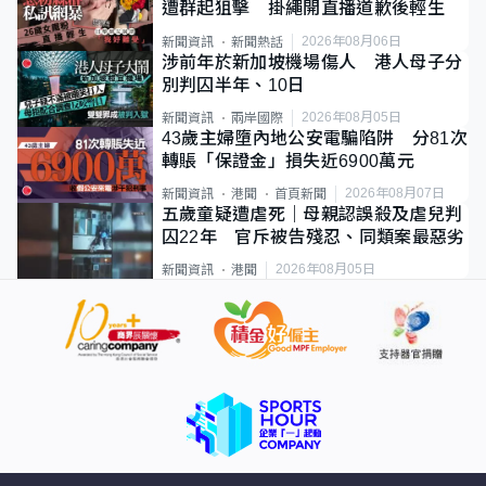
遭群起狙擊 掛繩開直播道歉後輕生
2026年08月06日
新聞資訊
新聞熱話
涉前年於新加坡機場傷人 港人母子分
別判囚半年、10日
2026年08月05日
新聞資訊
兩岸國際
43歲主婦墮內地公安電騙陷阱 分81次
轉賬「保證金」損失近6900萬元
2026年08月07日
新聞資訊
港聞
首頁新聞
五歲童疑遭虐死｜母親認誤殺及虐兒判
囚22年 官斥被告殘忍、同類案最惡劣
2026年08月05日
新聞資訊
港聞