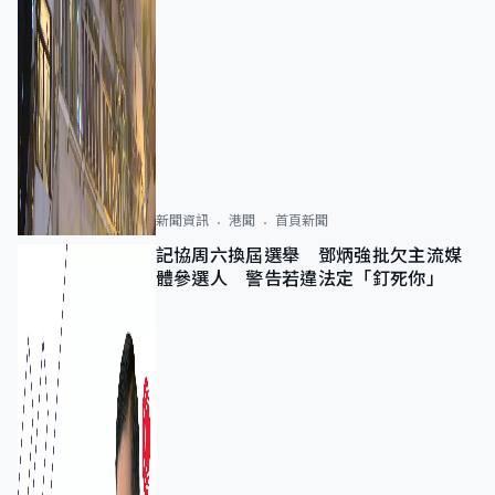
新聞資訊
港聞
首頁新聞
記協周六換屆選舉 鄧炳強批欠主流媒
體參選人 警告若違法定「釘死你」