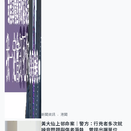
新聞資訊
港聞
黃大仙上邨命案｜警方：行兇者多次就
噪音問題與傷者爭執 曾提出調單位已