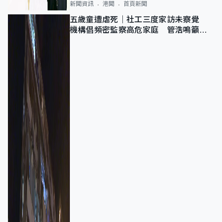
新聞資訊
港聞
首頁新聞
五歲童遭虐死｜社工三度家訪未察覺
機構倡頻密監察高危家庭 管浩鳴籲加
強跨部門協作