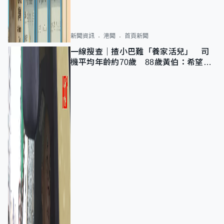
新聞資訊
港聞
首頁新聞
一線搜查｜揸小巴難「養家活兒」 司
機平均年齡約70歲 88歲黃伯：希望一
直揸落去