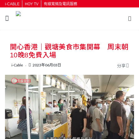
i-CABLE
HOY TV
有線寬頻及電訊服務
返回
開心香港｜觀塘美食市集開幕 周末朝
按輸入鍵開始搜尋
10晚8免費入場
i-Cable
2023年06月03日
分享