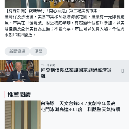
L
U
o
n
【有線新聞】觀塘舉行「開心香港」第三場美食市集。
a
m
d
u
繼灣仔及沙田後，美食市集移師觀塘海濱花園，繼續有一元即食鮑
e
t
d
e
魚。市集在「發現號」附近橋底舉辦，有超過65個檔戶參加，以美
:
9
酒佳餚及亞洲美食為主題；不設門票，市民可以免費入場，今個周
6
末朝10晚8開放。
.
4
3
%
新聞資訊
港聞
下一則新聞
拜登稱債限法案讓國家避過經濟災
難
推薦閱讀
白海豚｜天文台錄34.7度創今年最高
屯門泳灘高達40.1度 料酷熱天氣持續