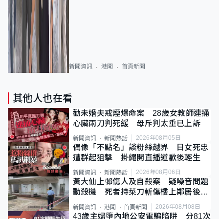
新聞資訊
港聞
首頁新聞
其他人也在看
勸未婚夫戒煙爆命案 28歲女教師連捅
心臟兩刀判死緩 母斥判太重已上訴
2026年08月05日
新聞資訊
新聞熱話
偶像「不點名」談粉絲越界 日女死忠
遭群起狙擊 掛繩開直播道歉後輕生
2026年08月06日
新聞資訊
新聞熱話
黃大仙上邨傷人及自殺案 疑噪音問題
動殺機 死者持菜刀斬傷樓上鄰居後墮
斃
2026年08月08日
新聞資訊
港聞
首頁新聞
43歲主婦墮內地公安電騙陷阱 分81次