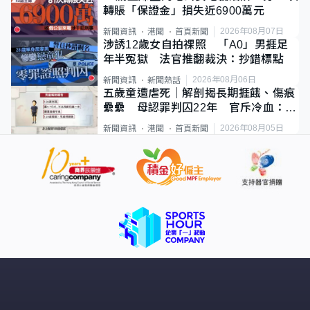
轉賬「保證金」損失近6900萬元
2026年08月07日
新聞資訊
港聞
首頁新聞
涉誘12歲女自拍祼照 「A0」男捱足
年半冤獄 法官推翻裁決：抄錯標點
2026年08月06日
新聞資訊
新聞熱話
五歲童遭虐死｜解剖揭長期捱餓、傷痕
纍纍 母認罪判囚22年 官斥冷血：同
類案最惡劣
2026年08月05日
新聞資訊
港聞
首頁新聞