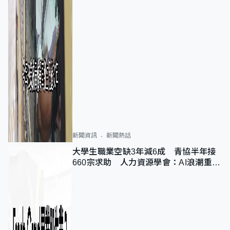
新聞資訊
新聞熱話
大學生職業空缺3年減6成 青協半年接
660宗求助 人力資源學會：AI浪潮重整
職位需求